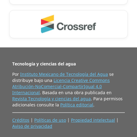
Tecnología y ciencias del agua
Por
Instituto Mexicano de Tecnología del Agua
se
distribuye bajo una
Licencia Creative Commons
Atribución-NoComercial-CompartirIgual 4.0
Internacional
. Basada en una obra publicada en
Revista Tecnología y ciencias del agua
. Para permisos
adicionales consulte la
Política editorial
.
Créditos
|
Políticas de uso
|
Propiedad intelectual
|
Aviso de privacidad