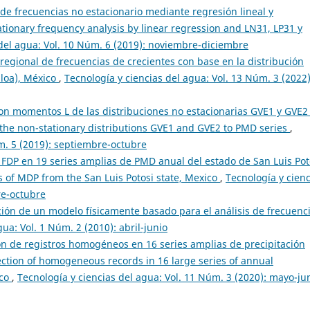
 de frecuencias no estacionario mediante regresión lineal y
ationary frequency analysis by linear regression and LN31, LP31 y
 del agua: Vol. 10 Núm. 6 (2019): noviembre-diciembre
 regional de frecuencias de crecientes con base en la distribución
aloa), México
,
Tecnología y ciencias del agua: Vol. 13 Núm. 3 (2022)
on momentos L de las distribuciones no estacionarias GVE1 y GVE2
 the non-stationary distributions GVE1 and GVE2 to PMD series
,
úm. 5 (2019): septiembre-octubre
FDP en 19 series amplias de PMD anual del estado de San Luis Pot
s of MDP from the San Luis Potosi state, Mexico
,
Tecnología y cienc
re-octubre
ión de un modelo físicamente basado para el análisis de frecuenc
ua: Vol. 1 Núm. 2 (2010): abril-junio
n de registros homogéneos en 16 series amplias de precipitación
tection of homogeneous records in 16 large series of annual
ico
,
Tecnología y ciencias del agua: Vol. 11 Núm. 3 (2020): mayo-ju