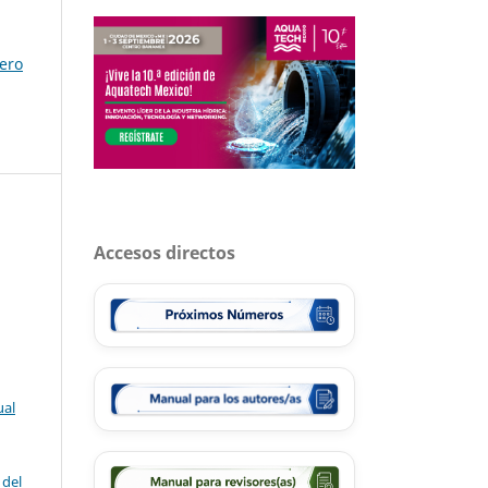
rero
Accesos directos
ual
 del