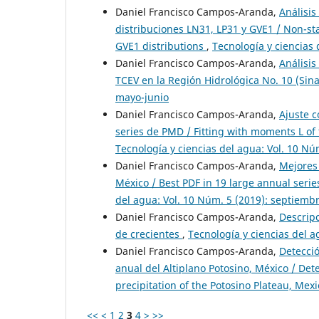
Daniel Francisco Campos-Aranda,
Análisis
distribuciones LN31, LP31 y GVE1 / Non-st
GVE1 distributions
,
Tecnología y ciencias
Daniel Francisco Campos-Aranda,
Análisis
TCEV en la Región Hidrológica No. 10 (Sin
mayo-junio
Daniel Francisco Campos-Aranda,
Ajuste c
series de PMD / Fitting with moments L of
Tecnología y ciencias del agua: Vol. 10 N
Daniel Francisco Campos-Aranda,
Mejores 
México / Best PDF in 19 large annual serie
del agua: Vol. 10 Núm. 5 (2019): septiemb
Daniel Francisco Campos-Aranda,
Descripc
de crecientes
,
Tecnología y ciencias del ag
Daniel Francisco Campos-Aranda,
Detecció
anual del Altiplano Potosino, México / De
precipitation of the Potosino Plateau, Mex
<<
<
1
2
3
4
>
>>