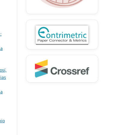
:
 a
osí,
ias
ia
nio