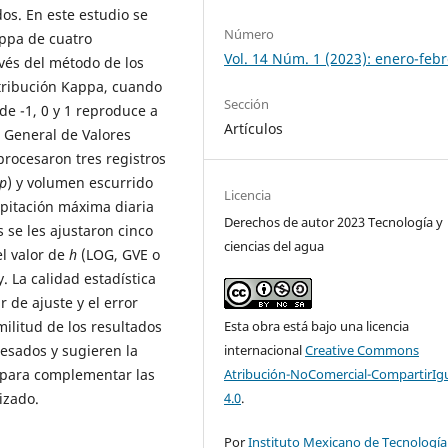
dos. En este estudio se
Número
appa de cuatro
Vol. 14 Núm. 1 (2023): enero-feb
avés del método de los
stribución Kappa, cuando
Sección
de -1, 0 y 1 reproduce a
Artículos
, General de Valores
procesaron tres registros
p
) y volumen escurrido
Licencia
ipitación máxima diaria
Derechos de autor 2023 Tecnología y
 se les ajustaron cinco
ciencias del agua
l valor de
h
(LOG, GVE o
. La calidad estadística
r de ajuste y el error
Esta obra está bajo una licencia
ilitud de los resultados
internacional
Creative Commons
cesados y sugieren la
Atribución-NoComercial-CompartirIg
, para complementar las
4.0
.
izado.
Por
Instituto Mexicano de Tecnología