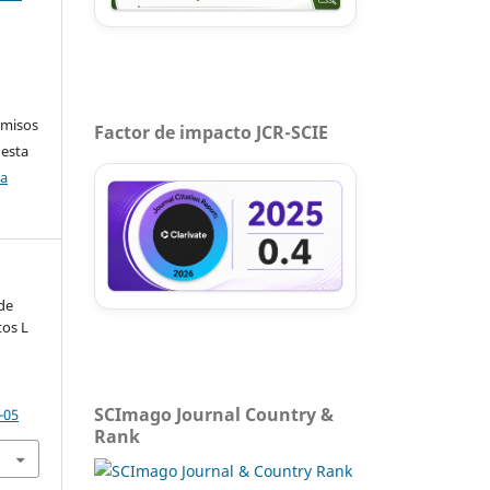
rmisos
Factor de impacto JCR-SCIE
 esta
ca
 de
os L
SCImago Journal Country &
-05
Rank