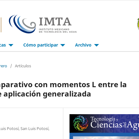
icas
Cómo participar
Archivo
rero
/
Artículos
mparativo con momentos L entre la
e aplicación generalizada
is Potosí, San Luis Potosí,