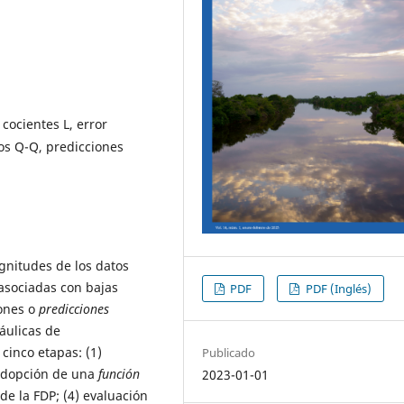
cocientes L, error
cos Q-Q, predicciones
gnitudes de los datos
 asociadas con bajas
PDF
PDF (Inglés)
iones o
predicciones
áulicas de
cinco etapas: (1)
Publicado
) adopción de una
función
2023-01-01
 de la FDP; (4) evaluación