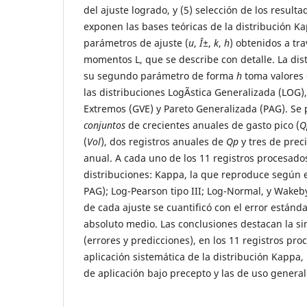
del ajuste logrado, y (5) selección de los resulta
exponen las bases teóricas de la distribución K
parámetros de ajuste (
u
,
Î±
,
k
,
h
) obtenidos a tr
momentos L, que se describe con detalle. La di
su segundo parámetro de forma
h
toma valores 
las distribuciones LogÃ­stica Generalizada (LOG)
Extremos (GVE) y Pareto Generalizada (PAG). Se 
conjuntos
de crecientes anuales de gasto pico (
Q
(
Vol
), dos registros anuales de
Qp
y tres de prec
anual. A cada uno de los 11 registros procesados
distribuciones: Kappa, la que reproduce según e
PAG); Log-Pearson tipo III; Log-Normal, y Wakeby
de cada ajuste se cuantificó con el error estánda
absoluto medio. Las conclusiones destacan la sim
(errores y predicciones), en los 11 registros pro
aplicación sistemática de la distribución Kappa
de aplicación bajo precepto y las de uso general