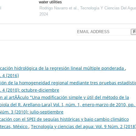
water utilities
l
Rodrigo Navarro et al., Tecnología Y Ciencias Del Agu
2024
F
cación hidrológica de la regresión lineal múltiple ponderada
,
. 4 (2016)
ación de la homogeneidad regional mediante tres pruebas estadíst
. 4 (2010): octubre-diciembre
n al artÃ­Â­culo "Una modificación simple y útil del método de la
abiola del R. Arellano-Lara) Vol. I, núm. 1, enero-marzo de 2010, pp.
 Núm. 3 (2010): julio-septiembre
cación con el SPEI de sequías históricas y bajo cambio climático
atecas, México
,
Tecnología y ciencias del agua: Vol. 9 Núm. 2 (2018)