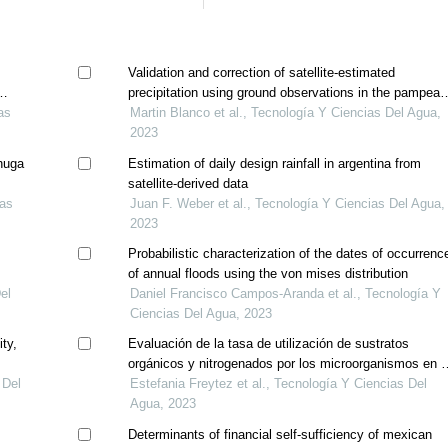
Validation and correction of satellite-estimated
precipitation using ground observations in the pampean
18
as
region of argentina
Martin Blanco et al., Tecnología Y Ciencias Del Agua,
2023
chuga
Estimation of daily design rainfall in argentina from
satellite-derived data
ias
Juan F. Weber et al., Tecnología Y Ciencias Del Agua,
2023
Probabilistic characterization of the dates of occurrenc
of annual floods using the von mises distribution
el
Daniel Francisco Campos-Aranda et al., Tecnología Y
Ciencias Del Agua, 2023
ity,
Evaluación de la tasa de utilización de sustratos
orgánicos y nitrogenados por los microorganismos en 
 Del
reactor discontinuo secuencial
Estefania Freytez et al., Tecnología Y Ciencias Del
Agua, 2023
Determinants of financial self-sufficiency of mexican