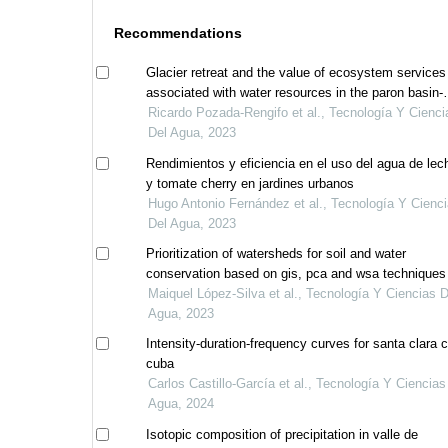
Recommendations
Glacier retreat and the value of ecosystem services
associated with water resources in the paron basin-
huascaran national park (cordillera blanca), 2009-20
Ricardo Pozada-Rengifo et al., Tecnología Y Cienci
Del Agua, 2023
Rendimientos y eficiencia en el uso del agua de le
y tomate cherry en jardines urbanos
Hugo Antonio Fernández et al., Tecnología Y Cienc
Del Agua, 2023
Prioritization of watersheds for soil and water
conservation based on gis, pca and wsa techniques
Maiquel López-Silva et al., Tecnología Y Ciencias D
Agua, 2023
Intensity-duration-frequency curves for santa clara c
cuba
Carlos Castillo-García et al., Tecnología Y Ciencias
Agua, 2024
Isotopic composition of precipitation in valle de