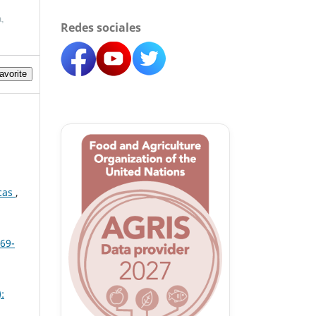
a,
Redes sociales
avorite
icas
,
 69-
: