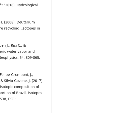
â€“2016). Hydrological
, H. (2008). Deuterium
re recycling. Isotopes in
en J., Risi C., &
eric water vapor and
Geophysics, 54, 809-865.
 Felipe-Gromboni, J.,
& Silvio-Govone, J. (2017).
 isotopic composition of
ortion of Brazil. Isotopes
-538, DOI: