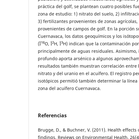
práctica del golf, se plantean cuatro posibles fu
zona de estudio: 1) nitrato del suelo, 2) infiltra
3) fertilizantes provenientes de zonas agrícolas, y
provenientes de campos de golf. En la porción s
Cuernavaca, los datos geoquímicos y los isótop
18
2
3
(Î´
O, Î´
H, Î´
H) indican que la contaminación por
principalmente de aguas residuales. Asimismo, i
profundo aporta arsénico a algunos aprovecham
resultados también muestran correlación entre 
nitrato y del uranio en el acuífero. El registro p
isotópicos permitió también determinar la línea
zona del acuífero Cuernavaca.
Referencias
Brugge, D., & Buchner, V. (2011). Health effect
findings. Reviews on Environmental Health, 26(4