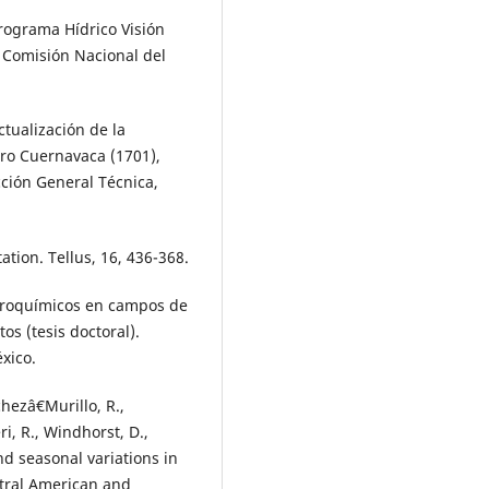
rograma Hídrico Visión
 Comisión Nacional del
tualización de la
ero Cuernavaca (1701),
ción General Técnica,
ation. Tellus, 16, 436-368.
agroquímicos en campos de
os (tesis doctoral).
xico.
hezâ€Murillo, R.,
i, R., Windhorst, D.,
and seasonal variations in
entral American and