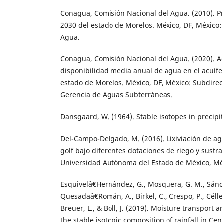
Conagua, Comisión Nacional del Agua. (2010). P
2030 del estado de Morelos. México, DF, México:
Agua.
Conagua, Comisión Nacional del Agua. (2020). Ac
disponibilidad media anual de agua en el acuíf
estado de Morelos. México, DF, México: Subdirec
Gerencia de Aguas Subterráneas.
Dansgaard, W. (1964). Stable isotopes in precipit
Del-Campo-Delgado, M. (2016). Lixiviación de 
golf bajo diferentes dotaciones de riego y sustrat
Universidad Autónoma del Estado de México, Mé
Esquivelâ€Hernández, G., Mosquera, G. M., Sánc
Quesadaâ€Román, A., Birkel, C., Crespo, P., Céller
Breuer, L., & Boll, J. (2019). Moisture transport 
the stable isotopic composition of rainfall in C