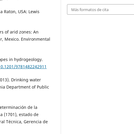
Más formatos de cita
ca Raton, USA: Lewis
rs of arid zones: An
r, Mexico. Environmental
otopes in hydrogeology.
/10.1201/9781482242911
2013). Drinking water
nia Department of Public
eterminación de la
a (1701), estado de
ral Técnica, Gerencia de