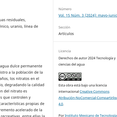
Número
Vol. 15 Núm. 3 (2024): mayo-juni
uas residuales,
nico, uranio, línea de
Sección
Artículos
Licencia
Derechos de autor 2024 Tecnología y
ciencias del agua
de agua dulce permanente
stro a la población de la
años, los nitratos en el
o, degradando la calidad
Esta obra está bajo una licencia
n del nitrato es
internacional
Creative Commons
s que controlen y
Atribución-NoComercial-CompartirIg
características propias de
4.0
.
cremento acelerado de la
Por
Instituto Mexicano de Tecnología
recreativas, entre ellas la