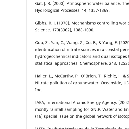
Gat, J. R. (2000). Atmospheric water balance. The
Hydrological Processes, 14, 1357-1369.
Gibbs, R. J. (1970). Mechanisms controlling worl
Science, 170(3962), 1088-1090.
Guo, Z., Yan, C., Wang, Z., Xu, F., & Yang, F. (202
identification of nitrate sources in a coastal pe
hydrogeochemical indicators and dual isotopes 
statistical approaches. Chemosphere, 243, 1253
Haller, L., McCarthy, P., O'Brien, T., Riehle, J., &
Nitrate pollution of groundwater. Oceanside, U
Inc.
IAEA, International Atomic Energy Agency. (2002
montly rainfall sampling for GNIP. Water and E
(16) special issue on the global network of isotop
IMTA, Instituto Mexicano de la Tecnología del Ag