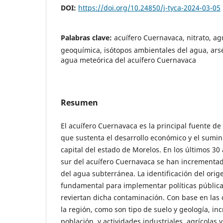
DOI:
https://doi.org/10.24850/j-tyca-2024-03-05
Palabras clave:
acuífero Cuernavaca, nitrato, ag
geoquímica, isótopos ambientales del agua, arsé
agua meteórica del acuífero Cuernavaca
Resumen
El acuífero Cuernavaca es la principal fuente 
que sustenta el desarrollo económico y el sumini
capital del estado de Morelos. En los últimos 30 
sur del acuífero Cuernavaca se han incrementad
del agua subterránea. La identificación del orige
fundamental para implementar políticas pública
reviertan dicha contaminación. Con base en las 
la región, como son tipo de suelo y geología, in
población, y actividades industriales, agrícolas y 