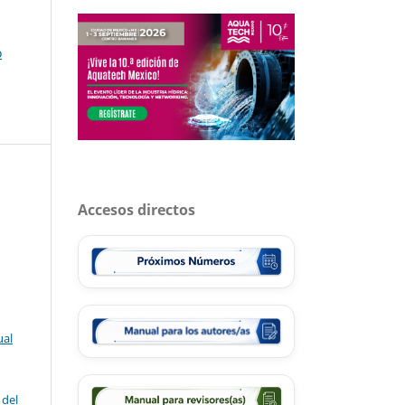
o
Accesos directos
ual
 del