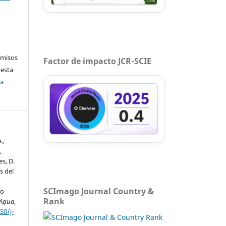
rmisos
Factor de impacto JCR-SCIE
 esta
ca
.,
,
es, D.
s del
SCImago Journal Country &
ro
Rank
 Agua
,
50/j-