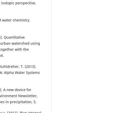
 isotopic perspective,
d water chemistry.
0). Quantitative
ri-urban watershed using
together with the
64.
 Stuhldreher, T. (2013).
SA: Alpha Water Systems
). A new device for
nvironment Newsletter,
es in precipitation, 5.
ua. (2012). Plan integral