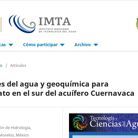
icas
Cómo participar
Archivo
io
/
Artículos
es del agua y geoquímica para
ato en el sur del acuífero Cuernavaca
ón de Hidrología,
 Morelos, México