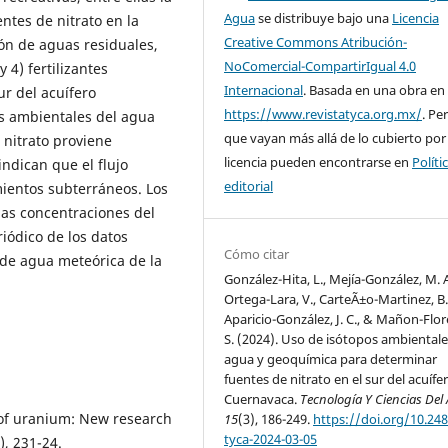
Agua
se distribuye bajo una
Licencia
entes de nitrato en la
Creative Commons Atribución-
ción de aguas residuales,
NoComercial-CompartirIgual 4.0
 4) fertilizantes
Internacional
. Basada en una obra en
ur del acuífero
https://www.revistatyca.org.mx/
. Pe
os ambientales del agua
que vayan más allá de lo cubierto por
 nitrato proviene
licencia pueden encontrarse en
Políti
ndican que el flujo
editorial
ientos subterráneos. Los
las concentraciones del
eriódico de los datos
Cómo citar
 de agua meteórica de la
González-Hita, L., Mejía-González, M. A
Ortega-Lara, V., CarteÃ±o-Martinez, B.
Aparicio-González, J. C., & Mañon-Flor
S. (2024). Uso de isótopos ambientale
agua y geoquímica para determinar
fuentes de nitrato en el sur del acuífe
Cuernavaca.
Tecnología Y Ciencias Del
s of uranium: New research
15
(3), 186-249.
https://doi.org/10.248
tyca-2024-03-05
), 231-24.