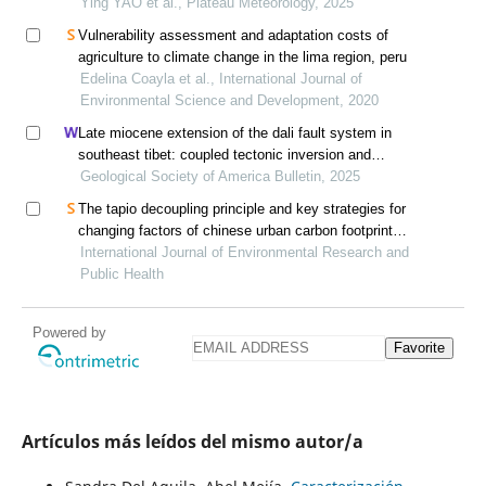
climate change scenarios
Ying YAO et al., Plateau Meteorology, 2025
Vulnerability assessment and adaptation costs of
agriculture to climate change in the lima region, peru
Edelina Coayla et al., International Journal of
Environmental Science and Development, 2020
Late miocene extension of the dali fault system in
southeast tibet: coupled tectonic inversion and
landscape evolution
Geological Society of America Bulletin, 2025
The tapio decoupling principle and key strategies for
changing factors of chinese urban carbon footprint
based on cloud computing
International Journal of Environmental Research and
Public Health
Powered by
Favorite
Artículos más leídos del mismo autor/a