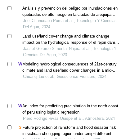
Análisis y prevención del peligro por inundaciones en
quebradas de alto riesgo en la ciudad de arequipa,
perú
Joel Ccanccapa-Puma et al., Tecnología Y Ciencias
Del Agua, 2024
Land use/land cover change and climate change
impact on the hydrological response of el rejón dam
watershed using artificial intelligence
Jassef Gerardo Simental-Nájera et al., Tecnología Y
Ciencias Del Agua, 2023
Modeling hydrological consequences of 21st-century
climate and land use/land cover changes in a mid-
high latitude watershed
Chuanqi Liu et al., Geoscience Frontiers, 2024
An index for predicting precipitation in the north coast
of peru using logistic regression
Piero Rodrigo Rivas Quispe et al., Atmosfera, 2024
Future projection of rainstorm and flood disaster risk
in sichuan-chongqing region under cmip6 different