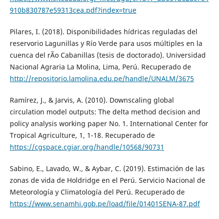
910b830787e59313cea.pdf?index=true
Pilares, I. (2018). Disponibilidades hídricas reguladas del
reservorio Lagunillas y Río Verde para usos múltiples en la
cuenca del rÃ­o Cabanillas (tesis de doctorado). Universidad
Nacional Agraria La Molina, Lima, Perú. Recuperado de
http://repositorio.lamolina.edu.pe/handle/UNALM/3675
Ramírez, J., & Jarvis, A. (2010). Downscaling global
circulation model outputs: The delta method decision and
policy analysis working paper No. 1. International Center for
Tropical Agriculture, 1, 1-18. Recuperado de
https://cgspace.cgiar.org/handle/10568/90731
Sabino, E., Lavado, W., & Aybar, C. (2019). Estimación de las
zonas de vida de Holdridge en el Perú. Servicio Nacional de
Meteorología y Climatología del Perú. Recuperado de
https://www.senamhi.gob.pe/load/file/01401SENA-87.pdf