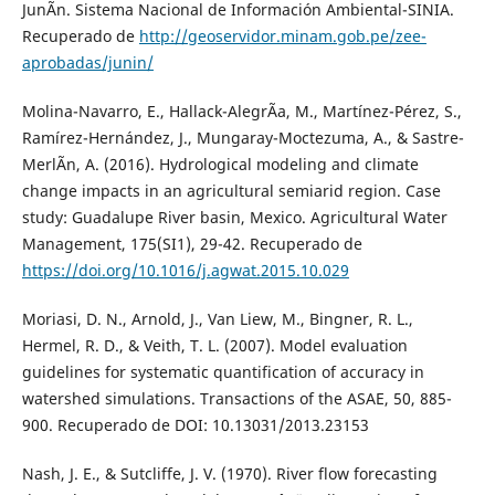
JunÃ­n. Sistema Nacional de Información Ambiental-SINIA.
Recuperado de
http://geoservidor.minam.gob.pe/zee-
aprobadas/junin/
Molina-Navarro, E., Hallack-AlegrÃ­a, M., Martínez-Pérez, S.,
Ramírez-Hernández, J., Mungaray-Moctezuma, A., & Sastre-
MerlÃ­n, A. (2016). Hydrological modeling and climate
change impacts in an agricultural semiarid region. Case
study: Guadalupe River basin, Mexico. Agricultural Water
Management, 175(SI1), 29-42. Recuperado de
https://doi.org/10.1016/j.agwat.2015.10.029
Moriasi, D. N., Arnold, J., Van Liew, M., Bingner, R. L.,
Hermel, R. D., & Veith, T. L. (2007). Model evaluation
guidelines for systematic quantification of accuracy in
watershed simulations. Transactions of the ASAE, 50, 885-
900. Recuperado de DOI: 10.13031/2013.23153
Nash, J. E., & Sutcliffe, J. V. (1970). River flow forecasting