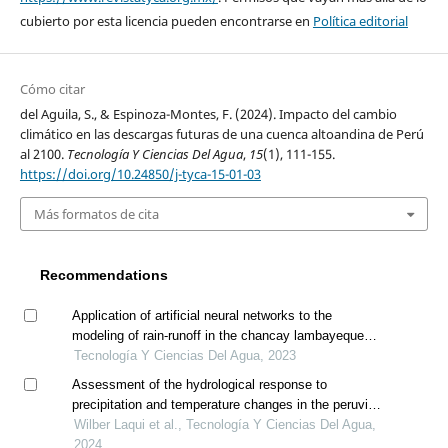
cubierto por esta licencia pueden encontrarse en
Política editorial
Cómo citar
del Aguila, S., & Espinoza-Montes, F. (2024). Impacto del cambio
climático en las descargas futuras de una cuenca altoandina de Perú
al 2100.
Tecnología Y Ciencias Del Agua
,
15
(1), 111-155.
https://doi.org/10.24850/j-tyca-15-01-03
Más formatos de cita
Recommendations
Application of artificial neural networks to the
modeling of rain-runoff in the chancay lambayeque
river basin
Tecnología Y Ciencias Del Agua, 2023
Assessment of the hydrological response to
precipitation and temperature changes in the peruvian
altiplano
Wilber Laqui et al., Tecnología Y Ciencias Del Agua,
2024