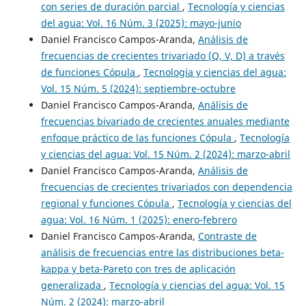
con series de duración parcial
,
Tecnología y ciencias
del agua: Vol. 16 Núm. 3 (2025): mayo-junio
Daniel Francisco Campos-Aranda,
Análisis de
frecuencias de crecientes trivariado (Q, V, D) a través
de funciones Cópula
,
Tecnología y ciencias del agua:
Vol. 15 Núm. 5 (2024): septiembre-octubre
Daniel Francisco Campos-Aranda,
Análisis de
frecuencias bivariado de crecientes anuales mediante
enfoque práctico de las funciones Cópula
,
Tecnología
y ciencias del agua: Vol. 15 Núm. 2 (2024): marzo-abril
Daniel Francisco Campos-Aranda,
Análisis de
frecuencias de crecientes trivariados con dependencia
regional y funciones Cópula
,
Tecnología y ciencias del
agua: Vol. 16 Núm. 1 (2025): enero-febrero
Daniel Francisco Campos-Aranda,
Contraste de
análisis de frecuencias entre las distribuciones beta-
kappa y beta-Pareto con tres de aplicación
generalizada
,
Tecnología y ciencias del agua: Vol. 15
Núm. 2 (2024): marzo-abril