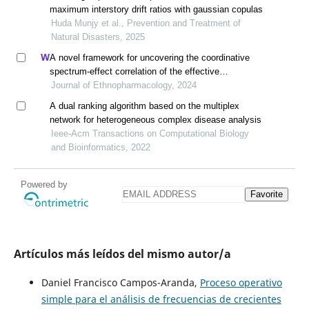
maximum interstory drift ratios with gaussian copulas
Huda Munjy et al., Prevention and Treatment of
Natural Disasters, 2025
A novel framework for uncovering the coordinative
spectrum-effect correlation of the effective
components of yangyin tongnao granules on cerebral
Journal of Ethnopharmacology, 2024
ischemia-reperfusion injury in rats
A dual ranking algorithm based on the multiplex
network for heterogeneous complex disease analysis
Ieee-Acm Transactions on Computational Biology
and Bioinformatics, 2022
Powered by
Favorite
Artículos más leídos del mismo autor/a
Daniel Francisco Campos-Aranda,
Proceso operativo
simple para el análisis de frecuencias de crecientes