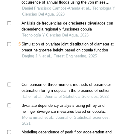
occurrence of annual floods using the von mises
distribution
Daniel Francisco Campos-Aranda et al., Tecnología Y
Ciencias Del Agua, 2023
Análisis de frecuencias de crecientes trivariados con
dependencia regional y funciones cópula
Tecnología Y Ciencias Del Agua, 2023
Simulation of bivariate joint distribution of diameter at
breast height-tree height based on copula function
Daqing JIN et al., Forest Engineering, 2025
Comparison of three moment methods of parameter
estimation for fgm copula in the presence of outlier
Taheri et al., Journal of Statistical Sciences, 2022
Bivariate dependency analysis using jeffrey and
hellinger divergence measures based on copula
density estimation by improved probit transformation
Mohammadi et al., Journal of Statistical Sciences,
2021
Modeling dependence of peak floor acceleration and