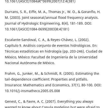
10.1061/(ASCE)1084â€“0699(2007)12:4(381)
Durrans, S. R., Eiffe, M. A., Thomas Jr., W. O., & Goranflo, H.
M. (2003). Joint seasonal/annual flood frequency analysis.
Journal of Hydrologic Engineering, 8(4), 181-189. DOI:
10.1061/(ASCE)1084-0699(2003)8:4(181)
Escalante-Sandoval, C. A., & Reyes-Chávez, L. (2002).
Capítulo 9. Análisis conjunto de eventos hidrológicos. En:
Técnicas estadísticas en hidrología (pp. 203-246). Ciudad de
México, México: Facultad de Ingeniería de la Universidad
Nacional Autónoma de México.
Frahm, G., Junker, M., & Schmidt, R. (2005). Estimating the
tail-dependence coefficient: Properties and pitfalls.
Insurance: Mathematics and Economics, 37(1), 80-100. DOI:
10.1016/j-insmatheco.2005.05.008
Genest, C., & Favre, A. C. (2007). Everything you always
wanted to know about Copula modeling but were afraid to