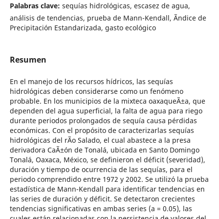
Palabras clave:
sequías hidrológicas, escasez de agua,
análisis de tendencias, prueba de Mann-Kendall, Ãndice de
Precipitación Estandarizada, gasto ecológico
Resumen
En el manejo de los recursos hídricos, las sequías
hidrológicas deben considerarse como un fenómeno
probable. En los municipios de la mixteca oaxaqueÃ±a, que
dependen del agua superficial, la falta de agua para riego
durante periodos prolongados de sequía causa pérdidas
económicas. Con el propósito de caracterizarlas sequías
hidrológicas del rÃ­o Salado, el cual abastece a la presa
derivadora CaÃ±ón de Tonalá, ubicada en Santo Domingo
Tonalá, Oaxaca, México, se definieron el déficit (severidad),
duración y tiempo de ocurrencia de las sequías, para el
periodo comprendido entre 1972 y 2002. Se utilizó la prueba
estadística de Mann-Kendall para identificar tendencias en
las series de duración y déficit. Se detectaron crecientes
tendencias significativas en ambas series (a = 0.05), las
cuales están relacionadas con la persistencia de valores del