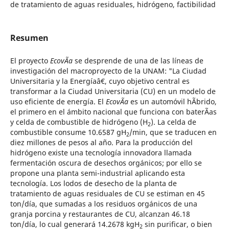
de tratamiento de aguas residuales, hidrógeno, factibilidad
Resumen
El proyecto
EcovÃ­a
se desprende de una de las líneas de
investigación del macroproyecto de la UNAM: "La Ciudad
Universitaria y la Energíaâ€, cuyo objetivo central es
transformar a la Ciudad Universitaria (CU) en un modelo de
uso eficiente de energía. El
EcovÃ­a
es un automóvil hÃ­brido,
el primero en el ámbito nacional que funciona con baterÃ­as
y celda de combustible de hidrógeno (H
). La celda de
2
combustible consume 10.6587 gH
/min, que se traducen en
2
diez millones de pesos al año. Para la producción del
hidrógeno existe una tecnología innovadora llamada
fermentación oscura de desechos orgánicos; por ello se
propone una planta semi-industrial aplicando esta
tecnología. Los lodos de desecho de la planta de
tratamiento de aguas residuales de CU se estiman en 45
ton/día, que sumadas a los residuos orgánicos de una
granja porcina y restaurantes de CU, alcanzan 46.18
ton/día, lo cual generará 14.2678 kgH
sin purificar, o bien
2