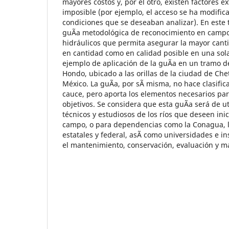
mayores costos y, por el otro, existen factores e
imposible (por ejemplo, el acceso se ha modifica
condiciones que se deseaban analizar). En este
guÃ­a metodológica de reconocimiento en campo 
hidráulicos que permita asegurar la mayor cant
en cantidad como en calidad posible en una sola
ejemplo de aplicación de la guÃ­a en un tramo de
Hondo, ubicado a las orillas de la ciudad de Ch
México. La guÃ­a, por sÃ­ misma, no hace clasifi
cauce, pero aporta los elementos necesarios par
objetivos. Se considera que esta guÃ­a será de u
técnicos y estudiosos de los ríos que deseen ini
campo, o para dependencias como la Conagua, l
estatales y federal, asÃ­ como universidades e in
el mantenimiento, conservación, evaluación y m