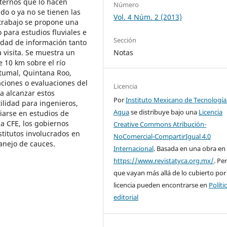
xternos que lo hacen
Número
do o ya no se tienen las
Vol. 4 Núm. 2 (2013)
 trabajo se propone una
para estudios fluviales e
Sección
idad de información tanto
Notas
 visita. Se muestra un
 10 km sobre el río
etumal, Quintana Roo,
caciones o evaluaciones del
Licencia
a alcanzar estos
Por
Instituto Mexicano de Tecnología
tilidad para ingenieros,
Agua
se distribuye bajo una
Licencia
ciarse en estudios de
a CFE, los gobiernos
Creative Commons Atribución-
stitutos involucrados en
NoComercial-CompartirIgual 4.0
anejo de cauces.
Internacional
. Basada en una obra en
https://www.revistatyca.org.mx/
. Pe
que vayan más allá de lo cubierto por
licencia pueden encontrarse en
Políti
editorial