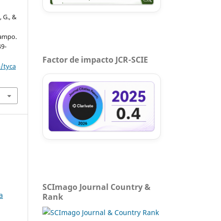
, G., &
campo.
49-
Factor de impacto JCR-SCIE
p/tyca
SCImago Journal Country &
a
Rank