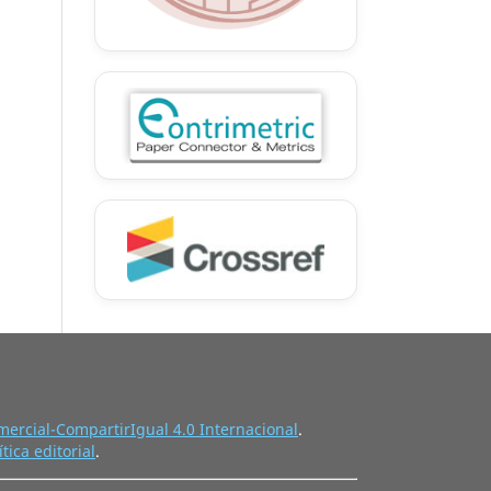
ercial-CompartirIgual 4.0 Internacional
.
ítica editorial
.