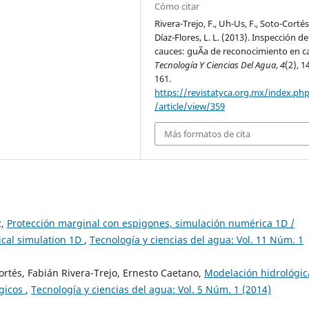
Cómo citar
Rivera-Trejo, F., Uh-Us, F., Soto-Cortés
Díaz-Flores, L. L. (2013). Inspección de
cauces: guÃ­a de reconocimiento en 
Tecnología Y Ciencias Del Agua
,
4
(2), 1
161.
https://revistatyca.org.mx/index.ph
/article/view/359
Más formatos de cita
z,
Protección marginal con espigones, simulación numérica 1D /
ical simulation 1D
,
Tecnología y ciencias del agua: Vol. 11 Núm. 1
rtés, Fabián Rivera-Trejo, Ernesto Caetano,
Modelación hidrológic
ógicos
,
Tecnología y ciencias del agua: Vol. 5 Núm. 1 (2014)