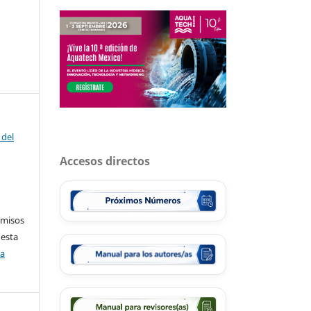
 del
Accesos directos
rmisos
 esta
ca