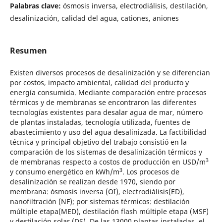
Palabras clave:
ósmosis inversa, electrodiálisis, destilación,
desalinización, calidad del agua, cationes, aniones
Resumen
Existen diversos procesos de desalinización y se diferencian
por costos, impacto ambiental, calidad del producto y
energía consumida. Mediante comparación entre procesos
térmicos y de membranas se encontraron las diferentes
tecnologías existentes para desalar agua de mar, número
de plantas instaladas, tecnología utilizada, fuentes de
abastecimiento y uso del agua desalinizada. La factibilidad
técnica y principal objetivo del trabajo consistió en la
comparación de los sistemas de desalinización térmicos y
3
de membranas respecto a costos de producción en USD/m
3
y consumo energético en kWh/m
. Los procesos de
desalinización se realizan desde 1970, siendo por
membrana: ósmosis inversa (OI), electrodiálisis(ED),
nanofiltración (NF); por sistemas térmicos: destilación
múltiple etapa(MED), destilación flash múltiple etapa (MSF)
y destilación solar (DS). De las 13000 plantas instaladas, el