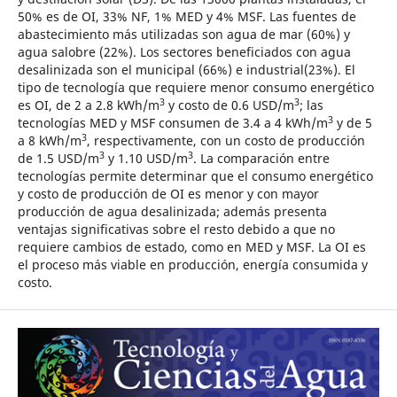
50% es de OI, 33% NF, 1% MED y 4% MSF. Las fuentes de
abastecimiento más utilizadas son agua de mar (60%) y
agua salobre (22%). Los sectores beneficiados con agua
desalinizada son el municipal (66%) e industrial(23%). El
tipo de tecnología que requiere menor consumo energético
3
3
es OI, de 2 a 2.8 kWh/m
y costo de 0.6 USD/m
; las
3
tecnologías MED y MSF consumen de 3.4 a 4 kWh/m
y de 5
3
a 8 kWh/m
, respectivamente, con un costo de producción
3
3
de 1.5 USD/m
y 1.10 USD/m
. La comparación entre
tecnologías permite determinar que el consumo energético
y costo de producción de OI es menor y con mayor
producción de agua desalinizada; además presenta
ventajas significativas sobre el resto debido a que no
requiere cambios de estado, como en MED y MSF. La OI es
el proceso más viable en producción, energía consumida y
costo.