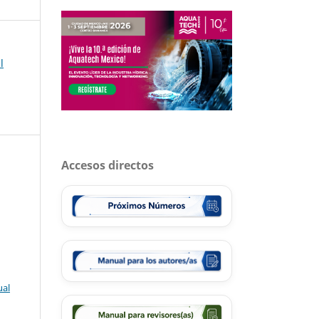
l
Accesos directos
ual