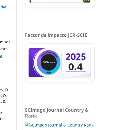
 del
Factor de impacto JCR-SCIE
rmisos
 esta
ca
z, D.,
, O.,
., &
SCImago Journal Country &
la
Rank
tes