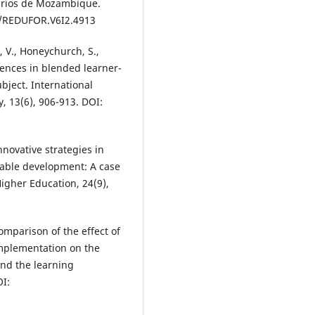
tarios de Mozambique.
3/REDUFOR.V6I2.4913
e, V., Honeychurch, S.,
erences in blended learner-
ject. International
, 13(6), 906-913. DOI:
innovative strategies in
nable development: A case
Higher Education, 24(9),
Comparison of the effect of
mplementation on the
and the learning
OI: