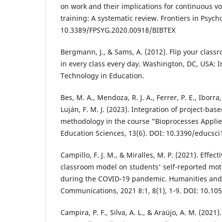
on work and their implications for continuous v
training: A systematic review. Frontiers in Psych
10.3389/FPSYG.2020.00918/BIBTEX
Bergmann, J., & Sams, A. (2012). Flip your class
in every class every day. Washington, DC, USA: In
Technology in Education.
Bes, M. A., Mendoza, R. J. A., Ferrer, P. E., Iborra,
Luján, F. M. J. (2023). Integration of project-bas
methodology in the course "Bioprocesses Applie
Education Sciences, 13(6). DOI: 10.3390/educsc
Campillo, F. J. M., & Miralles, M. P. (2021). Effec
classroom model on students' self-reported mot
during the COVID-19 pandemic. Humanities and 
Communications, 2021 8:1, 8(1), 1-9. DOI: 10.1
Campira, P. F., Silva, A. L., & Araújo, A. M. (2021