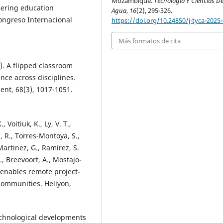
Mozambique.
Tecnología Y Ciencias De
eering education
Agua
,
16
(2), 295-326.
ongreso Internacional
https://doi.org/10.24850/j-tyca-2025
Más formatos de cita
0). A flipped classroom
nce across disciplines.
nt, 68(3), 1017-1051.
 Voitiuk, K., Ly, V. T.,
d, R., Torres-Montoya, S.,
artinez, G., Ramirez, S.
., Breevoort, A., Mostajo-
 enables remote project-
communities. Heliyon,
 technological developments