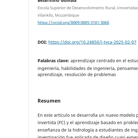
Belarmino Guivala
Escola Superior de Desenvolvimento Rural, Universid
Vilankilo, Mozambique
https://orcid.org/0009-0005-3101-3060
DOI:
https://doi.org/10.24850/j-tyca-2025-02-07
Palabras clave:
aprendizaje centrado en el estu
ingeniería, habilidades de ingeniería, pensamien
aprendizaje, resolución de problemas
Resumen
En este artículo se desarrolla un nuevo modelo 
invertida (FC) y el aprendizaje basado en proble
enseñanza de la hidrología a estudiantes de ingen
investigación fue aplicada de diseño cuasi exper