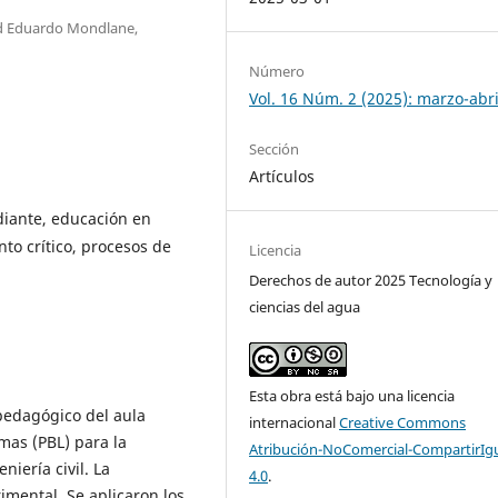
ad Eduardo Mondlane,
Número
Vol. 16 Núm. 2 (2025): marzo-abri
Sección
Artículos
diante, educación en
to crítico, procesos de
Licencia
Derechos de autor 2025 Tecnología y
ciencias del agua
Esta obra está bajo una licencia
pedagógico del aula
internacional
Creative Commons
mas (PBL) para la
Atribución-NoComercial-CompartirIg
iería civil. La
4.0
.
imental. Se aplicaron los