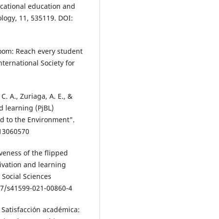
ocational education and
ology, 11, 535119. DOI:
room: Reach every student
ternational Society for
 C. A., Zuriaga, A. E., &
ed learning (PjBL)
d to the Environment".
i13060570
tiveness of the flipped
ivation and learning
Social Sciences
057/s41599-021-00860-4
). Satisfacción académica: