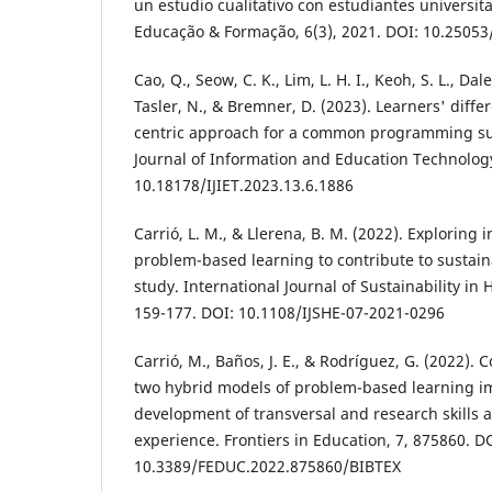
un estudio cualitativo con estudiantes universi
Educação & Formação, 6(3), 2021. DOI: 10.2505
Cao, Q., Seow, C. K., Lim, L. H. I., Keoh, S. L., Dal
Tasler, N., & Bremner, D. (2023). Learners' diff
centric approach for a common programming sub
Journal of Information and Education Technology
10.18178/IJIET.2023.13.6.1886
Carrió, L. M., & Llerena, B. M. (2022). Exploring 
problem-based learning to contribute to sustai
study. International Journal of Sustainability in 
159-177. DOI: 10.1108/IJSHE-07-2021-0296
Carrió, M., Baños, J. E., & Rodríguez, G. (2022). 
two hybrid models of problem-based learning i
development of transversal and research skills 
experience. Frontiers in Education, 7, 875860. D
10.3389/FEDUC.2022.875860/BIBTEX