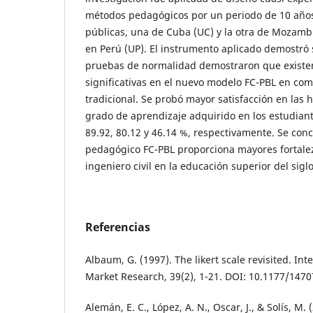
métodos pedagógicos por un periodo de 10 años
públicas, una de Cuba (UC) y la otra de Mozamb
en Perú (UP). El instrumento aplicado demostró s
pruebas de normalidad demostraron que existen
significativas en el nuevo modelo FC-PBL en com
tradicional. Se probó mayor satisfacción en las 
grado de aprendizaje adquirido en los estudian
89.92, 80.12 y 46.14 %, respectivamente. Se con
pedagógico FC-PBL proporciona mayores fortalez
ingeniero civil en la educación superior del siglo
Referencias
Albaum, G. (1997). The likert scale revisited. Int
Market Research, 39(2), 1-21. DOI: 10.1177/14
Alemán, E. C., López, A. N., Oscar, J., & Solí­s, M