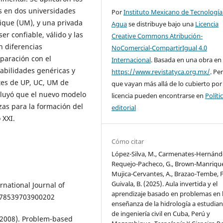
 en dos universidades
Por
Instituto Mexicano de Tecnología
ique (UM), y una privada
Agua
se distribuye bajo una
Licencia
er confiable, válido y las
Creative Commons Atribución-
 diferencias
NoComercial-CompartirIgual 4.0
paración con el
Internacional
. Basada en una obra en
habilidades genéricas y
https://www.revistatyca.org.mx/
. Pe
tes de UP, UC, UM de
que vayan más allá de lo cubierto por
cluyó que el nuevo modelo
licencia pueden encontrarse en
Políti
as para la formación del
editorial
 XXI.
Cómo citar
López-Silva, M., Carmenates-Hernánde
Requejo-Pacheco, G., Brown-Manrique
Mujica-Cervantes, A., Brazao-Tembe, F
Guivala, B. (2025). Aula invertida y el
ernational Journal of
aprendizaje basado en problemas en 
7078539703900202
enseñanza de la hidrología a estudian
de ingeniería civil en Cuba, Perú y
. (2008). Problem-based