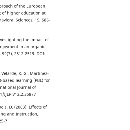
approach of the European
of higher education at
havioral Sciences, 15, 586-
nvestigating the impact of
enjoyment in an organic
 99(7), 2512-2519. DOI:
, Velarde, K. G., Martinez-
t-based learning (PBL) for
national Journal of
1/IJEP.V13I2.35877
els, D. (2003). Effects of
ing and Instruction,
25-7