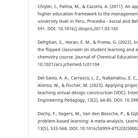
Chiyón, I., Palma, M., & Cazorla, A. (2011). An 
higher education framework to the management 
university level in Peru. Procedia - Social and Be
591. DOI: 10.1016/j.sbspro.2011.03.145
Dehghan, S., Horan, E. M., & Frome, G. (2022). I
the flipped classroom on student learning and 
chemistry course. Journal of Chemical Education,
10.1021/acs.jchemed.1c01104
Del-Savio, A. A., Carrasco, L. Z., Nakamatsu, E. C.
Alonso, W., & Fischer, M. (2023). Applying projec
teaching virtual design construction (VDC). Inter
Engineering Pedagogy, 13(2), 64-85. DOI: 10.399
Dochy, F., Segers, M., Van den Bossche, P., & Gijb
problem-based learning: A meta-analysis. Learn
13(5), 533-568. DOI: 10.1016/S0959-4752(02)000