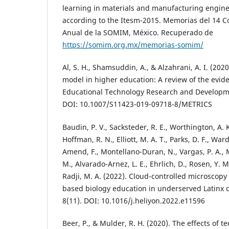
learning in materials and manufacturing engin
according to the Itesm-2015. Memorias del 14 C
Anual de la SOMIM, México. Recuperado de
https://somim.org.mx/memorias-somim/
Al, S. H., Shamsuddin, A., & Alzahrani, A. I. (202
model in higher education: A review of the evide
Educational Technology Research and Developme
DOI: 10.1007/S11423-019-09718-8/METRICS
Baudin, P. V., Sacksteder, R. E., Worthington, A. K.,
Hoffman, R. N., Elliott, M. A. T., Parks, D. F., War
Amend, F., Montellano-Duran, N., Vargas, P. A., M
M., Alvarado-Arnez, L. E., Ehrlich, D., Rosen, Y. M
Radji, M. A. (2022). Cloud-controlled microscopy
based biology education in underserved Latinx 
8(11). DOI: 10.1016/j.heliyon.2022.e11596
Beer, P., & Mulder, R. H. (2020). The effects of