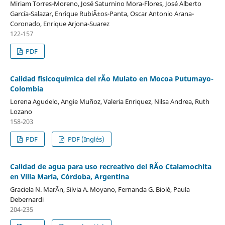
Miriam Torres-Moreno, José Saturnino Mora-Flores, José Alberto
García-Salazar, Enrique RubiÃ±os-Panta, Oscar Antonio Arana-
Coronado, Enrique Arjona-Suarez
122-157
PDF
Calidad fisicoquímica del rÃ­o Mulato en Mocoa Putumayo-
Colombia
Lorena Agudelo, Angie Muñoz, Valeria Enriquez, Nilsa Andrea, Ruth
Lozano
158-203
PDF
PDF (Inglés)
Calidad de agua para uso recreativo del RÃ­o Ctalamochita
en Villa María, Córdoba, Argentina
Graciela N. MarÃ­n, Silvia A. Moyano, Fernanda G. Biolé, Paula
Debernardi
204-235