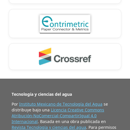
Tecnología y ciencias del agua
Por
Instituto Mexicano de Tecnología del Agua
se
distribuye bajo una
Licencia Creative Commons
Atribución-NoComercial-CompartirIgual 4.0
Internacional
. Basada en una obra publicada en
Revista Tecnología y ciencias del agua
. Para permisos