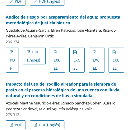
PDF
PDF (Inglés)
Ãndice de riesgo por acaparamiento del agua: propuesta
metodológica de justicia hídrica
Guadalupe Azuara-García, Efrén Palacios, José Alcántara, Ricardo
Pérez-Avilés, Benjamín Ortiz
236-274
PDF
PD
(Inglés)
EXC
EXC
EXC
EXC
F
EL
EL
EL
EL
Impacto del uso del rodillo aireador para la siembra de
pasto en el proceso hidrológico de una cuenca con lluvia
natural y en condiciones de lluvia simulada
Azucelli Maythe Mauricio-Pérez, Ignacio Sánchez-Cohen, Aurelio
Pedroza-Sandoval, Miguel Agustín Velásquez-Valle
275-312
PDF
PDF (Inglés)