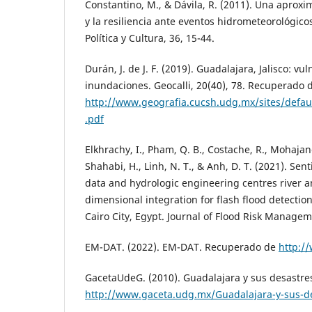
Constantino, M., & Dávila, R. (2011). Una aproxi
y la resiliencia ante eventos hidrometeorológic
Política y Cultura, 36, 15-44.
Durán, J. de J. F. (2019). Guadalajara, Jalisco: vu
inundaciones. Geocalli, 20(40), 78. Recuperado 
http://www.geografia.cucsh.udg.mx/sites/default
.pdf
Elkhrachy, I., Pham, Q. B., Costache, R., Mohajan
Shahabi, H., Linh, N. T., & Anh, D. T. (2021). Se
data and hydrologic engineering centres river a
dimensional integration for flash flood detecti
Cairo City, Egypt. Journal of Flood Risk Managem
EM-DAT. (2022). EM-DAT. Recuperado de
http:/
GacetaUdeG. (2010). Guadalajara y sus desastr
http://www.gaceta.udg.mx/Guadalajara-y-sus-d