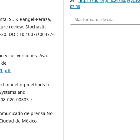
294.
https://doi.org/10.24850/j-tyca-
02-06
nta, S., & Rangel-Peraza,
Más formatos de cita
ature review. Stochastic
-20. DOI: 10.1007/s00477-
n y sus versiones. Avá.
o de
9.pdf
flood modeling methods for
 Systems and
808-020-00803-z
Comunicado de prensa No.
 Ciudad de México,