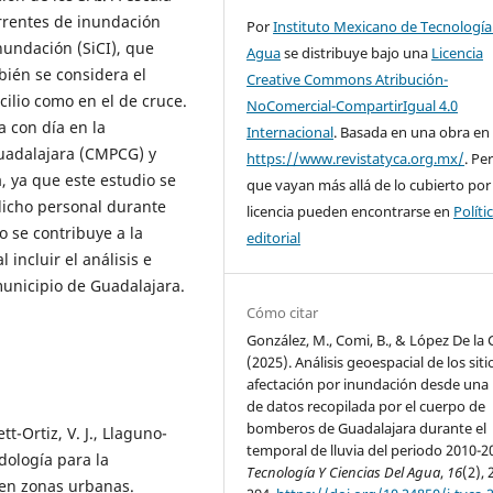
urrentes de inundación
Por
Instituto Mexicano de Tecnología
inundación (SiCI), que
Agua
se distribuye bajo una
Licencia
bién se considera el
Creative Commons Atribución-
cilio como en el de cruce.
NoComercial-CompartirIgual 4.0
a con día en la
Internacional
. Basada en una obra en
Guadalajara (CMPCG) y
https://www.revistatyca.org.mx/
. Pe
, ya que este estudio se
que vayan más allá de lo cubierto por
 dicho personal durante
licencia pueden encontrarse en
Políti
o se contribuye a la
editorial
 incluir el análisis e
 municipio de Guadalajara.
Cómo citar
González, M., Comi, B., & López De la C
(2025). Análisis geoespacial de los siti
afectación por inundación desde una
de datos recopilada por el cuerpo de
bomberos de Guadalajara durante el
t-Ortiz, V. J., Llaguno-
temporal de lluvia del periodo 2010-2
odología para la
Tecnología Y Ciencias Del Agua
,
16
(2), 
en zonas urbanas.