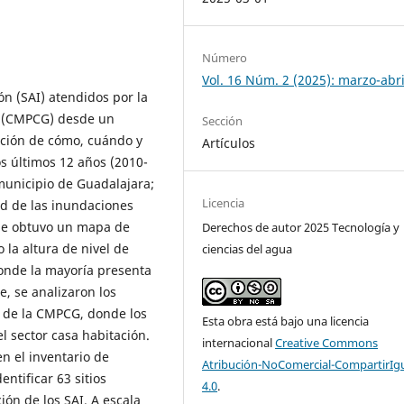
Número
Vol. 16 Núm. 2 (2025): marzo-abri
ón (SAI) atendidos por la
a (CMPCG) desde un
Sección
ución de cómo, cuándo y
Artículos
s últimos 12 años (2010-
 municipio de Guadalajara;
Licencia
dad de las inundaciones
. Se obtuvo un mapa de
Derechos de autor 2025 Tecnología y
 la altura de nivel de
ciencias del agua
donde la mayoría presenta
, se analizaron los
a de la CMPCG, donde los
Esta obra está bajo una licencia
l sector casa habitación.
internacional
Creative Commons
en el inventario de
Atribución-NoComercial-CompartirIg
ntificar 63 sitios
4.0
.
ión de los SAI. A escala