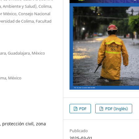
a, Ambiente y Salud), Colima,
r México, Consejo Nacional
ersidad de Colima, Facultad
jara, Guadalajara, México
lima, México
PDF
PDF (Inglés)
 protección civil, zona
Publicado
2025-03-01