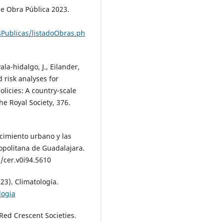
de Obra Pública 2023.
sPublicas/listadoObras.ph
ala-hidalgo, J., Eilander,
d risk analyses for
licies: A country-scale
he Royal Society, 376.
recimiento urbano y las
opolitana de Guadalajara.
/cer.v0i94.5610
23). Climatología.
logia
Red Crescent Societies.