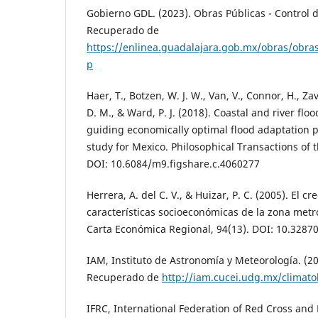
Gobierno GDL. (2023). Obras Públicas - Control 
Recuperado de
https://enlinea.guadalajara.gob.mx/obras/obra
p
Haer, T., Botzen, W. J. W., Van, V., Connor, H., Zav
D. M., & Ward, P. J. (2018). Coastal and river floo
guiding economically optimal flood adaptation po
study for Mexico. Philosophical Transactions of t
DOI: 10.6084/m9.figshare.c.4060277
Herrera, A. del C. V., & Huizar, P. C. (2005). El c
características socioeconómicas de la zona metr
Carta Económica Regional, 94(13). DOI: 10.32870
IAM, Instituto de Astronomí­a y Meteorología. (20
Recuperado de
http://iam.cucei.udg.mx/climato
IFRC, International Federation of Red Cross and 