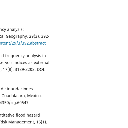
ncy analysis:
cal Geography, 29(3), 392-
ntent/29/3/392.abstract
ood frequency analysis in
servoir indices as external
, 17(8), 3189-3203. DOI:
o de inundaciones
 Guadalajara, México.
14350/rig.60547
ntitative flood hazard
 Risk Management, 16(1).