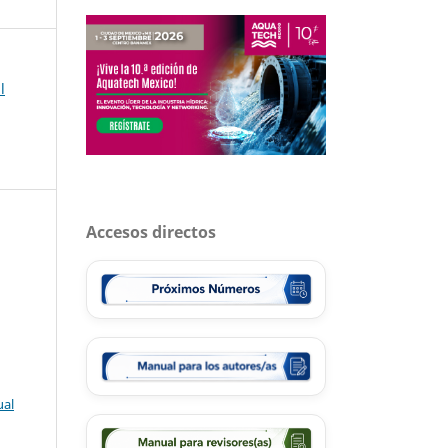
l
Accesos directos
ual