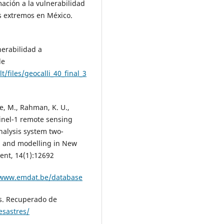
mación a la vulnerabilidad
os extremos en México.
lnerabilidad a
de
/files/geocalli_40_final_3
e, M., Rahman, K. U.,
ntinel-1 remote sensing
nalysis system two-
on and modelling in New
ent, 14(1):12692
/www.emdat.be/database
es. Recuperado de
esastres/