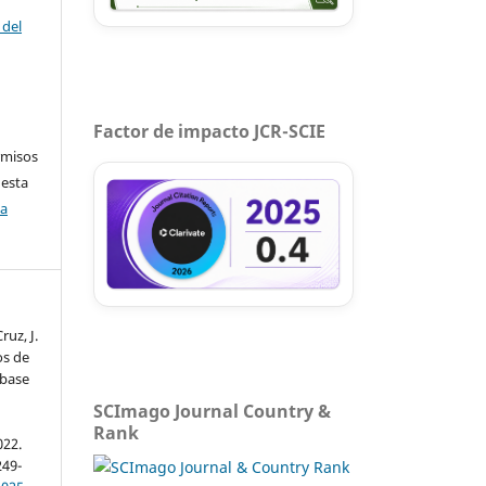
 del
Factor de impacto JCR-SCIE
rmisos
 esta
ca
ruz, J.
os de
 base
SCImago Journal Country &
Rank
022.
249-