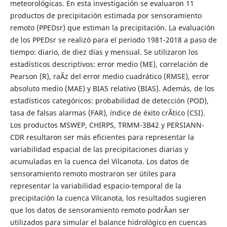
meteorológicas. En esta investigación se evaluaron 11
productos de precipitación estimada por sensoramiento
remoto (PPEDsr) que estiman la precipitación. La evaluación
de los PPEDsr se realizó para el periodo 1981-2018 a paso de
tiempo: diario, de diez días y mensual. Se utilizaron los
estadísticos descriptivos: error medio (ME), correlación de
Pearson (R), raÃ­z del error medio cuadrático (RMSE), error
absoluto medio (MAE) y BIAS relativo (BIAS). Además, de los
estadísticos categóricos: probabilidad de detección (POD),
tasa de falsas alarmas (FAR), índice de éxito crÃ­tico (CSI).
Los productos MSWEP, CHIRPS, TRMM-3B42 y PERSIANN-
CDR resultaron ser más eficientes para representar la
variabilidad espacial de las precipitaciones diarias y
acumuladas en la cuenca del Vilcanota. Los datos de
sensoramiento remoto mostraron ser útiles para
representar la variabilidad espacio-temporal de la
precipitación la cuenca Vilcanota, los resultados sugieren
que los datos de sensoramiento remoto podrÃ­an ser
utilizados para simular el balance hidrológico en cuencas