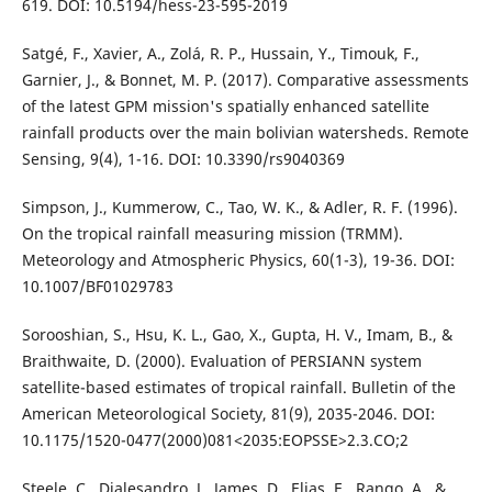
619. DOI: 10.5194/hess-23-595-2019
Satgé, F., Xavier, A., Zolá, R. P., Hussain, Y., Timouk, F.,
Garnier, J., & Bonnet, M. P. (2017). Comparative assessments
of the latest GPM mission's spatially enhanced satellite
rainfall products over the main bolivian watersheds. Remote
Sensing, 9(4), 1-16. DOI: 10.3390/rs9040369
Simpson, J., Kummerow, C., Tao, W. K., & Adler, R. F. (1996).
On the tropical rainfall measuring mission (TRMM).
Meteorology and Atmospheric Physics, 60(1-3), 19-36. DOI:
10.1007/BF01029783
Sorooshian, S., Hsu, K. L., Gao, X., Gupta, H. V., Imam, B., &
Braithwaite, D. (2000). Evaluation of PERSIANN system
satellite-based estimates of tropical rainfall. Bulletin of the
American Meteorological Society, 81(9), 2035-2046. DOI:
10.1175/1520-0477(2000)081<2035:EOPSSE>2.3.CO;2
Steele, C., Dialesandro, J., James, D., Elias, E., Rango, A., &