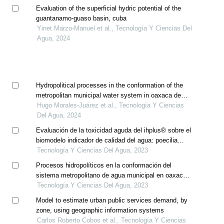
Evaluation of the superficial hydric potential of the
guantanamo-guaso basin, cuba
Yinet Marzo-Manuel et al., Tecnología Y Ciencias Del
Agua, 2024
Hydropolitical processes in the conformation of the
metropolitan municipal water system in oaxaca de
juarez, oaxaca, mexico
Hugo Morales-Juárez et al., Tecnología Y Ciencias
Del Agua, 2024
Evaluación de la toxicidad aguda del ihplus® sobre el
biomodelo indicador de calidad del agua: poecilia
reticulata
Tecnología Y Ciencias Del Agua, 2023
Procesos hidropolíticos en la conformación del
sistema metropolitano de agua municipal en oaxaca
de juárez, oaxaca, méxico
Tecnología Y Ciencias Del Agua, 2023
Model to estimate urban public services demand, by
zone, using geographic information systems
Carlos Roberto Cobos et al., Tecnología Y Ciencias