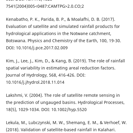
7541(2004)005<0487:CAMTPG>2.0.CO;2
Kenabatho, P. K., Parida, B. P., & Moalafhi, D. B. (2017).
Evaluation of satellite and simulated rainfall products for
hydrological applications in the Notwane catchment,
Botswana. Physics and Chemistry of the Earth, 100, 19-30.
DOI: 10.1016/j.pce.2017.02.009
Kim, J., Lee, J., Kim, D., & Kang, B. (2019). The role of rainfall
spatial variability in estimating areal reduction factors.
Journal of Hydrology, 568, 416-426. DOI:
10.1016/j.jhydrol.2018.11.014
Lakshmi, V. (2004). The role of satellite remote sensing in
the prediction of ungauged basins. Hydrological Processes,
18(5), 1029-1034. DOI: 10.1002/hyp.5520
Lekula, M., Lubczynski, M. W., Shemang, E. M., & Verhoef, W.
(2018). Validation of satellite-based rainfall in Kalahari.