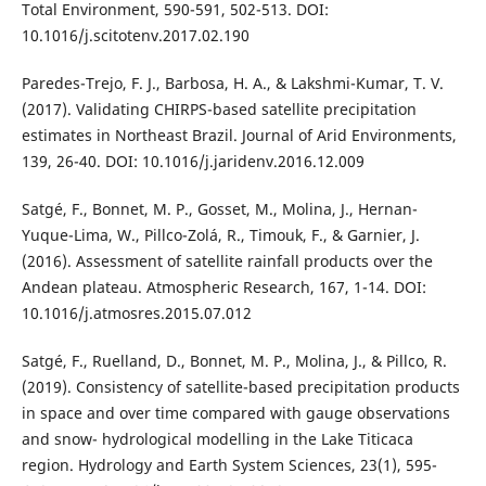
Total Environment, 590-591, 502-513. DOI:
10.1016/j.scitotenv.2017.02.190
Paredes-Trejo, F. J., Barbosa, H. A., & Lakshmi-Kumar, T. V.
(2017). Validating CHIRPS-based satellite precipitation
estimates in Northeast Brazil. Journal of Arid Environments,
139, 26-40. DOI: 10.1016/j.jaridenv.2016.12.009
Satgé, F., Bonnet, M. P., Gosset, M., Molina, J., Hernan-
Yuque-Lima, W., Pillco-Zolá, R., Timouk, F., & Garnier, J.
(2016). Assessment of satellite rainfall products over the
Andean plateau. Atmospheric Research, 167, 1-14. DOI:
10.1016/j.atmosres.2015.07.012
Satgé, F., Ruelland, D., Bonnet, M. P., Molina, J., & Pillco, R.
(2019). Consistency of satellite-based precipitation products
in space and over time compared with gauge observations
and snow- hydrological modelling in the Lake Titicaca
region. Hydrology and Earth System Sciences, 23(1), 595-