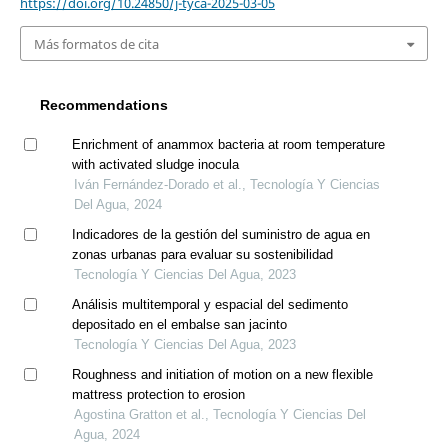
https://doi.org/10.24850/j-tyca-2025-03-05
Más formatos de cita
Recommendations
Enrichment of anammox bacteria at room temperature
with activated sludge inocula
Iván Fernández-Dorado et al., Tecnología Y Ciencias
Del Agua, 2024
Indicadores de la gestión del suministro de agua en
zonas urbanas para evaluar su sostenibilidad
Tecnología Y Ciencias Del Agua, 2023
Análisis multitemporal y espacial del sedimento
depositado en el embalse san jacinto
Tecnología Y Ciencias Del Agua, 2023
Roughness and initiation of motion on a new flexible
mattress protection to erosion
Agostina Gratton et al., Tecnología Y Ciencias Del
Agua, 2024