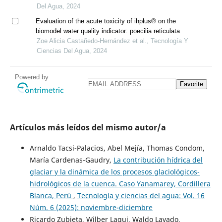
Del Agua, 2024
Evaluation of the acute toxicity of ihplus® on the
biomodel water quality indicator: poecilia reticulata
Zoe Alicia Castañedo-Hernández et al., Tecnología Y
Ciencias Del Agua, 2024
Powered by
Favorite
Artículos más leídos del mismo autor/a
Arnaldo Tacsi-Palacios, Abel Mejía, Thomas Condom,
María Cardenas-Gaudry,
La contribución hídrica del
glaciar y la dinámica de los procesos glaciológicos-
hidrológicos de la cuenca. Caso Yanamarey, Cordillera
Blanca, Perú
,
Tecnología y ciencias del agua: Vol. 16
Núm. 6 (2025): noviembre-diciembre
Ricardo Zubieta, Wilber Laqui, Waldo Lavado,