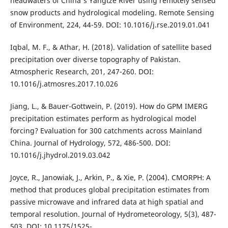
headwaters of China's Yangtze River using remotely sensed
snow products and hydrological modeling. Remote Sensing
of Environment, 224, 44-59. DOI: 10.1016/j.rse.2019.01.041
Iqbal, M. F., & Athar, H. (2018). Validation of satellite based
precipitation over diverse topography of Pakistan.
Atmospheric Research, 201, 247-260. DOI:
10.1016/j.atmosres.2017.10.026
Jiang, L., & Bauer-Gottwein, P. (2019). How do GPM IMERG
precipitation estimates perform as hydrological model
forcing? Evaluation for 300 catchments across Mainland
China. Journal of Hydrology, 572, 486-500. DOI:
10.1016/j.jhydrol.2019.03.042
Joyce, R., Janowiak, J., Arkin, P., & Xie, P. (2004). CMORPH: A
method that produces global precipitation estimates from
passive microwave and infrared data at high spatial and
temporal resolution. Journal of Hydrometeorology, 5(3), 487-
503. DOI: 10.1175/1525-