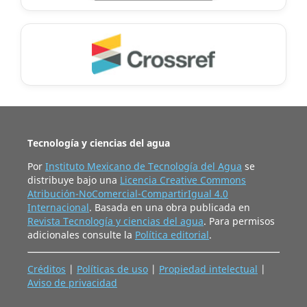
Tecnología y ciencias del agua
Por
Instituto Mexicano de Tecnología del Agua
se
distribuye bajo una
Licencia Creative Commons
Atribución-NoComercial-CompartirIgual 4.0
Internacional
. Basada en una obra publicada en
Revista Tecnología y ciencias del agua
. Para permisos
adicionales consulte la
Política editorial
.
Créditos
|
Políticas de uso
|
Propiedad intelectual
|
Aviso de privacidad