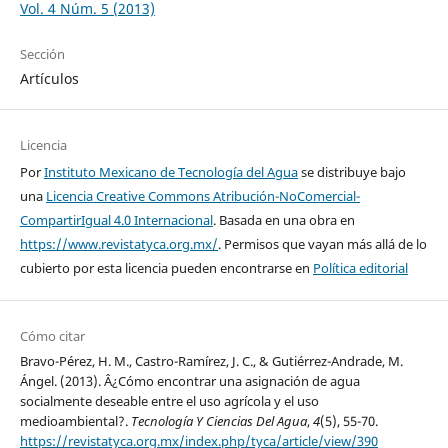
Vol. 4 Núm. 5 (2013)
Sección
Artículos
Licencia
Por
Instituto Mexicano de Tecnología del Agua
se distribuye bajo
una
Licencia Creative Commons Atribución-NoComercial-
CompartirIgual 4.0 Internacional
. Basada en una obra en
https://www.revistatyca.org.mx/
. Permisos que vayan más allá de lo
cubierto por esta licencia pueden encontrarse en
Política editorial
Cómo citar
Bravo-Pérez, H. M., Castro-Ramírez, J. C., & Gutiérrez-Andrade, M.
Ángel. (2013). Â¿Cómo encontrar una asignación de agua
socialmente deseable entre el uso agrícola y el uso
medioambiental?.
Tecnología Y Ciencias Del Agua
,
4
(5), 55-70.
https://revistatyca.org.mx/index.php/tyca/article/view/390