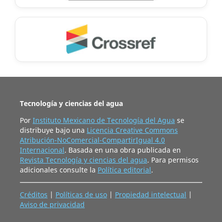
Tecnología y ciencias del agua
Por
Instituto Mexicano de Tecnología del Agua
se
distribuye bajo una
Licencia Creative Commons
Atribución-NoComercial-CompartirIgual 4.0
Internacional
. Basada en una obra publicada en
Revista Tecnología y ciencias del agua
. Para permisos
adicionales consulte la
Política editorial
.
Créditos
|
Políticas de uso
|
Propiedad intelectual
|
Aviso de privacidad