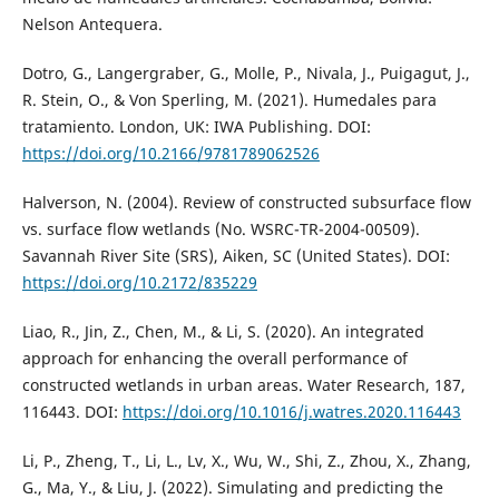
Nelson Antequera.
Dotro, G., Langergraber, G., Molle, P., Nivala, J., Puigagut, J.,
R. Stein, O., & Von Sperling, M. (2021). Humedales para
tratamiento. London, UK: IWA Publishing. DOI:
https://doi.org/10.2166/9781789062526
Halverson, N. (2004). Review of constructed subsurface flow
vs. surface flow wetlands (No. WSRC-TR-2004-00509).
Savannah River Site (SRS), Aiken, SC (United States). DOI:
https://doi.org/10.2172/835229
Liao, R., Jin, Z., Chen, M., & Li, S. (2020). An integrated
approach for enhancing the overall performance of
constructed wetlands in urban areas. Water Research, 187,
116443. DOI:
https://doi.org/10.1016/j.watres.2020.116443
Li, P., Zheng, T., Li, L., Lv, X., Wu, W., Shi, Z., Zhou, X., Zhang,
G., Ma, Y., & Liu, J. (2022). Simulating and predicting the