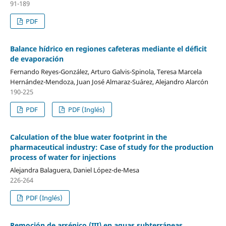
91-189
PDF
Balance hídrico en regiones cafeteras mediante el déficit
de evaporación
Fernando Reyes-González, Arturo Galvis-Spinola, Teresa Marcela
Hernández-Mendoza, Juan José Almaraz-Suárez, Alejandro Alarcón
190-225
PDF
PDF (Inglés)
Calculation of the blue water footprint in the
pharmaceutical industry: Case of study for the production
process of water for injections
Alejandra Balaguera, Daniel López-de-Mesa
226-264
PDF (Inglés)
Remoción de arsénico (III) en aguas subterráneas