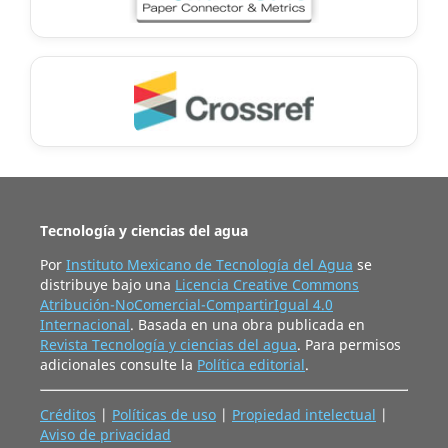
Tecnología y ciencias del agua
Por
Instituto Mexicano de Tecnología del Agua
se
distribuye bajo una
Licencia Creative Commons
Atribución-NoComercial-CompartirIgual 4.0
Internacional
. Basada en una obra publicada en
Revista Tecnología y ciencias del agua
. Para permisos
adicionales consulte la
Política editorial
.
Créditos
|
Políticas de uso
|
Propiedad intelectual
|
Aviso de privacidad