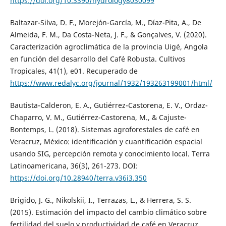
https://doi.org/10.3390/hydrology8030099
Baltazar-Silva, D. F., Morejón-García, M., Díaz-Pita, A., De
Almeida, F. M., Da Costa-Neta, J. F., & Gonçalves, V. (2020).
Caracterización agroclimática de la provincia Uigé, Angola
en función del desarrollo del Café Robusta. Cultivos
Tropicales, 41(1), e01. Recuperado de
https://www.redalyc.org/journal/1932/193263199001/html/
Bautista-Calderon, E. A., Gutiérrez-Castorena, E. V., Ordaz-
Chaparro, V. M., Gutiérrez-Castorena, M., & Cajuste-
Bontemps, L. (2018). Sistemas agroforestales de café en
Veracruz, México: identificación y cuantificación espacial
usando SIG, percepción remota y conocimiento local. Terra
Latinoamericana, 36(3), 261-273. DOI:
https://doi.org/10.28940/terra.v36i3.350
Brigido, J. G., Nikolskii, I., Terrazas, L., & Herrera, S. S.
(2015). Estimación del impacto del cambio climático sobre
fertilidad del suelo y productividad de café en Veracruz,