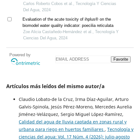
Carlos Roberto Cobos et al., Tecnología Y Ciencias
Del Agua, 2024
Evaluation of the acute toxicity of ihplus® on the
biomodel water quality indicator: poecilia reticulata
Zoe Alicia Castañedo-Hernández et al., Tecnología Y
Ciencias Del Agua, 2024
Powered by
Favorite
Artículos más leídos del mismo autor/a
Claudio Lobato-de la Cruz, Irma Díaz-Aguilar, Arturo
Galvis-Spinola, Jesús Pérez-Moreno, Mercedes Aurelia
Jiménez-Velázquez, Sergio Miguel López-Ramírez,
Calidad del agua de lluvia captada en zonas rural y
urbana para riego en huertos familiares
,
Tecnología y
ciencias del agua: Vol. 17 Núm. 4 (2026): julio-agosto