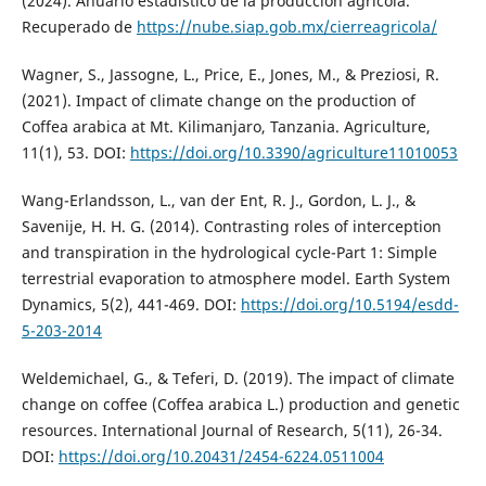
(2024). Anuario estadístico de la producción agrícola.
Recuperado de
https://nube.siap.gob.mx/cierreagricola/
Wagner, S., Jassogne, L., Price, E., Jones, M., & Preziosi, R.
(2021). Impact of climate change on the production of
Coffea arabica at Mt. Kilimanjaro, Tanzania. Agriculture,
11(1), 53. DOI:
https://doi.org/10.3390/agriculture11010053
Wang-Erlandsson, L., van der Ent, R. J., Gordon, L. J., &
Savenije, H. H. G. (2014). Contrasting roles of interception
and transpiration in the hydrological cycle-Part 1: Simple
terrestrial evaporation to atmosphere model. Earth System
Dynamics, 5(2), 441-469. DOI:
https://doi.org/10.5194/esdd-
5-203-2014
Weldemichael, G., & Teferi, D. (2019). The impact of climate
change on coffee (Coffea arabica L.) production and genetic
resources. International Journal of Research, 5(11), 26-34.
DOI:
https://doi.org/10.20431/2454-6224.0511004