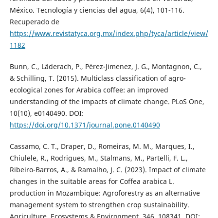
México. Tecnología y ciencias del agua, 6(4), 101-116.
Recuperado de
https://www.revistatyca.org.mx/index.php/tyca/article/view/
1182
Bunn, C., Läderach, P., Pérez-Jimenez, J. G., Montagnon, C.,
& Schilling, T. (2015). Multiclass classification of agro-
ecological zones for Arabica coffee: an improved
understanding of the impacts of climate change. PLoS One,
10(10), e0140490. DOI:
https://doi.org/10.1371/journal.pone.0140490
Cassamo, C. T., Draper, D., Romeiras, M. M., Marques, I.,
Chiulele, R., Rodrigues, M., Stalmans, M., Partelli, F. L.,
Ribeiro-Barros, A., & Ramalho, J. C. (2023). Impact of climate
changes in the suitable areas for Coffea arabica L.
production in Mozambique: Agroforestry as an alternative
management system to strengthen crop sustainability.
Agriculture, Ecosystems & Environment, 346, 108341. DOI: