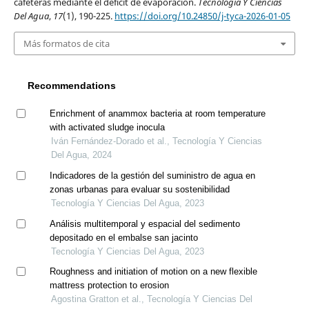
cafeteras mediante el déficit de evaporación.
Tecnología Y Ciencias
Del Agua
,
17
(1), 190-225.
https://doi.org/10.24850/j-tyca-2026-01-05
Más formatos de cita
Recommendations
Enrichment of anammox bacteria at room temperature
with activated sludge inocula
Iván Fernández-Dorado et al., Tecnología Y Ciencias
Del Agua, 2024
Indicadores de la gestión del suministro de agua en
zonas urbanas para evaluar su sostenibilidad
Tecnología Y Ciencias Del Agua, 2023
Análisis multitemporal y espacial del sedimento
depositado en el embalse san jacinto
Tecnología Y Ciencias Del Agua, 2023
Roughness and initiation of motion on a new flexible
mattress protection to erosion
Agostina Gratton et al., Tecnología Y Ciencias Del