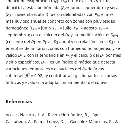
“déficit de evaporación (
D
)” (
D
> 1.0: exceso,
D
< 1.0:
E
E
E
déficit). La estación húmeda (
P
= junio: septiembre) y seca
H
(
P
= noviembre: abril) fueron delimitadas con
P
; el mes
S
H
más lluvioso anual se concretó con zonas con pluviosidad
homogénea (
P
= junio,
P
= julio,
P
= agosto,
P
=
P
6
P
7
P
8
P
9
septiembre); con el cálculo del
D
y su modificación, el
D
E
EP
1
(cociente del
D
en
P
vs.
D
anual y su relación con el
D
en
E
S
E
E
enero) se delimitaron zonas con humedad homogénea, y se
validó
D
con la tendencia en
P
y el cálculo del
D
por mes
EPH
S
E
y sitio específicos.
D
es un índice climático que detecta
EP
1
variaciones temporales y espaciales del
B
de áreas
H
2
cafeteras (
R
= 0.92), y contribuirá a gestionar los recursos
hídricos y evaluar la adaptación ambiental del cultivo.
Referencias
Aceves-Navarro, L. A., Rivera-Hernández, B., López-
Castañeda, A., Palma-López, D. J., González-Mancillas, R., &