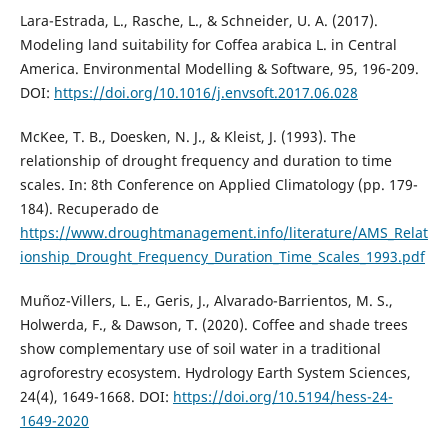
Lara-Estrada, L., Rasche, L., & Schneider, U. A. (2017).
Modeling land suitability for Coffea arabica L. in Central
America. Environmental Modelling & Software, 95, 196-209.
DOI:
https://doi.org/10.1016/j.envsoft.2017.06.028
McKee, T. B., Doesken, N. J., & Kleist, J. (1993). The
relationship of drought frequency and duration to time
scales. In: 8th Conference on Applied Climatology (pp. 179-
184). Recuperado de
https://www.droughtmanagement.info/literature/AMS_Relat
ionship_Drought_Frequency_Duration_Time_Scales_1993.pdf
Muñoz-Villers, L. E., Geris, J., Alvarado-Barrientos, M. S.,
Holwerda, F., & Dawson, T. (2020). Coffee and shade trees
show complementary use of soil water in a traditional
agroforestry ecosystem. Hydrology Earth System Sciences,
24(4), 1649-1668. DOI:
https://doi.org/10.5194/hess-24-
1649-2020