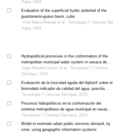
Agua, 2024
Evaluation of the superficial hydric potential of the
guantanamo-guaso basin, cuba
Yinet Marzo-Manuel et al., Tecnología Y Ciencias Del
Agua, 2024
Hydropolitical processes in the conformation of the
metropolitan municipal water system in oaxaca de
juarez, oaxaca, mexico
Hugo Morales-Juárez et al., Tecnología Y Ciencias
Del Agua, 2024
Evaluación de la toxicidad aguda del ihplus® sobre el
biomodelo indicador de calidad del agua: poecilia
reticulata
Tecnología Y Ciencias Del Agua, 2023
Procesos hidropolíticos en la conformación del
sistema metropolitano de agua municipal en oaxaca
de juárez, oaxaca, méxico
Tecnología Y Ciencias Del Agua, 2023
Model to estimate urban public services demand, by
zone, using geographic information systems