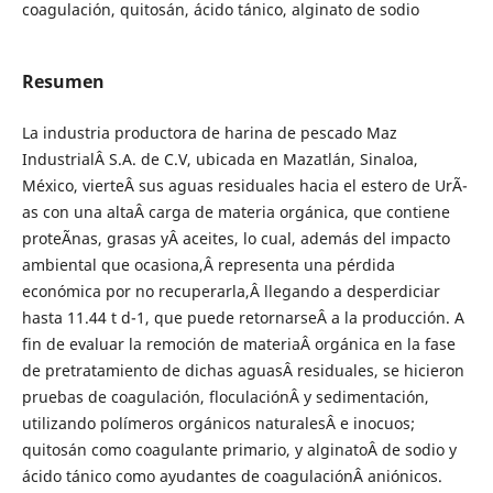
coagulación, quitosán, ácido tánico, alginato de sodio
Resumen
La industria productora de harina de pescado Maz
IndustrialÂ S.A. de C.V, ubicada en Mazatlán, Sinaloa,
México, vierteÂ sus aguas residuales hacia el estero de UrÃ­
as con una altaÂ carga de materia orgánica, que contiene
proteÃ­nas, grasas yÂ aceites, lo cual, además del impacto
ambiental que ocasiona,Â representa una pérdida
económica por no recuperarla,Â llegando a desperdiciar
hasta 11.44 t d-1, que puede retornarseÂ a la producción. A
fin de evaluar la remoción de materiaÂ orgánica en la fase
de pretratamiento de dichas aguasÂ residuales, se hicieron
pruebas de coagulación, floculaciónÂ y sedimentación,
utilizando polímeros orgánicos naturalesÂ e inocuos;
quitosán como coagulante primario, y alginatoÂ de sodio y
ácido tánico como ayudantes de coagulaciónÂ aniónicos.