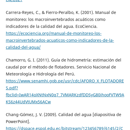
Carrera-Reyes, C., & Fierro-Peralbo, K. (2001). Manual de
monitoreo: los macroinvertebrados acuáticos como
indicadores de la calidad del agua. EcoCiencia.
https://ecociencia.org/manual-de-monitoreo-los-
macroinvertebrados-acuaticos-como-indicadores-de-la-
calidad-del-agua/
Chamorro, G. I. (2011). Guía de hidrometría: estimación del
caudal por el método de flotadores. Servicio Nacional de
Meteorología e Hidrología del Perú.
https://www.senamhi.gob.pe/usr/cdc/AFORO_X_FLOTADORE
S.pdf?
fbclid=IwAR14oXNtNxN0q7_7VMARKzdfDDSyG80ihooFVTW9A
KS6z44UdVtUMx56ACw
Chang-Gómez, J. V. (2009). Calidad del agua [diapositiva de
PowerPoint].
https://dspace.espol.edu.ec/bitstream/123456789/6145/2/C