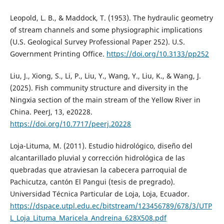
Leopold, L. B., & Maddock, T. (1953). The hydraulic geometry
of stream channels and some physiographic implications
(U.S. Geological Survey Professional Paper 252). U.S.
Government Printing Office.
https://doi.org/10.3133/pp252
Liu, J., Xiong, S., Li, P., Liu, Y., Wang, Y., Liu, K., & Wang, J.
(2025). Fish community structure and diversity in the
Ningxia section of the main stream of the Yellow River in
China. PeerJ, 13, e20228.
https://doi.org/10.7717/peerj.20228
Loja-Lituma, M. (2011). Estudio hidrológico, diseño del
alcantarillado pluvial y corrección hidrológica de las
quebradas que atraviesan la cabecera parroquial de
Pachicutza, cantón El Pangui (tesis de pregrado).
Universidad Técnica Particular de Loja, Loja, Ecuador.
https://dspace.utpl.edu.ec/bitstream/123456789/678/3/UTP
L_Loja_Lituma_Maricela_Andreina_628X508.pdf