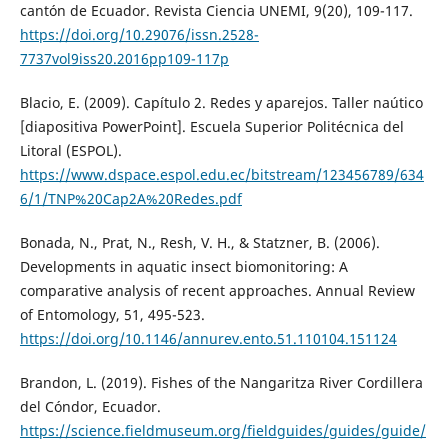
cantón de Ecuador. Revista Ciencia UNEMI, 9(20), 109-117.
https://doi.org/10.29076/issn.2528-
7737vol9iss20.2016pp109-117p
Blacio, E. (2009). Capítulo 2. Redes y aparejos. Taller naútico
[diapositiva PowerPoint]. Escuela Superior Politécnica del
Litoral (ESPOL).
https://www.dspace.espol.edu.ec/bitstream/123456789/634
6/1/TNP%20Cap2A%20Redes.pdf
Bonada, N., Prat, N., Resh, V. H., & Statzner, B. (2006).
Developments in aquatic insect biomonitoring: A
comparative analysis of recent approaches. Annual Review
of Entomology, 51, 495-523.
https://doi.org/10.1146/annurev.ento.51.110104.151124
Brandon, L. (2019). Fishes of the Nangaritza River Cordillera
del Cóndor, Ecuador.
https://science.fieldmuseum.org/fieldguides/guides/guide/