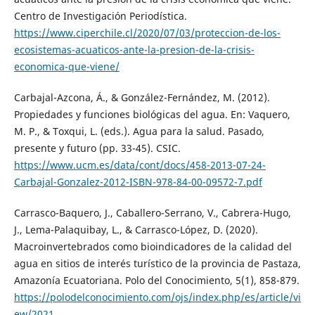
Centro de Investigación Periodística.
https://www.ciperchile.cl/2020/07/03/proteccion-de-los-
ecosistemas-acuaticos-ante-la-presion-de-la-crisis-
economica-que-viene/
Carbajal-Azcona, Á., & González-Fernández, M. (2012).
Propiedades y funciones biológicas del agua. En: Vaquero,
M. P., & Toxqui, L. (eds.). Agua para la salud. Pasado,
presente y futuro (pp. 33-45). CSIC.
https://www.ucm.es/data/cont/docs/458-2013-07-24-
Carbajal-Gonzalez-2012-ISBN-978-84-00-09572-7.pdf
Carrasco-Baquero, J., Caballero-Serrano, V., Cabrera-Hugo,
J., Lema-Palaquibay, L., & Carrasco-López, D. (2020).
Macroinvertebrados como bioindicadores de la calidad del
agua en sitios de interés turístico de la provincia de Pastaza,
Amazonía Ecuatoriana. Polo del Conocimiento, 5(1), 858-879.
https://polodelconocimiento.com/ojs/index.php/es/article/vi
ew/2021