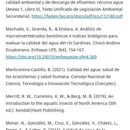
calidad ambiental y de descarga de efluentes: recurso agua
(Anexo 1, Libro VI, Texto Unificado de Legislación Ambiental
Secundaria).
https://faolex.fao.org/docs/pdf/ecu112180.pdf
Machado, V., Granda, R., & Endara, A. Análisis de
macroinvertebrados bentónicos e índices biológicos para
evaluar la calidad del agua del río Sardinas, Chocó Andino
Ecuatoriano. Enfoque UTE, 9(4), 154-167.
https://doi.org/10.29019/enfoqueute.v9n4.369
Marticorena-Castillo, B. (2021). Calidad del agua: salud de
los ecosistemas y salud humana. Consejo Nacional de
Ciencia, Tecnología e Innovación Tecnológica (Concytec).
Merritt, R. W., Cummins, K. W., & Berg, M. B. (2019). An
introduction to the aquatic insects of North America (5th
ed.). Kendall/Hunt Publishing.
Monar, N., González, M., Cruz, E., González, V., Chávez, L.,
Fierro, S., & Saltos, R. (2016). Calidad de agua de la