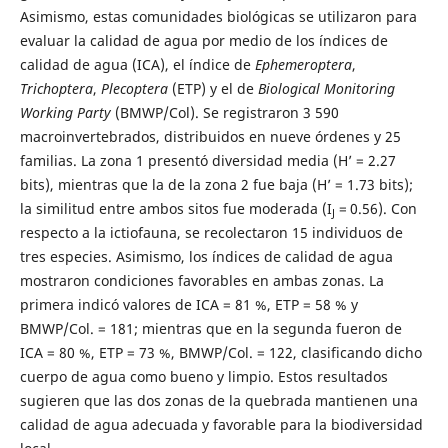
Asimismo, estas comunidades biológicas se utilizaron para
evaluar la calidad de agua por medio de los índices de
calidad de agua (ICA), el índice de
Ephemeroptera
,
Trichoptera
,
Plecoptera
(ETP) y el de
Biological Monitoring
Working Party
(BMWP/Col). Se registraron 3 590
macroinvertebrados, distribuidos en nueve órdenes y 25
familias. La zona 1 presentó diversidad media (H’ = 2.27
bits), mientras que la de la zona 2 fue baja (H’ = 1.73 bits);
la similitud entre ambos sitos fue moderada (I
=
0.56). Con
J
respecto a la ictiofauna, se recolectaron 15 individuos de
tres especies. Asimismo, los índices de calidad de agua
mostraron condiciones favorables en ambas zonas. La
primera indicó valores de ICA = 81 %, ETP = 58 % y
BMWP/Col. = 181; mientras que en la segunda fueron de
ICA = 80 %, ETP = 73 %, BMWP/Col. = 122, clasificando dicho
cuerpo de agua como bueno y limpio. Estos resultados
sugieren que las dos zonas de la quebrada mantienen una
calidad de agua adecuada y favorable para la biodiversidad