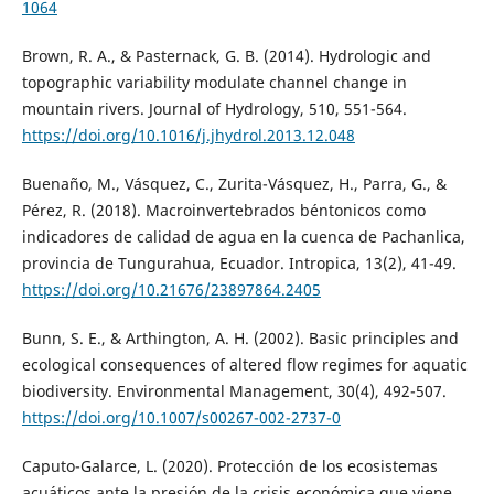
1064
Brown, R. A., & Pasternack, G. B. (2014). Hydrologic and
topographic variability modulate channel change in
mountain rivers. Journal of Hydrology, 510, 551-564.
https://doi.org/10.1016/j.jhydrol.2013.12.048
Buenaño, M., Vásquez, C., Zurita-Vásquez, H., Parra, G., &
Pérez, R. (2018). Macroinvertebrados béntonicos como
indicadores de calidad de agua en la cuenca de Pachanlica,
provincia de Tungurahua, Ecuador. Intropica, 13(2), 41-49.
https://doi.org/10.21676/23897864.2405
Bunn, S. E., & Arthington, A. H. (2002). Basic principles and
ecological consequences of altered flow regimes for aquatic
biodiversity. Environmental Management, 30(4), 492-507.
https://doi.org/10.1007/s00267-002-2737-0
Caputo-Galarce, L. (2020). Protección de los ecosistemas
acuáticos ante la presión de la crisis económica que viene.