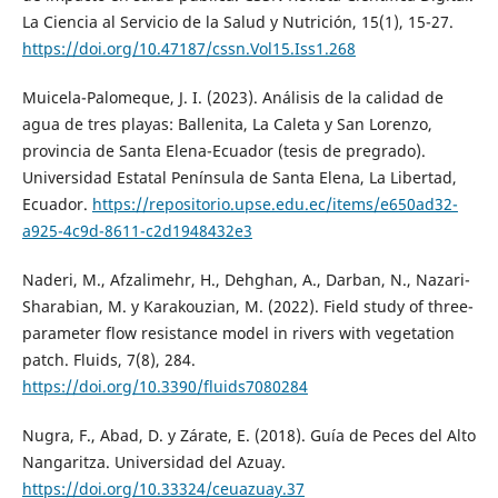
La Ciencia al Servicio de la Salud y Nutrición, 15(1), 15-27.
https://doi.org/10.47187/cssn.Vol15.Iss1.268
Muicela-Palomeque, J. I. (2023). Análisis de la calidad de
agua de tres playas: Ballenita, La Caleta y San Lorenzo,
provincia de Santa Elena-Ecuador (tesis de pregrado).
Universidad Estatal Península de Santa Elena, La Libertad,
Ecuador.
https://repositorio.upse.edu.ec/items/e650ad32-
a925-4c9d-8611-c2d1948432e3
Naderi, M., Afzalimehr, H., Dehghan, A., Darban, N., Nazari-
Sharabian, M. y Karakouzian, M. (2022). Field study of three-
parameter flow resistance model in rivers with vegetation
patch. Fluids, 7(8), 284.
https://doi.org/10.3390/fluids7080284
Nugra, F., Abad, D. y Zárate, E. (2018). Guía de Peces del Alto
Nangaritza. Universidad del Azuay.
https://doi.org/10.33324/ceuazuay.37