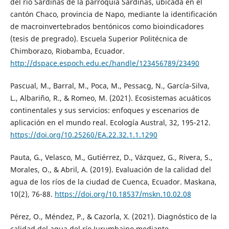
del río Sardinas de la parroquia Sardinas, ubicada en el
cantón Chaco, provincia de Napo, mediante la identificación
de macroinvertebrados bentónicos como bioindicadores
(tesis de pregrado). Escuela Superior Politécnica de
Chimborazo, Riobamba, Ecuador.
http://dspace.espoch.edu.ec/handle/123456789/23490
Pascual, M., Barral, M., Poca, M., Pessacg, N., García-Silva,
L., Albariño, R., & Romeo, M. (2021). Ecosistemas acuáticos
continentales y sus servicios: enfoques y escenarios de
aplicación en el mundo real. Ecología Austral, 32, 195-212.
https://doi.org/10.25260/EA.22.32.1.1.1290
Pauta, G., Velasco, M., Gutiérrez, D., Vázquez, G., Rivera, S.,
Morales, O., & Abril, A. (2019). Evaluación de la calidad del
agua de los ríos de la ciudad de Cuenca, Ecuador. Maskana,
10(2), 76-88.
https://doi.org/10.18537/mskn.10.02.08
Pérez, O., Méndez, P., & Cazorla, X. (2021). Diagnóstico de la
calidad del agua del río Jurumbaino mediante