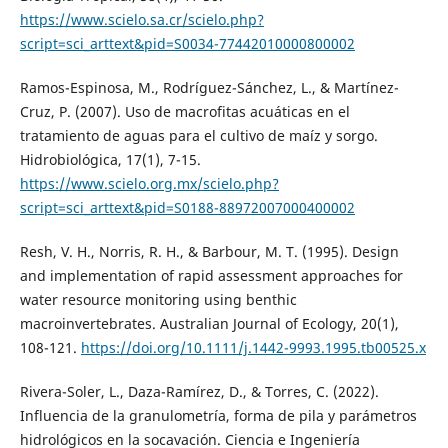
https://www.scielo.sa.cr/scielo.php?
script=sci_arttext&pid=S0034-77442010000800002
Ramos-Espinosa, M., Rodríguez-Sánchez, L., & Martínez-
Cruz, P. (2007). Uso de macrofitas acuáticas en el
tratamiento de aguas para el cultivo de maíz y sorgo.
Hidrobiológica, 17(1), 7-15.
https://www.scielo.org.mx/scielo.php?
script=sci_arttext&pid=S0188-88972007000400002
Resh, V. H., Norris, R. H., & Barbour, M. T. (1995). Design
and implementation of rapid assessment approaches for
water resource monitoring using benthic
macroinvertebrates. Australian Journal of Ecology, 20(1),
108-121.
https://doi.org/10.1111/j.1442-9993.1995.tb00525.x
Rivera-Soler, L., Daza-Ramírez, D., & Torres, C. (2022).
Influencia de la granulometría, forma de pila y parámetros
hidrológicos en la socavación. Ciencia e Ingeniería