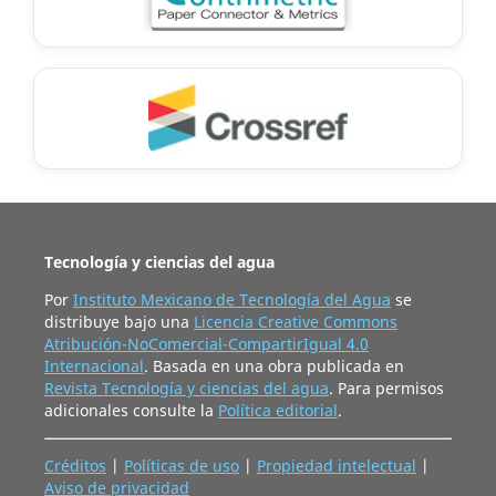
Tecnología y ciencias del agua
Por
Instituto Mexicano de Tecnología del Agua
se
distribuye bajo una
Licencia Creative Commons
Atribución-NoComercial-CompartirIgual 4.0
Internacional
. Basada en una obra publicada en
Revista Tecnología y ciencias del agua
. Para permisos
adicionales consulte la
Política editorial
.
Créditos
|
Políticas de uso
|
Propiedad intelectual
|
Aviso de privacidad