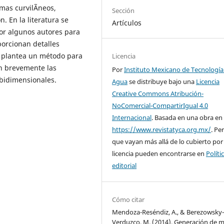
mas curvilÃ­neos,
Sección
n. En la literatura se
Artículos
por algunos autores para
porcionan detalles
e plantea un método para
Licencia
én brevemente las
Por
Instituto Mexicano de Tecnología
 bidimensionales.
Agua
se distribuye bajo una
Licencia
Creative Commons Atribución-
NoComercial-CompartirIgual 4.0
Internacional
. Basada en una obra en
https://www.revistatyca.org.mx/
. Pe
que vayan más allá de lo cubierto por
licencia pueden encontrarse en
Políti
editorial
Cómo citar
Mendoza-Reséndiz, A., & Berezowsky
Verduzco, M. (2014). Generación de m