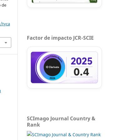
o de
p/tyca
Factor de impacto JCR-SCIE
s
n
SCImago Journal Country &
Rank