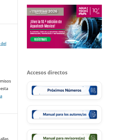
 del
Accesos directos
rmisos
 esta
ca
-
allas