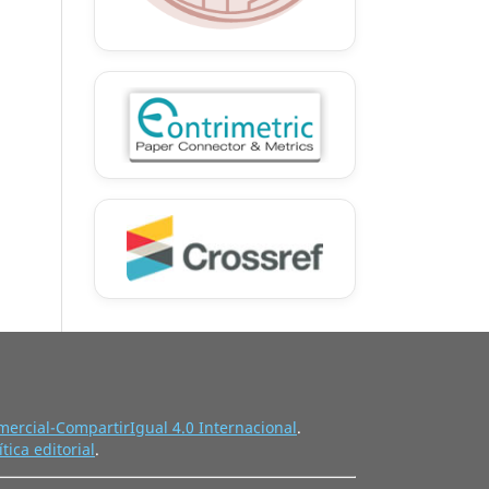
ercial-CompartirIgual 4.0 Internacional
.
ítica editorial
.