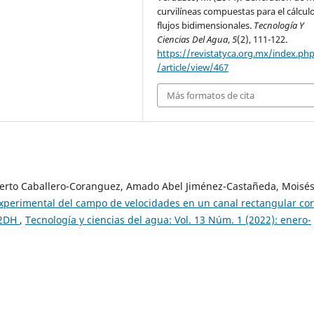
curvilíneas compuestas para el cálcul
flujos bidimensionales.
Tecnología Y
Ciencias Del Agua
,
5
(2), 111-122.
https://revistatyca.org.mx/index.ph
/article/view/467
Más formatos de cita
berto Caballero-Coranguez, Amado Abel Jiménez-Castañeda, Moisé
xperimental del campo de velocidades en un canal rectangular co
 2DH
,
Tecnología y ciencias del agua: Vol. 13 Núm. 1 (2022): enero-