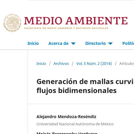
Inicio
Acerca de
Directorio
Polít
Inicio
/
Archivos
/
Vol. 5 Núm. 2 (2014)
/
Artículo
Generación de mallas curvi
flujos bidimensionales
Alejandro Mendoza-Reséndiz
Universidad Nacional Autónoma de México
Moisés Berezowsky-Verduzco