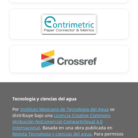
Tecnología y ciencias del agua
Por
Instituto Mexicano de Tecnología del Agua
se
distribuye bajo una
Licencia Creative Commons
Atribución-NoComercial-CompartirIgual 4.0
Internacional
. Basada en una obra publicada en
Revista Tecnología y ciencias del agua
. Para permisos