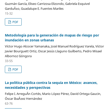
Guzmán García, Eliseo Carrizosa Elizondo, Gabriela Esquivel
GarduÃ±o, Guadalupe E. Fuentes Mariles
15-32
PDF
Metodología para la generación de mapas de riesgo por
inundación en zonas urbanas
Víctor Hugo Alcocer Yamanaka, José Manuel Rodríguez Varela, Víctor
Javier Bourguett Ortiz, Oscar Jesús Llaguno Guilberto, Pedro Misael
Albornoz Góngora
33-55
PDF
La política pública contra la sequía en México: avances,
necesidades y perspectivas
Felipe I. ArreguÃ­n Cortés, Mario López Pérez, David Ortega Gaucin,
Óscar IbaÃ±ez Hernández
63-76