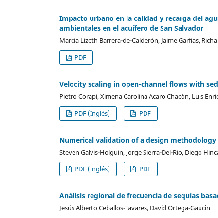
Impacto urbano en la calidad y recarga del ag
ambientales en el acuífero de San Salvador
Marcia Lizeth Barrera-de-Calderón, Jaime Garfias, Richar
PDF
Velocity scaling in open-channel flows with se
Pietro Corapi, Ximena Carolina Acaro Chacón, Luis En
PDF (Inglés)
PDF
Numerical validation of a design methodology f
Steven Galvis-Holguin, Jorge Sierra-Del-Rio, Diego Hinc
PDF (Inglés)
PDF
Análisis regional de frecuencia de sequías bas
Jesús Alberto Ceballos-Tavares, David Ortega-Gaucin