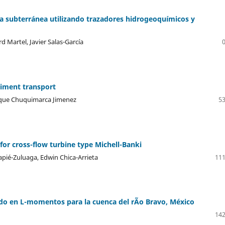
ua subterránea utilizando trazadores hidrogeoquímicos y
d Martel, Javier Salas-García
diment transport
rique Chuquimarca Jimenez
53
or cross-flow turbine type Michell-Banki
apié-Zuluaga, Edwin Chica-Arrieta
111
ado en L-momentos para la cuenca del rÃ­o Bravo, México
142