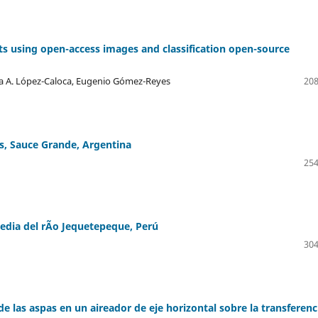
ts using open-access images and classification open-source
ndra A. López-Caloca, Eugenio Gómez-Reyes
208
ts, Sauce Grande, Argentina
254
edia del rÃ­o Jequetepeque, Perú
304
e las aspas en un aireador de eje horizontal sobre la transferenc