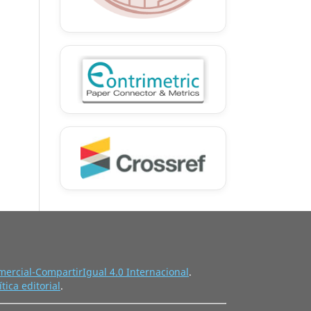
ercial-CompartirIgual 4.0 Internacional
.
ítica editorial
.