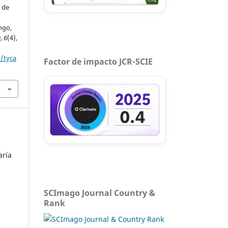
s de
ngo,
a
,
6
(4),
p/tyca
Factor de impacto JCR-SCIE
aría
SCImago Journal Country &
Rank