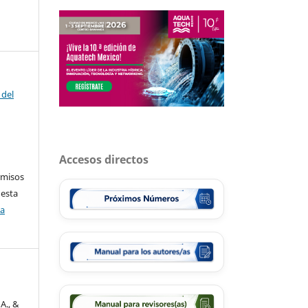
 del
Accesos directos
rmisos
 esta
ca
A., &