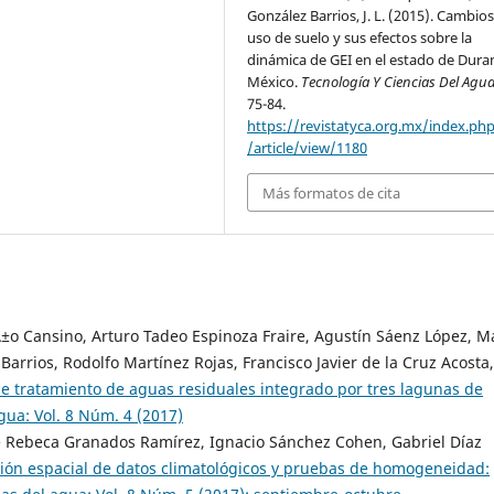
González Barrios, J. L. (2015). Cambio
uso de suelo y sus efectos sobre la
dinámica de GEI en el estado de Dura
México.
Tecnología Y Ciencias Del Agu
75-84.
https://revistatyca.org.mx/index.ph
/article/view/1180
Más formatos de cita
±o Cansino, Arturo Tadeo Espinoza Fraire, Agustín Sáenz López, M
 Barrios, Rodolfo Martínez Rojas, Francisco Javier de la Cruz Acosta,
e tratamiento de aguas residuales integrado por tres lagunas de
gua: Vol. 8 Núm. 4 (2017)
e Rebeca Granados Ramírez, Ignacio Sánchez Cohen, Gabriel Díaz
ción espacial de datos climatológicos y pruebas de homogeneidad: