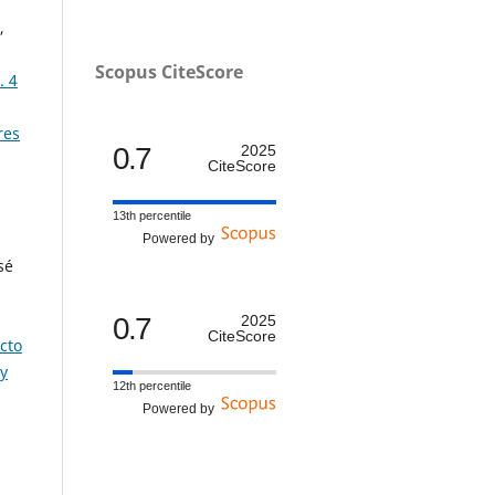
,
Scopus CiteScore
. 4
res
0.7
2025
CiteScore
13th percentile
Powered by
sé
0.7
2025
CiteScore
cto
y
12th percentile
Powered by