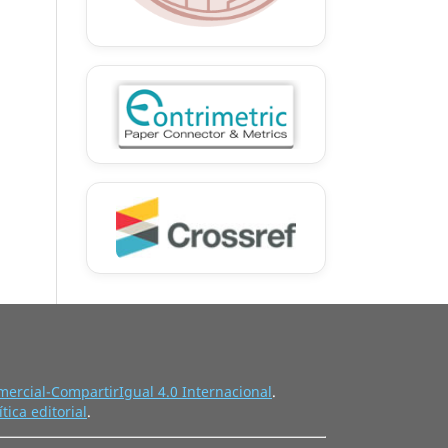
ercial-CompartirIgual 4.0 Internacional
.
ítica editorial
.