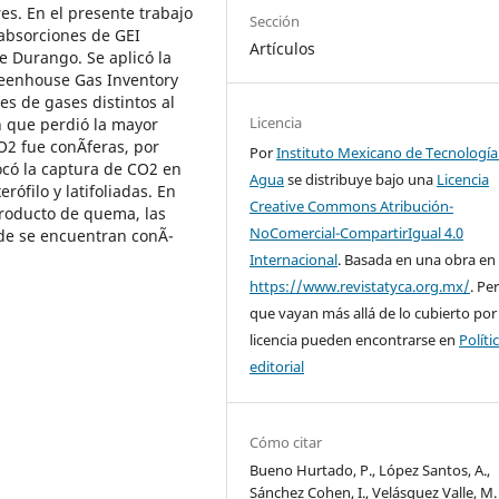
res. En el presente trabajo
Sección
 absorciones de GEI
Artículos
e Durango. Se aplicó la
reenhouse Gas Inventory
es de gases distintos al
Licencia
 que perdió la mayor
2 fue conÃ­feras, por
Por
Instituto Mexicano de Tecnología
ocó la captura de CO2 en
Agua
se distribuye bajo una
Licencia
ófilo y latifoliadas. En
Creative Commons Atribución-
producto de quema, las
NoComercial-CompartirIgual 4.0
de se encuentran conÃ­
Internacional
. Basada en una obra en
https://www.revistatyca.org.mx/
. Pe
que vayan más allá de lo cubierto por
licencia pueden encontrarse en
Políti
editorial
Cómo citar
Bueno Hurtado, P., López Santos, A.,
Sánchez Cohen, I., Velásquez Valle, M. 