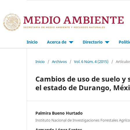
Inicio
Acerca de
Directorio
Polít
Inicio
/
Archivos
/
Vol. 6 Núm. 4 (2015)
/
Artículo
Cambios de uso de suelo y s
el estado de Durango, Méx
Palmira Bueno Hurtado
Instituto Nacional de Investigaciones Forestales Agríco
Armando López Santos