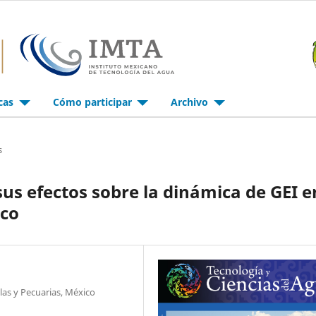
icas
Cómo participar
Archivo
s
us efectos sobre la dinámica de GEI e
ico
las y Pecuarias, México