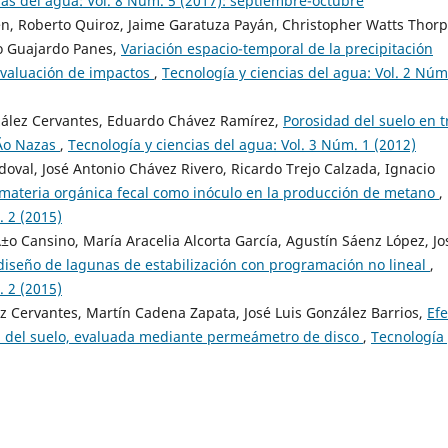
ias del agua: Vol. 8 Núm. 5 (2017): septiembre-octubre
en, Roberto Quiroz, Jaime Garatuza Payán, Christopher Watts Thorp
to Guajardo Panes,
Variación espacio-temporal de la precipitación
 evaluación de impactos
,
Tecnología y ciencias del agua: Vol. 2 Núm
nzález Cervantes, Eduardo Chávez Ramírez,
Porosidad del suelo en t
rÃ­o Nazas
,
Tecnología y ciencias del agua: Vol. 3 Núm. 1 (2012)
doval, José Antonio Chávez Rivero, Ricardo Trejo Calzada, Ignacio
 materia orgánica fecal como inóculo en la producción de metano
,
. 2 (2015)
±o Cansino, María Aracelia Alcorta García, Agustín Sáenz López, Jo
diseño de lagunas de estabilización con programación no lineal
,
. 2 (2015)
 Cervantes, Martín Cadena Zapata, José Luis González Barrios,
Efe
ica del suelo, evaluada mediante permeámetro de disco
,
Tecnología 