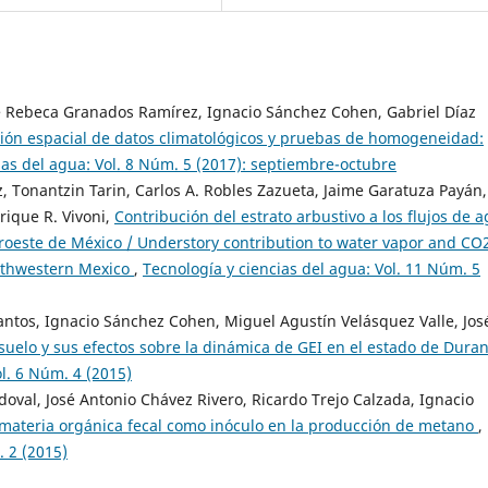
e Rebeca Granados Ramírez, Ignacio Sánchez Cohen, Gabriel Díaz
ción espacial de datos climatológicos y pruebas de homogeneidad:
ias del agua: Vol. 8 Núm. 5 (2017): septiembre-octubre
, Tonantzin Tarin, Carlos A. Robles Zazueta, Jaime Garatuza Payán,
nrique R. Vivoni,
Contribución del estrato arbustivo a los flujos de 
roeste de México / Understory contribution to water vapor and CO
orthwestern Mexico
,
Tecnología y ciencias del agua: Vol. 11 Núm. 5
tos, Ignacio Sánchez Cohen, Miguel Agustín Velásquez Valle, Jos
uelo y sus efectos sobre la dinámica de GEI en el estado de Dura
ol. 6 Núm. 4 (2015)
doval, José Antonio Chávez Rivero, Ricardo Trejo Calzada, Ignacio
 materia orgánica fecal como inóculo en la producción de metano
,
. 2 (2015)