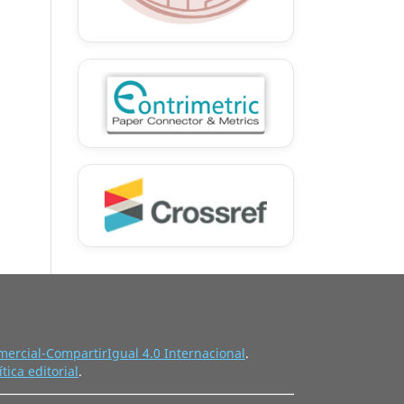
ercial-CompartirIgual 4.0 Internacional
.
ítica editorial
.