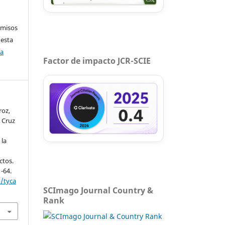
rmisos
 esta
ca
Factor de impacto JCR-SCIE
roz,
, Cruz
 la
ctos.
1-64.
p/tyca
SCImago Journal Country &
Rank