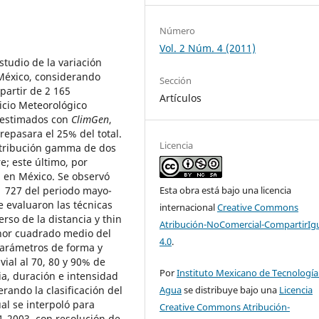
Número
Vol. 2 Núm. 4 (2011)
studio de la variación
 México, considerando
Sección
partir de 2 165
Artículos
icio Meteorológico
n estimados con
ClimGen
,
repasara el 25% del total.
Licencia
stribución gamma de dos
; este último, por
al en México. Se observó
1 727 del periodo mayo-
Esta obra está bajo una licencia
e evaluaron las técnicas
internacional
Creative Commons
erso de la distancia y thin
Atribución-NoComercial-CompartirIg
enor cuadrado medio del
4.0
.
 parámetros de forma y
ial al 70, 80 y 90% de
Por
Instituto Mexicano de Tecnología
ia, duración e intensidad
ando la clasificación del
Agua
se distribuye bajo una
Licencia
ual se interpoló para
Creative Commons Atribución-
1-2003, con resolución de