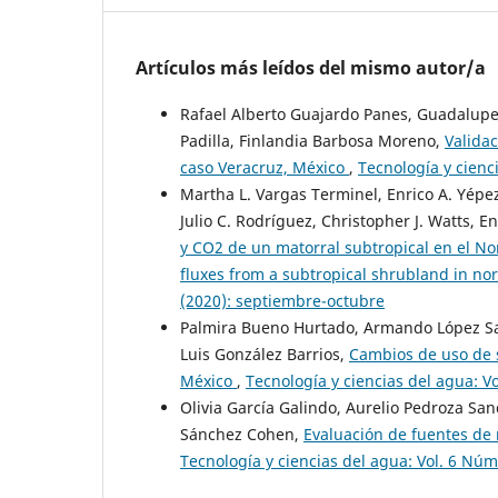
Artículos más leídos del mismo autor/a
Rafael Alberto Guajardo Panes, Guadalup
Padilla, Finlandia Barbosa Moreno,
Valida
caso Veracruz, México
,
Tecnología y cienc
Martha L. Vargas Terminel, Enrico A. Yépez
Julio C. Rodríguez, Christopher J. Watts, E
y CO2 de un matorral subtropical en el No
fluxes from a subtropical shrubland in n
(2020): septiembre-octubre
Palmira Bueno Hurtado, Armando López San
Luis González Barrios,
Cambios de uso de s
México
,
Tecnología y ciencias del agua: V
Olivia García Galindo, Aurelio Pedroza San
Sánchez Cohen,
Evaluación de fuentes de
Tecnología y ciencias del agua: Vol. 6 Núm