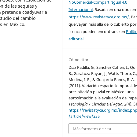
NoComercial-CompartirIgual 4.0
n de las sequías y
Internacional
. Basada en una obra en
ón pretende coadyuvar a
https://www.revistatyca.org.mx/
. Pe
estudio del cambio
es en México.
que vayan más allá de lo cubierto por
licencia pueden encontrarse en
Políti
editorial
Cómo citar
Díaz Padilla, G., Sánchez Cohen, I., Qui
R., Garatuza Payán, J., Watts Thorp, C.
Medina, I. R., & Guajardo Panes, R. A.
(2011). Variación espacio-temporal de
precipitación pluvial en México: una
aproximación a la evaluación de impa
Tecnología Y Ciencias Del Agua
,
2
(4), 5
https://revistatyca.org.mx/index.ph
/article/view/235
Más formatos de cita