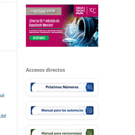
Accesos directos
ual
 del