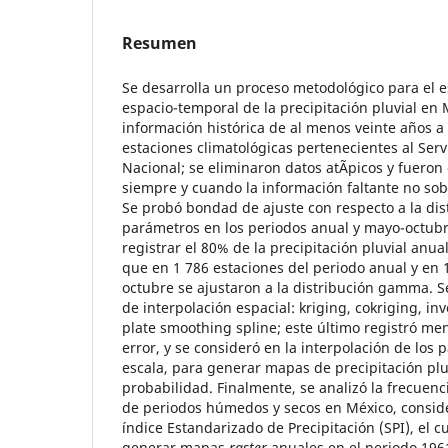
Resumen
Se desarrolla un proceso metodológico para el e
espacio-temporal de la precipitación pluvial en
información histórica de al menos veinte años a 
estaciones climatológicas pertenecientes al Serv
Nacional; se eliminaron datos atÃ­picos y fuero
siempre y cuando la información faltante no sob
Se probó bondad de ajuste con respecto a la di
parámetros en los periodos anual y mayo-octubre
registrar el 80% de la precipitación pluvial anu
que en 1 786 estaciones del periodo anual y en 
octubre se ajustaron a la distribución gamma. S
de interpolación espacial: kriging, cokriging, inv
plate smoothing spline; este último registró m
error, y se consideró en la interpolación de los
escala, para generar mapas de precipitación pluv
probabilidad. Finalmente, se analizó la frecuenc
de periodos húmedos y secos en México, consider
índice Estandarizado de Precipitación (SPI), el c
generar mapas
raster
anuales en el periodo 196