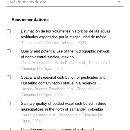
Más formatos de cita
Recommendations
Estimación de los volúmenes históricos de las aguas
residuales exportados por la megaciudad de méxico
al valle del mezquital desde 1985 a 2020
Tecnología Y Ciencias Del Agua, 2023
Quality and potential use of the hydrographic network
of north-central sinaloa, mexico
Gloria Marisol Castañeda-Ruelas et al., Tecnología Y
Ciencias Del Agua, 2023
Spatial and seasonal distribution of pesticides and
clustering contamination status in a reservoir
(northeastern mexico): spatial analysis and
Nazdry Briones-Escobedo et al., Tecnología Y
multivariate approach
Ciencias Del Agua, 2024
Sanitary quality of bottled water distributed in three
municipalities in the north of santander, colombia
Karen Martínez et al., Tecnología Y Ciencias Del
Agua, 2024
Use of environmental isotopes of water and