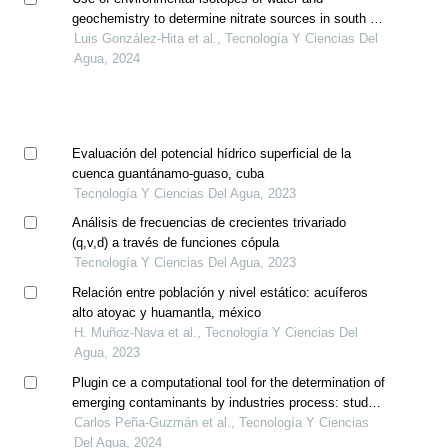
geochemistry to determine nitrate sources in south of
cuernavaca aquifer
Luis González-Hita et al., Tecnología Y Ciencias Del
Agua, 2024
Evaluación del potencial hídrico superficial de la
cuenca guantánamo-guaso, cuba
Tecnología Y Ciencias Del Agua, 2023
Análisis de frecuencias de crecientes trivariado
(q,v,d) a través de funciones cópula
Tecnología Y Ciencias Del Agua, 2023
Relación entre población y nivel estático: acuíferos
alto atoyac y huamantla, méxico
H. Muñoz-Nava et al., Tecnología Y Ciencias Del
Agua, 2023
Plugin ce a computational tool for the determination of
emerging contaminants by industries process: study
case study for the city of bogotá-colombia
Carlos Peña-Guzmán et al., Tecnología Y Ciencias
Del Agua, 2024