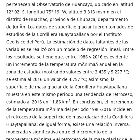
pertenecen al Observatorio de Huancayo, ubicado en latitud
12° 02' S, longitud 75° 19' W, altitud 3 313 msnm en el
distrito de Huachac, provincia de Chupaca, departamento
de JunÃ­n. Los datos de superficie glaciar fueron tomados de
estudios de la Cordillera Huaytapallana por el Instituto
Geofísico del Perú. La estimación de datos faltantes de las
variables se realizó con un modelo de regresión lineal. Entre
los resultados se tiene que, entre 1986 y 2016 es evidente
un incremento de la temperatura mÃ­nimaÂ anual en la
zona de estudio, mostrando valores entre 3.435 y 5.227 °C;
se estima al 2016 un valor de 4.757 °C; asimismo, la
superficie de masa glaciar de la Cordillera Huaytapallana
muestra en este mismo periodo una tendencia de retroceso,
2
estimado al 2016 en 11.86 km
. En conclusión, el incremento
de la temperatura mÃ­nima del periodo 1986-2016 incide en
el retroceso de la superficie de masa glaciar de la Cordillera
Huaytapallana; de igual forma, existe una relación inversa,
moderada y significativa entre el incremento de la
temperatura mÃ­nima y el retroceso de la masa glaciar de la