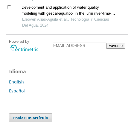
Development and application of water quality
modeling with gescal-aquatool in the lurín river-lima-
peru
Eleoven Arias-Aguila et al., Tecnología Y Ciencias
Del Agua, 2024
Powered by
Favorite
Idioma
English
Español
Enviar un artículo