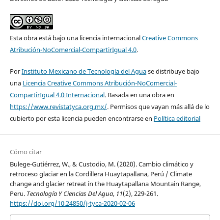
Esta obra está bajo una licencia internacional
Creative Commons
Atribución-NoComercial-CompartirIgual 4.0
.
Por
Instituto Mexicano de Tecnología del Agua
se distribuye bajo
una
Licencia Creative Commons Atribución-NoComercial-
CompartirIgual 4.0 Internacional
. Basada en una obra en
https://www.revistatyca.org.mx/
. Permisos que vayan más allá de lo
cubierto por esta licencia pueden encontrarse en
Política editorial
Cómo citar
Bulege-Gutiérrez, W., & Custodio, M. (2020). Cambio climático y
retroceso glaciar en la Cordillera Huaytapallana, Perú / Climate
change and glacier retreat in the Huaytapallana Mountain Range,
Peru.
Tecnología Y Ciencias Del Agua
,
11
(2), 229-261.
https://doi.org/10.24850/j-tyca-2020-02-06