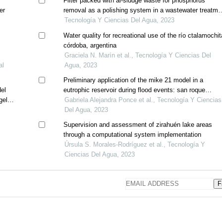
f
Filter packed with al-sludge waste for phosphorus
er
removal as a polishing system in a wastewater treatme
plant
Tecnología Y Ciencias Del Agua, 2023
Water quality for recreational use of the río ctalamochit
córdoba, argentina
Graciela N. Marín et al., Tecnología Y Ciencias Del
al
Agua, 2023
Preliminary application of the mike 21 model in a
del
eutrophic reservoir during flood events: san roque
gel
reservoir case, argentina
Gabriela Alejandra Ponce et al., Tecnología Y Ciencias
Del Agua, 2023
Supervision and assessment of zirahuén lake areas
through a computational system implementation
Úrsula S. Morales-Rodríguez et al., Tecnología Y
Ciencias Del Agua, 2023
F