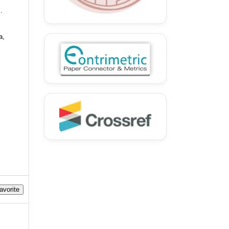
nt
a,
avorite