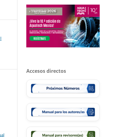
l
Accesos directos
ual