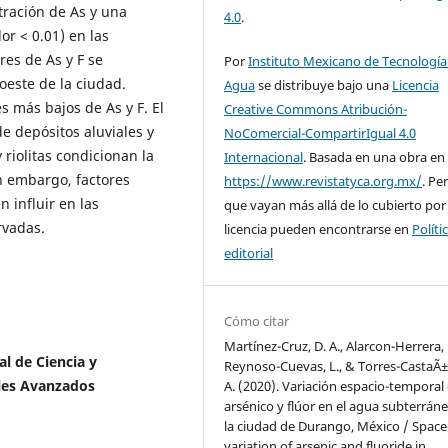
ración de As y una
4.0
.
lor < 0.01) en las
es de As y F se
Por
Instituto Mexicano de Tecnología
oeste de la ciudad.
Agua
se distribuye bajo una
Licencia
s más bajos de As y F. El
Creative Commons Atribución-
de depósitos aluviales y
NoComercial-CompartirIgual 4.0
riolitas condicionan la
Internacional
. Basada en una obra en
in embargo, factores
https://www.revistatyca.org.mx/
. Pe
 influir en las
que vayan más allá de lo cubierto por
rvadas.
licencia pueden encontrarse en
Políti
editorial
Cómo citar
Martínez-Cruz, D. A., Alarcon-Herrera, 
l de Ciencia y
Reynoso-Cuevas, L., & Torres-CastaÃ±
ales Avanzados
A. (2020). Variación espacio-temporal
arsénico y flúor en el agua subterrán
la ciudad de Durango, México / Space
variation of arsenic and fluoride in