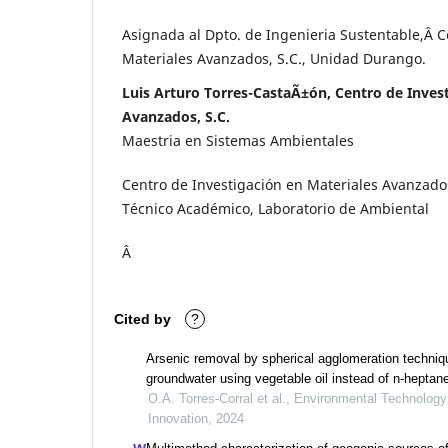
Asignada al Dpto. de Ingenieria Sustentable,Â C
Materiales Avanzados, S.C., Unidad Durango.
Luis Arturo Torres-CastaÃ±ón, Centro de Inves
Avanzados, S.C.
Maestria en Sistemas Ambientales
Centro de Investigación en Materiales Avanzado
Técnico Académico, Laboratorio de Ambiental
Â
Cited by
?
Arsenic removal by spherical agglomeration techniq
groundwater using vegetable oil instead of n-heptan
O.A. Torres-Corral et al., Environmental Technolog
Innovation, 2024