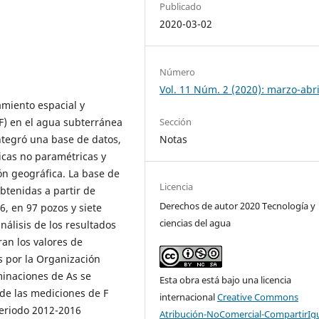
Publicado
2020-03-02
Número
Vol. 11 Núm. 2 (2020): marzo-abri
amiento espacial y
Sección
(F) en el agua subterránea
Notas
integró una base de datos,
icas no paramétricas y
ón geográfica. La base de
Licencia
btenidas a partir de
Derechos de autor 2020 Tecnología y
, en 97 pozos y siete
ciencias del agua
álisis de los resultados
an los valores de
 por la Organización
minaciones de As se
Esta obra está bajo una licencia
 de las mediciones de F
internacional
Creative Commons
 periodo 2012-2016
Atribución-NoComercial-CompartirIg