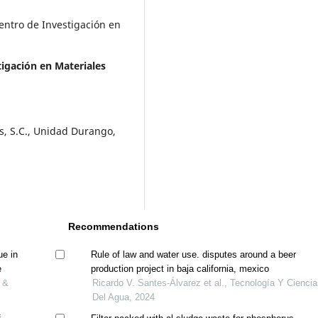
entro de Investigación en
tigación en Materiales
s, S.C., Unidad Durango,
Recommendations
ue in
Rule of law and water use. disputes around a beer
e
production project in baja california, mexico
y &
Ricardo V. Santes-Álvarez et al., Tecnología Y Cienci
Del Agua, 2024