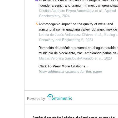
Multimethod characterization of geogenic sources o
fluoride, arsenic, and uranium in mexican groundwat
Cristian Abraham Rivera Armendariz et al., Applied
Geochemistry, 2024
Anthropogenic impact on the quality of water and
agricultural soil in guadiana valley, durango, mexico
Leticia de Jesús Velázquez-Chávez et al., Ecologic
Chemistry and Engineering S, 2023
Remoción de arsénico presente en el agua potable 
municipio de ojocaliente, zac. empleando perlas de 
de quitosano
Martha Verónica Sandoval-Alvarado et al., 2020
Click To View More Citations...
View additional citations for this paper
Powered by