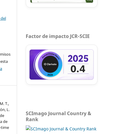
 del
Factor de impacto JCR-SCIE
rmisos
 esta
ca
M. T.,
ón, L.
SCImago Journal Country &
 de
Rank
ea de
-time