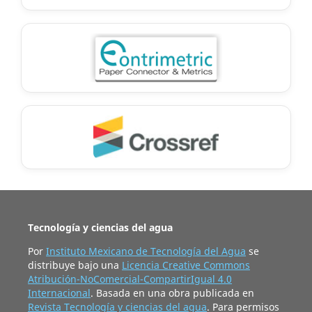
Tecnología y ciencias del agua
Por
Instituto Mexicano de Tecnología del Agua
se
distribuye bajo una
Licencia Creative Commons
Atribución-NoComercial-CompartirIgual 4.0
Internacional
. Basada en una obra publicada en
Revista Tecnología y ciencias del agua
. Para permisos