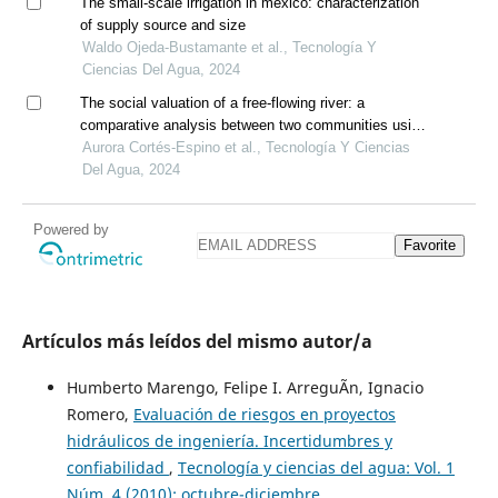
The small-scale irrigation in méxico: characterization
of supply source and size
Waldo Ojeda-Bustamante et al., Tecnología Y
Ciencias Del Agua, 2024
The social valuation of a free-flowing river: a
comparative analysis between two communities using
semantic networks
Aurora Cortés-Espino et al., Tecnología Y Ciencias
Del Agua, 2024
Powered by
Favorite
Artículos más leídos del mismo autor/a
Humberto Marengo, Felipe I. ArreguÃ­n, Ignacio
Romero,
Evaluación de riesgos en proyectos
hidráulicos de ingeniería. Incertidumbres y
confiabilidad
,
Tecnología y ciencias del agua: Vol. 1
Núm. 4 (2010): octubre-diciembre