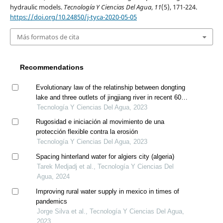
hydraulic models.
Tecnología Y Ciencias Del Agua
,
11
(5), 171-224.
https://doi.org/10.24850/j-tyca-2020-05-05
Más formatos de cita
Recommendations
Evolutionary law of the relatinship between dongting
lake and three outlets of jingjiang river in recent 60
years
Tecnología Y Ciencias Del Agua, 2023
Rugosidad e iniciación al movimiento de una
protección flexible contra la erosión
Tecnología Y Ciencias Del Agua, 2023
Spacing hinterland water for algiers city (algeria)
Tarek Medjadj et al., Tecnología Y Ciencias Del
Agua, 2024
Improving rural water supply in mexico in times of
pandemics
Jorge Silva et al., Tecnología Y Ciencias Del Agua,
2023