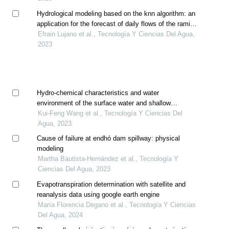
Hydrological modeling based on the knn algorithm: an
application for the forecast of daily flows of the ramis
river, peru
Efrain Lujano et al., Tecnología Y Ciencias Del Agua,
2023
Hydro-chemical characteristics and water
environment of the surface water and shallow
groundwater in the north of yellow river delta, china
Kui-Feng Wang et al., Tecnología Y Ciencias Del
Agua, 2023
Cause of failure at endhó dam spillway: physical
modeling
Martha Bautista-Hernández et al., Tecnología Y
Ciencias Del Agua, 2023
Evapotranspiration determination with satellite and
reanalysis data using google earth engine
María Florencia Degano et al., Tecnología Y Ciencias
Del Agua, 2024