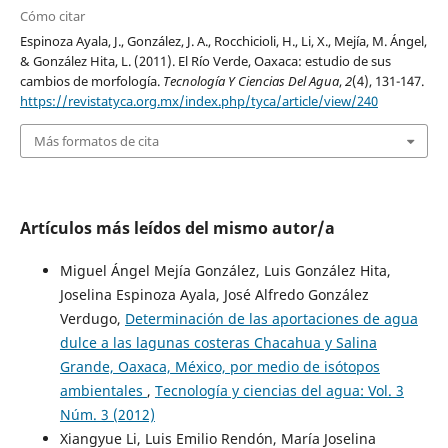
Cómo citar
Espinoza Ayala, J., González, J. A., Rocchicioli, H., Li, X., Mejía, M. Ángel,
& González Hita, L. (2011). El Río Verde, Oaxaca: estudio de sus
cambios de morfología.
Tecnología Y Ciencias Del Agua
,
2
(4), 131-147.
https://revistatyca.org.mx/index.php/tyca/article/view/240
Más formatos de cita
Artículos más leídos del mismo autor/a
Miguel Ángel Mejía González, Luis González Hita,
Joselina Espinoza Ayala, José Alfredo González
Verdugo,
Determinación de las aportaciones de agua
dulce a las lagunas costeras Chacahua y Salina
Grande, Oaxaca, México, por medio de isótopos
ambientales
,
Tecnología y ciencias del agua: Vol. 3
Núm. 3 (2012)
Xiangyue Li, Luis Emilio Rendón, María Joselina