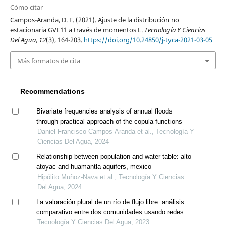
Cómo citar
Campos-Aranda, D. F. (2021). Ajuste de la distribución no
estacionaria GVE11 a través de momentos L.
Tecnología Y Ciencias
Del Agua
,
12
(3), 164-203.
https://doi.org/10.24850/j-tyca-2021-03-05
Más formatos de cita
Recommendations
Bivariate frequencies analysis of annual floods
through practical approach of the copula functions
Daniel Francisco Campos-Aranda et al., Tecnología Y
Ciencias Del Agua, 2024
Relationship between population and water table: alto
atoyac and huamantla aquifers, mexico
Hipólito Muñoz-Nava et al., Tecnología Y Ciencias
Del Agua, 2024
La valoración plural de un río de flujo libre: análisis
comparativo entre dos comunidades usando redes
semánticas
Tecnología Y Ciencias Del Agua, 2023