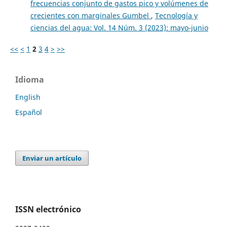
frecuencias conjunto de gastos pico y volúmenes de
crecientes con marginales Gumbel
,
Tecnología y
ciencias del agua: Vol. 14 Núm. 3 (2023): mayo-junio
<<
<
1
2
3
4
>
>>
Idioma
English
Español
Enviar un artículo
ISSN electrónico