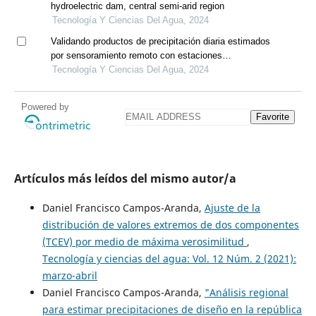
hydroelectric dam, central semi-arid region
Tecnología Y Ciencias Del Agua, 2024
Validando productos de precipitación diaria estimados
por sensoramiento remoto con estaciones
pluviométricas en la cuenca vilcanota, perú
Tecnología Y Ciencias Del Agua, 2024
Powered by
Favorite
Artículos más leídos del mismo autor/a
Daniel Francisco Campos-Aranda,
Ajuste de la
distribución de valores extremos de dos componentes
(TCEV) por medio de máxima verosimilitud
,
Tecnología y ciencias del agua: Vol. 12 Núm. 2 (2021):
marzo-abril
Daniel Francisco Campos-Aranda,
"Análisis regional
para estimar precipitaciones de diseño en la república