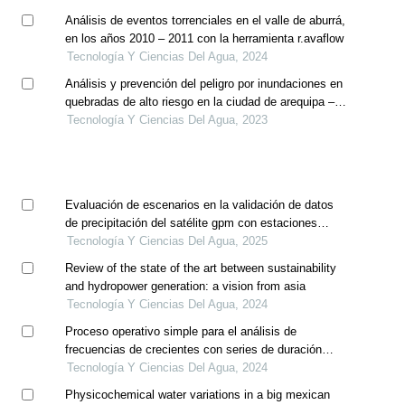
Análisis de eventos torrenciales en el valle de aburrá,
en los años 2010 – 2011 con la herramienta r.avaflow
Tecnología Y Ciencias Del Agua, 2024
Análisis y prevención del peligro por inundaciones en
quebradas de alto riesgo en la ciudad de arequipa –
perú
Tecnología Y Ciencias Del Agua, 2023
Evaluación de escenarios en la validación de datos
de precipitación del satélite gpm con estaciones
meteorológicas para uso en emergencias ambientales
Tecnología Y Ciencias Del Agua, 2025
Review of the state of the art between sustainability
and hydropower generation: a vision from asia
Tecnología Y Ciencias Del Agua, 2024
Proceso operativo simple para el análisis de
frecuencias de crecientes con series de duración
parcial
Tecnología Y Ciencias Del Agua, 2024
Physicochemical water variations in a big mexican