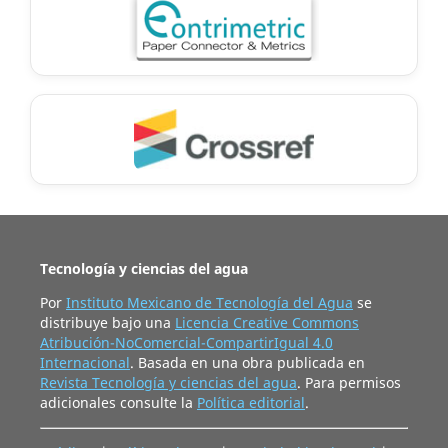
Tecnología y ciencias del agua
Por
Instituto Mexicano de Tecnología del Agua
se
distribuye bajo una
Licencia Creative Commons
Atribución-NoComercial-CompartirIgual 4.0
Internacional
. Basada en una obra publicada en
Revista Tecnología y ciencias del agua
. Para permisos
adicionales consulte la
Política editorial
.