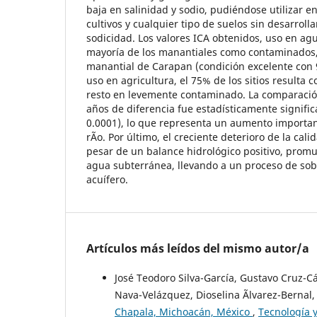
baja en salinidad y sodio, pudiéndose utilizar e
cultivos y cualquier tipo de suelos sin desarrolla
sodicidad. Los valores ICA obtenidos, uso en agu
mayoría de los manantiales como contaminados,
manantial de Carapan (condición excelente con 9
uso en agricultura, el 75% de los sitios resulta
resto en levemente contaminado. La comparación
años de diferencia fue estadísticamente significa
0.0001), lo que representa un aumento important
rÃ­o. Por último, el creciente deterioro de la cali
pesar de un balance hidrológico positivo, promu
agua subterránea, llevando a un proceso de sob
acuífero.
Artículos más leídos del mismo autor/a
José Teodoro Silva-García, Gustavo Cruz-C
Nava-Velázquez, Dioselina Ãlvarez-Bernal
Chapala, Michoacán, México
,
Tecnología y