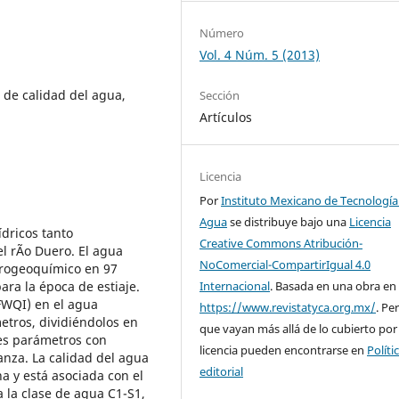
Número
Vol. 4 Núm. 5 (2013)
 de calidad del agua,
Sección
Artículos
Licencia
Por
Instituto Mexicano de Tecnología
Agua
se distribuye bajo una
Licencia
ídricos tanto
Creative Commons Atribución-
l rÃ­o Duero. El agua
NoComercial-CompartirIgual 4.0
drogeoquímico en 97
ra la época de estiaje.
Internacional
. Basada en una obra en
SFWQI) en el agua
https://www.revistatyca.org.mx/
. Pe
metros, dividiéndolos en
que vayan más allá de lo cubierto por
es parámetros con
licencia pueden encontrarse en
Políti
anza. La calidad del agua
editorial
a y está asociada con el
 la clase de agua C1-S1,