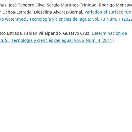
as, José Teodoro Silva, Sergio Martínez-Trinidad, Rodrigo Moncay
r Ochoa-Estrada, Dioselina Ãlvarez-Bernal,
Variation of surface run
uero watershed
,
Tecnología y ciencias del agua: Vol. 13 Núm. 1 (2022
sco Estrada, Fabián Villalpando, Gustavo Cruz,
Determinación de
n SIG
,
Tecnología y ciencias del agua: Vol. 2 Núm. 4 (2011)