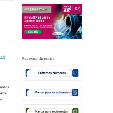
 del
Accesos directos
rmisos
 esta
ca