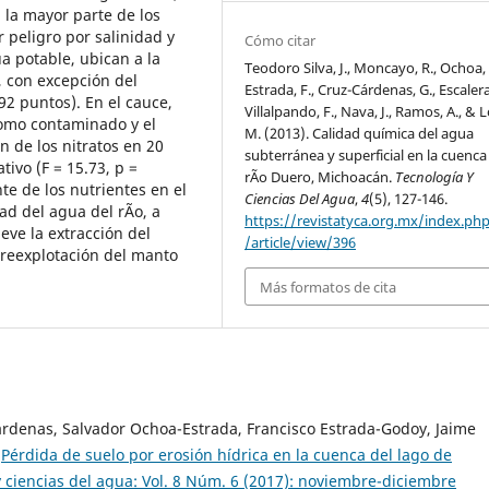
n la mayor parte de los
r peligro por salinidad y
Cómo citar
a potable, ubican a la
Teodoro Silva, J., Moncayo, R., Ochoa, 
 con excepción del
Estrada, F., Cruz-Cárdenas, G., Escalera
2 puntos). En el cauce,
Villalpando, F., Nava, J., Ramos, A., & 
 como contaminado y el
M. (2013). Calidad química del agua
 de los nitratos en 20
subterránea y superficial en la cuenca
tivo (F = 15.73, p =
rÃ­o Duero, Michoacán.
Tecnología Y
e de los nutrientes en el
Ciencias Del Agua
,
4
(5), 127-146.
dad del agua del rÃ­o, a
https://revistatyca.org.mx/index.ph
eve la extracción del
/article/view/396
reexplotación del manto
Más formatos de cita
árdenas, Salvador Ochoa-Estrada, Francisco Estrada-Godoy, Jaime
,
Pérdida de suelo por erosión hídrica en la cuenca del lago de
 ciencias del agua: Vol. 8 Núm. 6 (2017): noviembre-diciembre