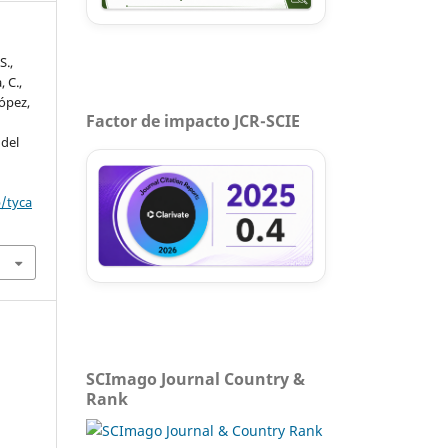
S.,
, C.,
López,
Factor de impacto JCR-SCIE
 del
p/tyca
SCImago Journal Country &
Rank