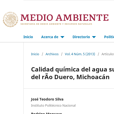
Inicio
Acerca de
Directorio
Polít
Inicio
/
Archivos
/
Vol. 4 Núm. 5 (2013)
/
Artículo
Calidad química del agua s
del rÃ­o Duero, Michoacán
José Teodoro Silva
Instituto Politécnico Nacional
Rodrigo Moncayo