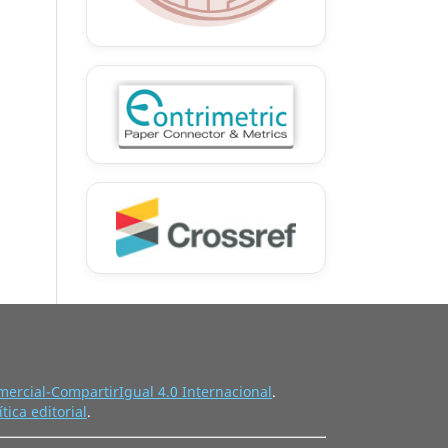
ercial-CompartirIgual 4.0 Internacional
.
ítica editorial
.