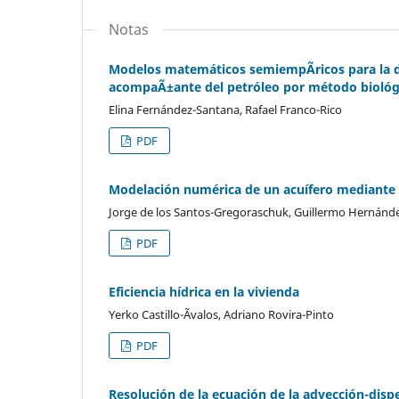
Notas
Modelos matemáticos semiempÃ­ricos para la de
acompaÃ±ante del petróleo por método biológ
Elina Fernández-Santana, Rafael Franco-Rico
PDF
Modelación numérica de un acuífero mediante
Jorge de los Santos-Gregoraschuk, Guillermo Hernánde
PDF
Eficiencia hídrica en la vivienda
Yerko Castillo-Ãvalos, Adriano Rovira-Pinto
PDF
Resolución de la ecuación de la advección-dis