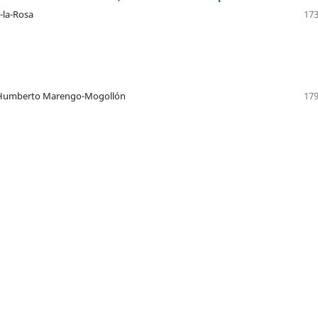
-la-Rosa
173
ez, Humberto Marengo-Mogollón
179