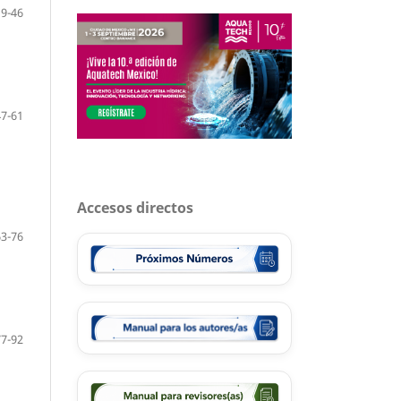
19-46
47-61
Accesos directos
63-76
77-92