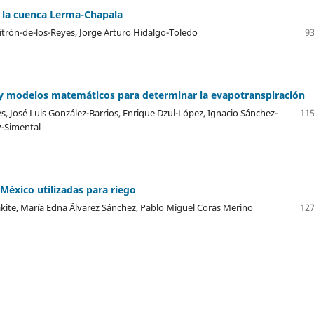
n la cuenca Lerma-Chapala
üitrón-de-los-Reyes, Jorge Arturo Hidalgo-Toledo
93
 y modelos matemáticos para determinar la evapotranspiración
 José Luis González-Barrios, Enrique Dzul-López, Ignacio Sánchez-
115
-Simental
México utilizadas para riego
kite, María Edna Ãlvarez Sánchez, Pablo Miguel Coras Merino
127