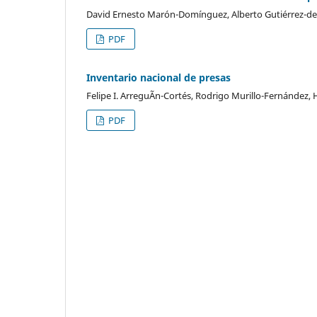
David Ernesto Marón-Domínguez, Alberto Gutiérrez-de
PDF
Inventario nacional de presas
Felipe I. ArreguÃ­n-Cortés, Rodrigo Murillo-Fernánd
PDF