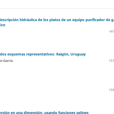
scripción hidráulica de los platos de un equipo purificador de g
ico
141
 dos esquemas representativos: Raigón, Uruguay
z-García
151
159
persión en una dimensión, usando funciones splines