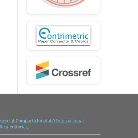
ercial-CompartirIgual 4.0 Internacional
.
ítica editorial
.