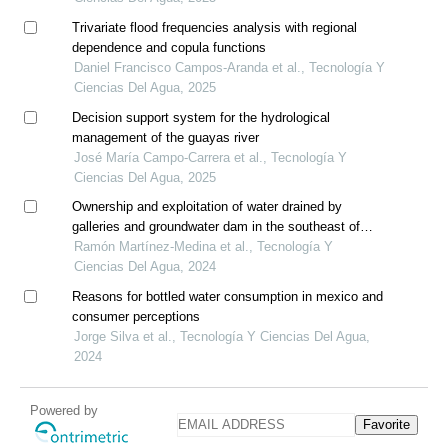
Trivariate flood frequencies analysis with regional
dependence and copula functions
Daniel Francisco Campos-Aranda et al., Tecnología Y
Ciencias Del Agua, 2025
Decision support system for the hydrological
management of the guayas river
José María Campo-Carrera et al., Tecnología Y
Ciencias Del Agua, 2025
Ownership and exploitation of water drained by
galleries and groundwater dam in the southeast of
spain
Ramón Martínez-Medina et al., Tecnología Y
Ciencias Del Agua, 2024
Reasons for bottled water consumption in mexico and
consumer perceptions
Jorge Silva et al., Tecnología Y Ciencias Del Agua,
2024
Powered by
Favorite