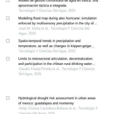
Modelo de gestión comunitaria de agua en toluca: una
aproximación táctica e integrada
Tecnología Y Ciencias Del Agua, 2024
Modelling flood map during alex hurricane: simulation
enforced by multisensory precipitation in the city of
monterrey, mexico
Juan M. Stella et al., Tecnología Y Ciencias Del
Agua, 2024
Spatio-temporal trends in precipitation and
temperature, as well as changes in köppen-geiger
climate classes in the sila river sub-basin, mexico
Tecnología Y Ciencias Del Agua, 2023
(1956-2015)
Limits to intersectoral articulation, decentralization
and participation in the chilean rural drinking water
policy
Claudio Pareja-Pineda et al., Tecnología Y Ciencias
Del Agua, 2025
Hydrological drought risk assessment in urban areas
of mexico: guadalajara and monterrey
Heidy Viviana Castellano-Bahena et al., Tecnología Y
Ciencias Del Agua, 2025