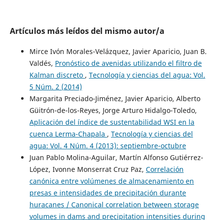
Artículos más leídos del mismo autor/a
Mirce Ivón Morales-Velázquez, Javier Aparicio, Juan B.
Valdés,
Pronóstico de avenidas utilizando el filtro de
Kalman discreto
,
Tecnología y ciencias del agua: Vol.
5 Núm. 2 (2014)
Margarita Preciado-Jiménez, Javier Aparicio, Alberto
Güitrón-de-los-Reyes, Jorge Arturo Hidalgo-Toledo,
Aplicación del índice de sustentabilidad WSI en la
cuenca Lerma-Chapala
,
Tecnología y ciencias del
agua: Vol. 4 Núm. 4 (2013): septiembre-octubre
Juan Pablo Molina-Aguilar, Martín Alfonso Gutiérrez-
López, Ivonne Monserrat Cruz Paz,
Correlación
canónica entre volúmenes de almacenamiento en
presas e intensidades de precipitación durante
huracanes / Canonical correlation between storage
volumes in dams and precipitation intensities during