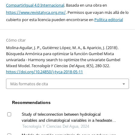
CompartirIgual 4.0 Internacional
. Basada en una obra en
https://www.revistatyca.org.mx/
. Permisos que vayan más allá de lo
cubierto por esta licencia pueden encontrarse en
Política editorial
Cómo citar
Molina-Aguilar, J. P., Gutiérrez López, M. A., & Aparicio, J. (2018).
Búsqueda Armónica para optimizar la función Gumbel Mixta
univariada - Harmony search to optimize the univariate Gumbel
Mixed Model.
Tecnología Y Ciencias Del Agua
,
9
(5), 280-322.
https://doi.org/10.24850/j-tyca-2018-05-11
Más formatos de cita
Recommendations
Study of teleconnection between hydrological
variables and climatological variables in a headwater
basin of the maipo river for forecast model application
Tecnología Y Ciencias Del Agua, 2024