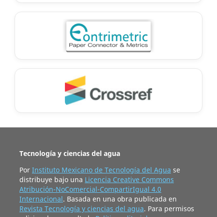
Tecnología y ciencias del agua
Por
Instituto Mexicano de Tecnología del Agua
se
distribuye bajo una
Licencia Creative Commons
Atribución-NoComercial-CompartirIgual 4.0
Internacional
. Basada en una obra publicada en
Revista Tecnología y ciencias del agua
. Para permisos