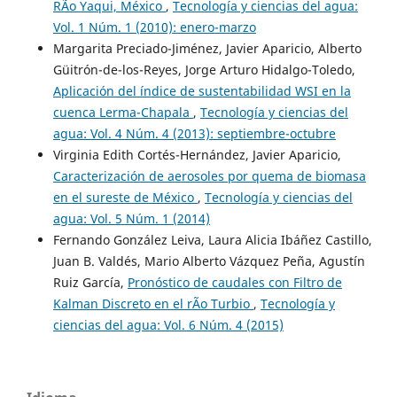
RÃ­o Yaqui, México
,
Tecnología y ciencias del agua:
Vol. 1 Núm. 1 (2010): enero-marzo
Margarita Preciado-Jiménez, Javier Aparicio, Alberto
Güitrón-de-los-Reyes, Jorge Arturo Hidalgo-Toledo,
Aplicación del índice de sustentabilidad WSI en la
cuenca Lerma-Chapala
,
Tecnología y ciencias del
agua: Vol. 4 Núm. 4 (2013): septiembre-octubre
Virginia Edith Cortés-Hernández, Javier Aparicio,
Caracterización de aerosoles por quema de biomasa
en el sureste de México
,
Tecnología y ciencias del
agua: Vol. 5 Núm. 1 (2014)
Fernando González Leiva, Laura Alicia Ibáñez Castillo,
Juan B. Valdés, Mario Alberto Vázquez Peña, Agustín
Ruiz García,
Pronóstico de caudales con Filtro de
Kalman Discreto en el rÃ­o Turbio
,
Tecnología y
ciencias del agua: Vol. 6 Núm. 4 (2015)