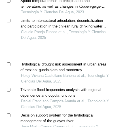
Spatio-temporal trends in precipitation and
temperature, as well as changes in köppen-geiger
climate classes in the sila river sub-basin, mexico
Tecnología Y Ciencias Del Agua, 2023
(1956-2015)
Limits to intersectoral articulation, decentralization
and participation in the chilean rural drinking water
policy
Claudio Pareja-Pineda et al., Tecnología Y Ciencias
Del Agua, 2025
Hydrological drought risk assessment in urban areas
of mexico: guadalajara and monterrey
Heidy Viviana Castellano-Bahena et al., Tecnología Y
Ciencias Del Agua, 2025
Trivariate flood frequencies analysis with regional
dependence and copula functions
Daniel Francisco Campos-Aranda et al., Tecnología Y
Ciencias Del Agua, 2025
Decision support system for the hydrological
management of the guayas river
José María Campo-Carrera et al., Tecnología Y