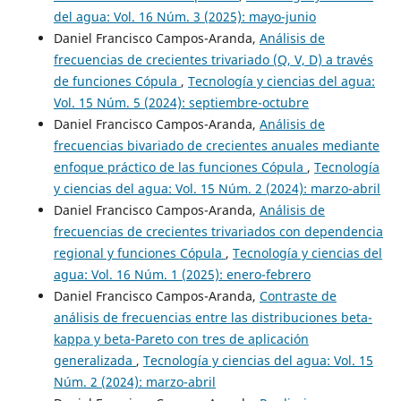
del agua: Vol. 16 Núm. 3 (2025): mayo-junio
Daniel Francisco Campos-Aranda,
Análisis de
frecuencias de crecientes trivariado (Q, V, D) a través
de funciones Cópula
,
Tecnología y ciencias del agua:
Vol. 15 Núm. 5 (2024): septiembre-octubre
Daniel Francisco Campos-Aranda,
Análisis de
frecuencias bivariado de crecientes anuales mediante
enfoque práctico de las funciones Cópula
,
Tecnología
y ciencias del agua: Vol. 15 Núm. 2 (2024): marzo-abril
Daniel Francisco Campos-Aranda,
Análisis de
frecuencias de crecientes trivariados con dependencia
regional y funciones Cópula
,
Tecnología y ciencias del
agua: Vol. 16 Núm. 1 (2025): enero-febrero
Daniel Francisco Campos-Aranda,
Contraste de
análisis de frecuencias entre las distribuciones beta-
kappa y beta-Pareto con tres de aplicación
generalizada
,
Tecnología y ciencias del agua: Vol. 15
Núm. 2 (2024): marzo-abril