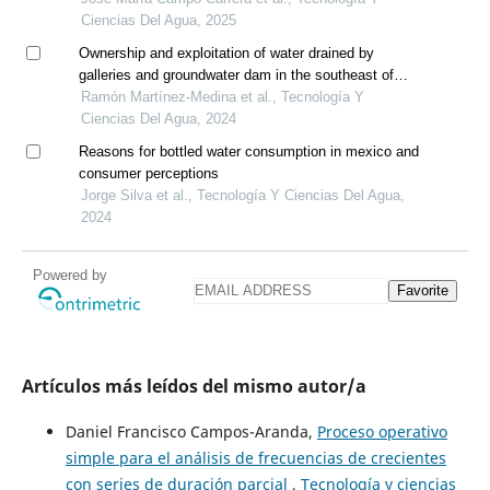
Ciencias Del Agua, 2025
Ownership and exploitation of water drained by
galleries and groundwater dam in the southeast of
spain
Ramón Martínez-Medina et al., Tecnología Y
Ciencias Del Agua, 2024
Reasons for bottled water consumption in mexico and
consumer perceptions
Jorge Silva et al., Tecnología Y Ciencias Del Agua,
2024
Powered by
Favorite
Artículos más leídos del mismo autor/a
Daniel Francisco Campos-Aranda,
Proceso operativo
simple para el análisis de frecuencias de crecientes
con series de duración parcial
,
Tecnología y ciencias