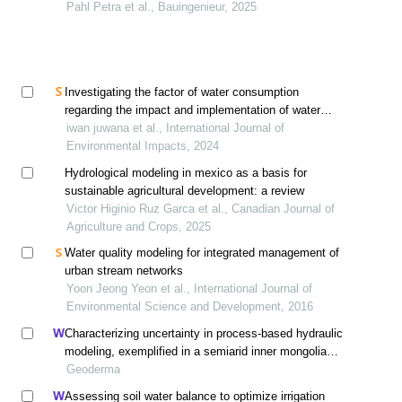
Pahl Petra et al., Bauingenieur, 2025
Investigating the factor of water consumption
regarding the impact and implementation of water
governance in urban areas
iwan juwana et al., International Journal of
Environmental Impacts, 2024
Hydrological modeling in mexico as a basis for
sustainable agricultural development: a review
Victor Higinio Ruz Garca et al., Canadian Journal of
Agriculture and Crops, 2025
Water quality modeling for integrated management of
urban stream networks
Yoon Jeong Yeon et al., International Journal of
Environmental Science and Development, 2016
Characterizing uncertainty in process-based hydraulic
modeling, exemplified in a semiarid inner mongolia
steppe
Geoderma
Assessing soil water balance to optimize irrigation