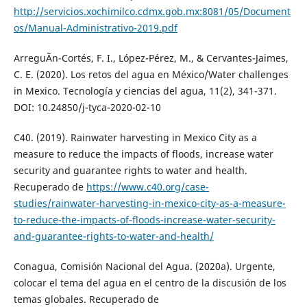
http://servicios.xochimilco.cdmx.gob.mx:8081/05/Document
os/Manual-Administrativo-2019.pdf
ArreguÃ­n-Cortés, F. I., López-Pérez, M., & Cervantes-Jaimes,
C. E. (2020). Los retos del agua en México/Water challenges
in Mexico. Tecnología y ciencias del agua, 11(2), 341-371.
DOI: 10.24850/j-tyca-2020-02-10
C40. (2019). Rainwater harvesting in Mexico City as a
measure to reduce the impacts of floods, increase water
security and guarantee rights to water and health.
Recuperado de
https://www.c40.org/case-
studies/rainwater-harvesting-in-mexico-city-as-a-measure-
to-reduce-the-impacts-of-floods-increase-water-security-
and-guarantee-rights-to-water-and-health/
Conagua, Comisión Nacional del Agua. (2020a). Urgente,
colocar el tema del agua en el centro de la discusión de los
temas globales. Recuperado de