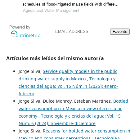
schedules of flood-irrigated maize fields with different
cultivation histories in the arid region
Agricultural Water Management
Powered by
Favorite
Artículos más leídos del mismo autor/a
Jorge Silva,
Service quality models in the public
drinking water supply in Mexico
,
Tecnología y
ciencias del agua: Vol. 16 Núm. 1 (2025): enero-
febrero
Jorge Silva, Dulce Monroy, Esteban Martínez,
Bottled
water consumption in Mexico in view of a circular
economy
,
Tecnología y ciencias del agua: Vol. 15
Núm. 6 (2024): noviembre-diciembre
Jorge Silva,
Reasons for bottled water consumption in
Mexico and consumer perceptions
,
Tecnología y