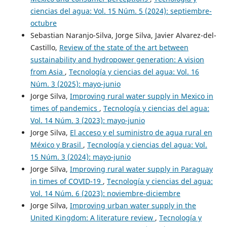
ciencias del agua: Vol. 15 Núm. 5 (2024): septiembre-
octubre
Sebastian Naranjo-Silva, Jorge Silva, Javier Alvarez-del-
Castillo,
Review of the state of the art between
sustainability and hydropower generation: A vision
from Asia
,
Tecnología y ciencias del agua: Vol. 16
Núm. 3 (2025): mayo-junio
Jorge Silva,
Improving rural water supply in Mexico in
times of pandemics
,
Tecnología y ciencias del agua:
Vol. 14 Núm. 3 (2023): mayo-junio
Jorge Silva,
El acceso y el suministro de agua rural en
México y Brasil
,
Tecnología y ciencias del agua: Vol.
15 Núm. 3 (2024): mayo-junio
Jorge Silva,
Improving rural water supply in Paraguay
in times of COVID-19
,
Tecnología y ciencias del agua:
Vol. 14 Núm. 6 (2023): noviembre-diciembre
Jorge Silva,
Improving urban water supply in the
United Kingdom: A literature review
,
Tecnología y