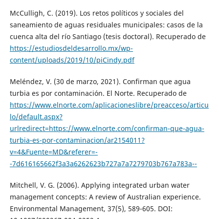
McCulligh, C. (2019). Los retos políticos y sociales del
saneamiento de aguas residuales municipales: casos de la
cuenca alta del rí­o Santiago (tesis doctoral). Recuperado de
https://estudiosdeldesarrollo.mx/wp-
content/uploads/2019/10/piCindy.pdf
Meléndez, V. (30 de marzo, 2021). Confirman que agua
turbia es por contaminación. El Norte. Recuperado de
https://www.elnorte.com/aplicacioneslibre/preacceso/articu
lo/default.aspx?
urlredirect=https://www.elnorte.com/confirman-que-agua-
turbia-es-por-contaminacion/ar2154011?
v=4&Fuente=MD&referer=-
-7d616165662f3a3a6262623b727a7a7279703b767a783a--
Mitchell, V. G. (2006). Applying integrated urban water
management concepts: A review of Australian experience.
Environmental Management, 37(5), 589-605. DOI: