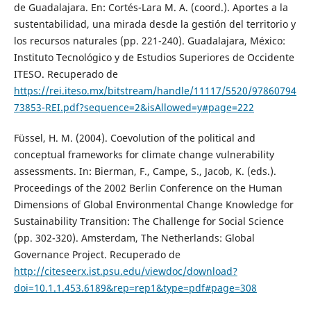
de Guadalajara. En: Cortés-Lara M. A. (coord.). Aportes a la
sustentabilidad, una mirada desde la gestión del territorio y
los recursos naturales (pp. 221-240). Guadalajara, México:
Instituto Tecnológico y de Estudios Superiores de Occidente
ITESO. Recuperado de
https://rei.iteso.mx/bitstream/handle/11117/5520/97860794
73853-REI.pdf?sequence=2&isAllowed=y#page=222
Füssel, H. M. (2004). Coevolution of the political and
conceptual frameworks for climate change vulnerability
assessments. In: Bierman, F., Campe, S., Jacob, K. (eds.).
Proceedings of the 2002 Berlin Conference on the Human
Dimensions of Global Environmental Change Knowledge for
Sustainability Transition: The Challenge for Social Science
(pp. 302-320). Amsterdam, The Netherlands: Global
Governance Project. Recuperado de
http://citeseerx.ist.psu.edu/viewdoc/download?
doi=10.1.1.453.6189&rep=rep1&type=pdf#page=308