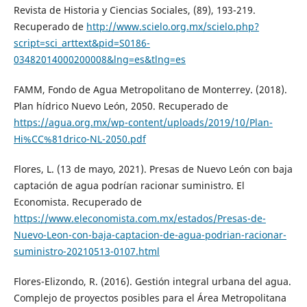
Revista de Historia y Ciencias Sociales, (89), 193-219.
Recuperado de
http://www.scielo.org.mx/scielo.php?
script=sci_arttext&pid=S0186-
03482014000200008&lng=es&tlng=es
FAMM, Fondo de Agua Metropolitano de Monterrey. (2018).
Plan hídrico Nuevo León, 2050. Recuperado de
https://agua.org.mx/wp-content/uploads/2019/10/Plan-
Hi%CC%81drico-NL-2050.pdf
Flores, L. (13 de mayo, 2021). Presas de Nuevo León con baja
captación de agua podrí­an racionar suministro. El
Economista. Recuperado de
https://www.eleconomista.com.mx/estados/Presas-de-
Nuevo-Leon-con-baja-captacion-de-agua-podrian-racionar-
suministro-20210513-0107.html
Flores-Elizondo, R. (2016). Gestión integral urbana del agua.
Complejo de proyectos posibles para el Área Metropolitana