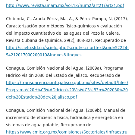
http://www.revista.unam.mx/vol.18/num2/art21/art21.pdf
Chibinda, C., Arada-Pérez, Ma. A., & Pérez-Pompa, N. (2017).
Caracterización por métodos físico-químicos y evaluación
del impacto cuantitativo de las aguas del Pozo la Calera.
Revista Cubana de Química, 29(2), 303-321. Recuperado de
http://scielo.sld.cu/scielo.php?script=sci_arttext&pid=S2224-
54212017000200010&lng=es&tlng=es
Conagua, Comisión Nacional del Agua. (2009a). Programa
Hídrico Visión 2030 del Estado de Jalisco. Recuperado de
https://transparencia.info.jalisco.gob.mx/sites/default/files/
Programa%20H%C3%ADdrico%20Visi%C3%B3n%202030%20
del%20Estado%20de%20Jalisco.pdf
Conagua, Comisión Nacional del Agua. (2009b). Manual de
incremento de eficiencia física, hidráulica y energética en
sistemas de agua potable. Recuperado de
https://www.cmic.org.mx/comisiones/Sectoriales/infraestru