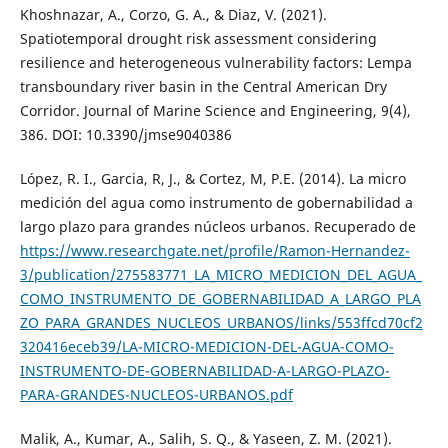
Khoshnazar, A., Corzo, G. A., & Diaz, V. (2021).
Spatiotemporal drought risk assessment considering
resilience and heterogeneous vulnerability factors: Lempa
transboundary river basin in the Central American Dry
Corridor. Journal of Marine Science and Engineering, 9(4),
386. DOI: 10.3390/jmse9040386
López, R. I., Garcia, R, J., & Cortez, M, P.E. (2014). La micro
medición del agua como instrumento de gobernabilidad a
largo plazo para grandes núcleos urbanos. Recuperado de
https://www.researchgate.net/profile/Ramon-Hernandez-
3/publication/275583771_LA_MICRO_MEDICION_DEL_AGUA_
COMO_INSTRUMENTO_DE_GOBERNABILIDAD_A_LARGO_PLA
ZO_PARA_GRANDES_NUCLEOS_URBANOS/links/553ffcd70cf2
320416eceb39/LA-MICRO-MEDICION-DEL-AGUA-COMO-
INSTRUMENTO-DE-GOBERNABILIDAD-A-LARGO-PLAZO-
PARA-GRANDES-NUCLEOS-URBANOS.pdf
Malik, A., Kumar, A., Salih, S. Q., & Yaseen, Z. M. (2021).