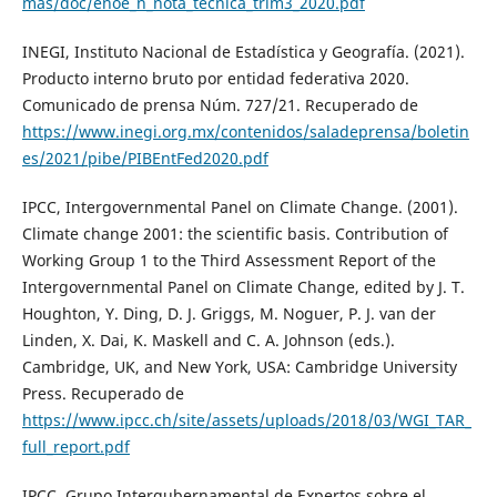
mas/doc/enoe_n_nota_tecnica_trim3_2020.pdf
INEGI, Instituto Nacional de Estadística y Geografía. (2021).
Producto interno bruto por entidad federativa 2020.
Comunicado de prensa Núm. 727/21. Recuperado de
https://www.inegi.org.mx/contenidos/saladeprensa/boletin
es/2021/pibe/PIBEntFed2020.pdf
IPCC, Intergovernmental Panel on Climate Change. (2001).
Climate change 2001: the scientific basis. Contribution of
Working Group 1 to the Third Assessment Report of the
Intergovernmental Panel on Climate Change, edited by J. T.
Houghton, Y. Ding, D. J. Griggs, M. Noguer, P. J. van der
Linden, X. Dai, K. Maskell and C. A. Johnson (eds.).
Cambridge, UK, and New York, USA: Cambridge University
Press. Recuperado de
https://www.ipcc.ch/site/assets/uploads/2018/03/WGI_TAR_
full_report.pdf
IPCC, Grupo Intergubernamental de Expertos sobre el