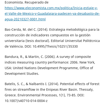
Economista. Recuperado de
https://www.eleconomista.com.mx/politica/Inicia-estiaje-y-
el-Valle-de-Mexico-y-Guadalajara-padecen-ya-desabasto-de-
agua-20210327-0001.html
Bas-Cerda, M. del C. (2014). Estrategia metodológica para la
construcción de indicadores compuestos en la gestión
universitaria (tesis doctoral). Editorial Universitat Politécnica
de València. DOI: 10.4995/Thesis/10251/35330
Bandura, R., & Martin, C. (2006). A survey of composite
indices measuring country performance: 2006. New York,
USA: United Nations Development Programme, Office of
Development Studies.
Batelis, S. C., & Nalbantis I. (2014). Potential effects of forest
fires on streamflow in the Enipeas River Basin. Thessaly,
Greece. Environmental Processes, 1(1), 73-85. DOI:
10.1007/s40710-014-0004-z