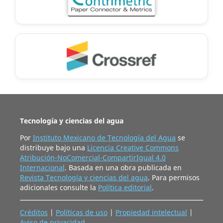
Tecnología y ciencias del agua
Por
Instituto Mexicano de Tecnología del Agua
se
distribuye bajo una
Licencia Creative Commons
Atribución-NoComercial-CompartirIgual 4.0
Internacional
. Basada en una obra publicada en
Revista Tecnología y ciencias del agua
. Para permisos
adicionales consulte la
Política editorial
.
Créditos
|
Políticas de uso
|
Propiedad intelectual
|
Aviso de privacidad