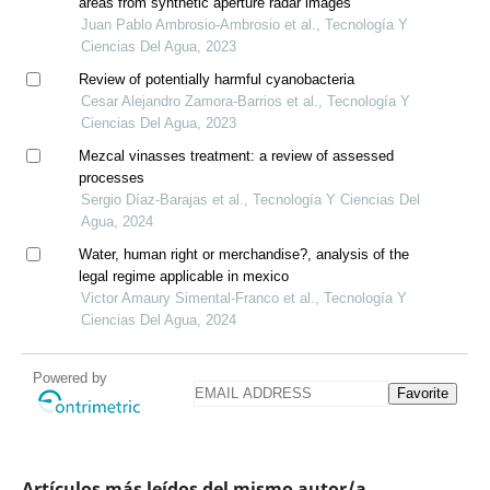
areas from synthetic aperture radar images
Juan Pablo Ambrosio-Ambrosio et al., Tecnología Y
Ciencias Del Agua, 2023
Review of potentially harmful cyanobacteria
Cesar Alejandro Zamora-Barrios et al., Tecnología Y
Ciencias Del Agua, 2023
Mezcal vinasses treatment: a review of assessed
processes
Sergio Díaz-Barajas et al., Tecnología Y Ciencias Del
Agua, 2024
Water, human right or merchandise?, analysis of the
legal regime applicable in mexico
Victor Amaury Simental-Franco et al., Tecnología Y
Ciencias Del Agua, 2024
Powered by
Favorite
Artículos más leídos del mismo autor/a