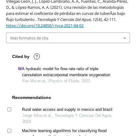
Villegas-León, J. J., López-Lambraño, A. A., Fuentes, C., Aranda-Pérez,
D., & López-Ramos, A. A. (2021). Una revisión de las metodologías
para estimar el coeficiente de pérdidas en curvas de tuberÃ­as bajo
flujo turbulento .
Tecnología Y Ciencias Del Agua
,
12
(4), 42-111.
https://doi.org/10.24850/j-tyca-2021-04-02
Más formatos de cita
Cited by
?
A hydraulic model for flow rate ratio of triple
cannulation extracorporeal membrane oxygenation
Fan Wu et al., Physics of Fluids, 2022
Recommendations
Rural water access and supply in mexico and brazil
Jorge Silva et al., Tecnología Y Ciencias Del Agua,
2024
Machine learning algorithms for classifying flood