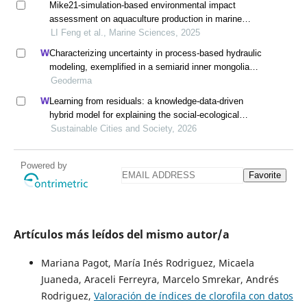
Mike21-simulation-based environmental impact
assessment on aquaculture production in marine
pastures: a case study of genghai no. 1
LI Feng et al., Marine Sciences, 2025
Characterizing uncertainty in process-based hydraulic
modeling, exemplified in a semiarid inner mongolia
steppe
Geoderma
Learning from residuals: a knowledge-data-driven
hybrid model for explaining the social-ecological
influences on urban agglomeration resilience
Sustainable Cities and Society, 2026
Powered by
Favorite
Artículos más leídos del mismo autor/a
Mariana Pagot, María Inés Rodriguez, Micaela
Juaneda, Araceli Ferreyra, Marcelo Smrekar, Andrés
Rodriguez,
Valoración de índices de clorofila con datos