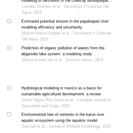
modeling of rain-runoff in the chancay lambayeque
river basin
Lourdes Ordoñez et al., Tecnología Y Ciencias Del
Agua, 2024
Estimated potential erosion in the papaloapan river:
modeling efficiency and uncertainty
Mayrén Alavez-Vargas et al., Tecnología Y Ciencias
Del Agua, 2023
Prediction of organic pollution of waters from the
déganobo lake system: a modeling study
Marcel Konan Yao et al., Science Letters, 2024
Hydrological modeling in mexico as a basis for
sustainable agricultural development: a review
Victor Higinio Ruz Garca et al., Canadian Journal of
Agriculture and Crops, 2025
Environmental fate of nutrients in the karun river
aquatic ecosystem using the aquatox model
Davoudi et al., Journal of Wetland Ecobiology, 2025