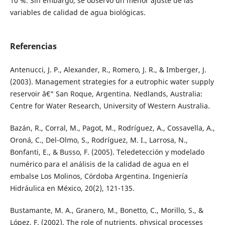
10 %. Sin embargo, se observó un menor ajuste de las
variables de calidad de agua biológicas.
Referencias
Antenucci, J. P., Alexander, R., Romero, J. R., & Imberger, J.
(2003). Management strategies for a eutrophic water supply
reservoir â€“ San Roque, Argentina. Nedlands, Australia:
Centre for Water Research, University of Western Australia.
Bazán, R., Corral, M., Pagot, M., Rodríguez, A., Cossavella, A.,
Oroná, C., Del-Olmo, S., Rodríguez, M. I., Larrosa, N.,
Bonfanti, E., & Busso, F. (2005). Teledetección y modelado
numérico para el análisis de la calidad de agua en el
embalse Los Molinos, Córdoba Argentina. Ingeniería
Hidráulica en México, 20(2), 121-135.
Bustamante, M. A., Granero, M., Bonetto, C., Morillo, S., &
López, F. (2002). The role of nutrients, physical processes