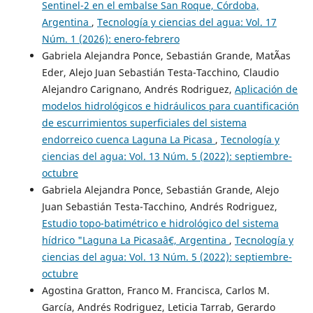
Sentinel-2 en el embalse San Roque, Córdoba,
Argentina
,
Tecnología y ciencias del agua: Vol. 17
Núm. 1 (2026): enero-febrero
Gabriela Alejandra Ponce, Sebastián Grande, MatÃ­as
Eder, Alejo Juan Sebastián Testa-Tacchino, Claudio
Alejandro Carignano, Andrés Rodriguez,
Aplicación de
modelos hidrológicos e hidráulicos para cuantificación
de escurrimientos superficiales del sistema
endorreico cuenca Laguna La Picasa
,
Tecnología y
ciencias del agua: Vol. 13 Núm. 5 (2022): septiembre-
octubre
Gabriela Alejandra Ponce, Sebastián Grande, Alejo
Juan Sebastián Testa-Tacchino, Andrés Rodriguez,
Estudio topo-batimétrico e hidrológico del sistema
hídrico "Laguna La Picasaâ€, Argentina
,
Tecnología y
ciencias del agua: Vol. 13 Núm. 5 (2022): septiembre-
octubre
Agostina Gratton, Franco M. Francisca, Carlos M.
García, Andrés Rodriguez, Leticia Tarrab, Gerardo