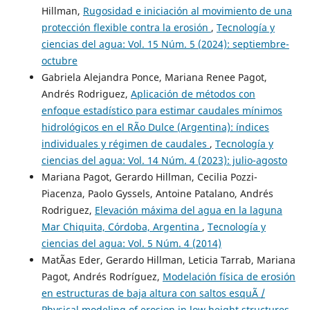
Hillman,
Rugosidad e iniciación al movimiento de una
protección flexible contra la erosión
,
Tecnología y
ciencias del agua: Vol. 15 Núm. 5 (2024): septiembre-
octubre
Gabriela Alejandra Ponce, Mariana Renee Pagot,
Andrés Rodriguez,
Aplicación de métodos con
enfoque estadístico para estimar caudales mínimos
hidrológicos en el RÃ­o Dulce (Argentina): índices
individuales y régimen de caudales
,
Tecnología y
ciencias del agua: Vol. 14 Núm. 4 (2023): julio-agosto
Mariana Pagot, Gerardo Hillman, Cecilia Pozzi-
Piacenza, Paolo Gyssels, Antoine Patalano, Andrés
Rodriguez,
Elevación máxima del agua en la laguna
Mar Chiquita, Córdoba, Argentina
,
Tecnología y
ciencias del agua: Vol. 5 Núm. 4 (2014)
MatÃ­as Eder, Gerardo Hillman, Leticia Tarrab, Mariana
Pagot, Andrés Rodríguez,
Modelación física de erosión
en estructuras de baja altura con saltos esquÃ­ /
Physical modeling of erosion in low height structures