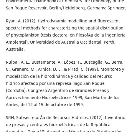
Environmental Handbook of Chemistry. In: Limnology of the
San Roque Reservoir. Berlin/Heidelberg, Germany: Springer.
Ryan, A. (2012). Hydrodynamic modelling and fluorescent
spectral methods for characterizing the spatial distribution
of phytoplankton (tesis doctoral en filosofÃ­a de la ingeniería
Ambiental). Universidad de Australia Occidental, Perth,
Australia.
Ruibal, A. L., Bustamante, A., López, F., Buscaglia, G., Berra,
C., Granero, M., Arnica, D. L., & Pirad, C. (1999). Monitoreo y
modelación de la hidrodinámica y calidad del recurso
hídrico afectado por una represa: lago San Roque
(Córdoba). Congreso Argentino de Grandes Presas y
Aprovechamiento Hidroeléctricos 1999, San Martín de los
Andes, del 12 al 15 de octubre de 1999.
SRH, SubsecretarÃ­a de Recursos Hídricos. (2012). Inventario
de presas y centrales hidroeléctricas de la República
Argentina. Tomo III. Argentina: Ministerio de Planificación