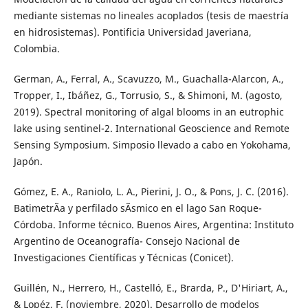
mediante sistemas no lineales acoplados (tesis de maestría
en hidrosistemas). Pontificia Universidad Javeriana,
Colombia.
German, A., Ferral, A., Scavuzzo, M., Guachalla-Alarcon, A.,
Tropper, I., Ibáñez, G., Torrusio, S., & Shimoni, M. (agosto,
2019). Spectral monitoring of algal blooms in an eutrophic
lake using sentinel-2. International Geoscience and Remote
Sensing Symposium. Simposio llevado a cabo en Yokohama,
Japón.
Gómez, E. A., Raniolo, L. A., Pierini, J. O., & Pons, J. C. (2016).
BatimetrÃ­a y perfilado sÃ­smico en el lago San Roque-
Córdoba. Informe técnico. Buenos Aires, Argentina: Instituto
Argentino de Oceanografía- Consejo Nacional de
Investigaciones Científicas y Técnicas (Conicet).
Guillén, N., Herrero, H., Castelló, E., Brarda, P., D'Hiriart, A.,
& Lopéz, F. (noviembre, 2020). Desarrollo de modelos