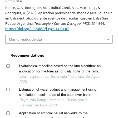
Cómo citar
Ponce, G. A., Rodriguez, M. I., Ruibal-Conti, A. L., Muchiut, J., &
Rodriguez, A. (2023). Aplicación preliminar del modelo MIKE 21 en un
embalse eutrófico durante eventos de crecidas: caso embalse San
Roque, Argentina.
Tecnología Y Ciencias Del Agua
,
14
(3), 314-364.
https://doi.org/10.24850/j-tyca-14-03-07
Más formatos de cita
Recommendations
Hydrological modeling based on the knn algorithm: an
application for the forecast of daily flows of the ramis
river, peru
Efrain Lujano et al., Tecnología Y Ciencias Del Agua,
2023
Estimation of water budget and management using
simulation models: case of the cabe river basin
Raymundo Rangel-Parra et al., Tecnología Y
Ciencias Del Agua, 2023
Application of artificial neural networks to the