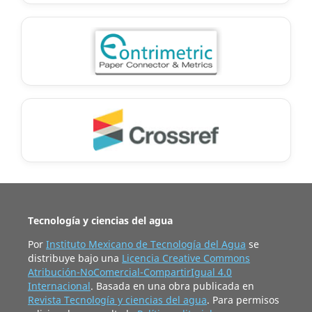
Tecnología y ciencias del agua
Por
Instituto Mexicano de Tecnología del Agua
se
distribuye bajo una
Licencia Creative Commons
Atribución-NoComercial-CompartirIgual 4.0
Internacional
. Basada en una obra publicada en
Revista Tecnología y ciencias del agua
. Para permisos