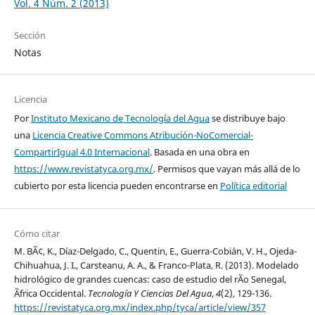
Vol. 4 Núm. 2 (2013)
Sección
Notas
Licencia
Por
Instituto Mexicano de Tecnología del Agua
se distribuye bajo
una
Licencia Creative Commons Atribución-NoComercial-
CompartirIgual 4.0 Internacional
. Basada en una obra en
https://www.revistatyca.org.mx/
. Permisos que vayan más allá de lo
cubierto por esta licencia pueden encontrarse en
Política editorial
Cómo citar
M. BÃ¢, K., Díaz-Delgado, C., Quentin, E., Guerra-Cobián, V. H., Ojeda-
Chihuahua, J. I., Carsteanu, A. A., & Franco-Plata, R. (2013). Modelado
hidrológico de grandes cuencas: caso de estudio del rÃ­o Senegal,
Ãfrica Occidental.
Tecnología Y Ciencias Del Agua
,
4
(2), 129-136.
https://revistatyca.org.mx/index.php/tyca/article/view/357