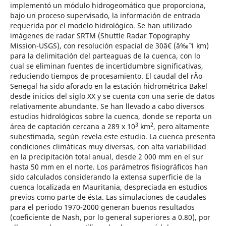
implementó un módulo hidrogeomático que proporciona,
bajo un proceso supervisado, la información de entrada
requerida por el modelo hidrológico. Se han utilizado
imágenes de radar SRTM (Shuttle Radar Topography
Mission-USGS), con resolución espacial de 30â€ (â‰ˆ 1 km)
para la delimitación del parteaguas de la cuenca, con lo
cual se eliminan fuentes de incertidumbre significativas,
reduciendo tiempos de procesamiento. El caudal del rÃ­o
Senegal ha sido aforado en la estación hidrométrica Bakel
desde inicios del siglo XX y se cuenta con una serie de datos
relativamente abundante. Se han llevado a cabo diversos
estudios hidrológicos sobre la cuenca, donde se reporta un
3
2
área de captación cercana a 289 x 10
km
, pero altamente
subestimada, según revela este estudio. La cuenca presenta
condiciones climáticas muy diversas, con alta variabilidad
en la precipitación total anual, desde 2 000 mm en el sur
hasta 50 mm en el norte. Los parámetros fisiográficos han
sido calculados considerando la extensa superficie de la
cuenca localizada en Mauritania, despreciada en estudios
previos como parte de ésta. Las simulaciones de caudales
para el periodo 1970-2000 generan buenos resultados
(coeficiente de Nash, por lo general superiores a 0.80), por