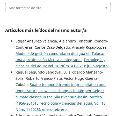
Más formatos de cita
Artículos más leídos del mismo autor/a
Edgar Anzurez-Valencia, Alejandro Tonatiuh Romero-
Contreras, Carlos Díaz-Delgado, Aracely Rojas-López,
Modelo de gestión comunitaria de agua en Toluca:
una aproximación táctica e integrada
,
Tecnología y
ciencias del agua: Vol. 16 Núm. 4 (2025): julio-agosto
Raquel Segundo-Sandoval, Luis Ricardo Manzano-
Solís, Roberto Franco-Plata, Víctor Hugo Guerra-
Cobián,
Spatio-temporal trends in precipitation and
temperature, as well as changes in Köppen-Geiger
climate classes in the Sila river sub-basin, Mexico
(1956-2015)
,
Tecnología y ciencias del agua: Vol. 16
Núm. 1 (2025): enero-febrero
Edgar Anzurez-Valencia, Alejandro Tonatiuh Romero-