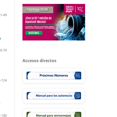
01-49
e
50-79
Accesos directos
-124
e
-180