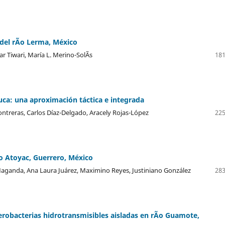
el rÃ­o Lerma, México
r Tiwari, María L. Merino-SolÃ­s
181
ca: una aproximación táctica e integrada
ntreras, Carlos Díaz-Delgado, Aracely Rojas-López
225
Ã­o Atoyac, Guerrero, México
aganda, Ana Laura Juárez, Maximino Reyes, Justiniano González
283
terobacterias hidrotransmisibles aisladas en rÃ­o Guamote,