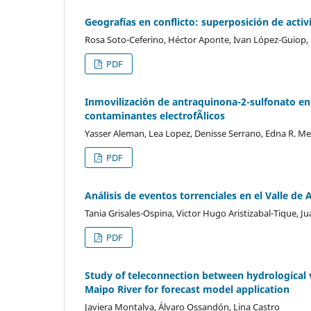
Geografías en conflicto: superposición de acti
Rosa Soto-Ceferino, Héctor Aponte, Ivan López-Guiop
PDF
Inmovilización de antraquinona-2-sulfonato en
contaminantes electrofÃ­licos
Yasser Aleman, Lea Lopez, Denisse Serrano, Edna R. Mez
PDF
Análisis de eventos torrenciales en el Valle de
Tania Grisales-Ospina, Victor Hugo Aristizabal-Tique, J
PDF
Study of teleconnection between hydrological v
Maipo River for forecast model application
Javiera Montalva, Álvaro Ossandón, Lina Castro