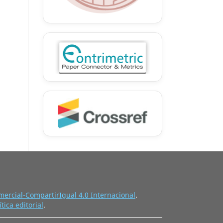
ercial-CompartirIgual 4.0 Internacional
.
ítica editorial
.