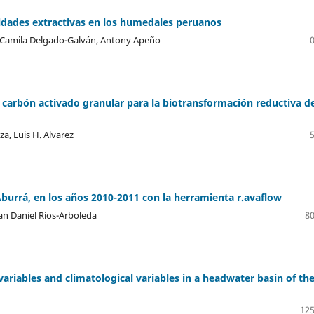
vidades extractivas en los humedales peruanos
, Camila Delgado-Galván, Antony Apeño
 carbón activado granular para la biotransformación reductiva d
a, Luis H. Alvarez
 Aburrá, en los años 2010-2011 con la herramienta r.avaflow
uan Daniel Ríos-Arboleda
80
ariables and climatological variables in a headwater basin of th
125