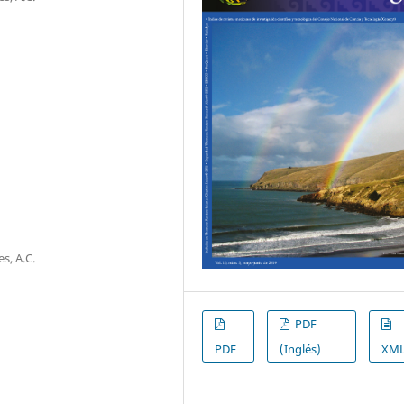
s, A.C.
PDF
PDF
(Inglés)
XM