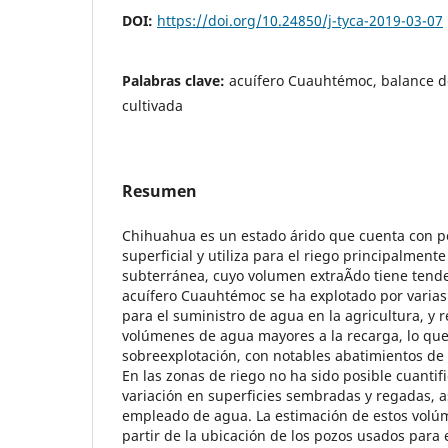
DOI:
https://doi.org/10.24850/j-tyca-2019-03-07
Palabras clave:
acuífero Cuauhtémoc, balance de
cultivada
Resumen
Chihuahua es un estado árido que cuenta con p
superficial y utiliza para el riego principalment
subterránea, cuyo volumen extraÃ­do tiene tende
acuífero Cuauhtémoc se ha explotado por varias
para el suministro de agua en la agricultura, y r
volúmenes de agua mayores a la recarga, lo qu
sobreexplotación, con notables abatimientos de
En las zonas de riego no ha sido posible cuantif
variación en superficies sembradas y regadas, 
empleado de agua. La estimación de estos volú
partir de la ubicación de los pozos usados para e