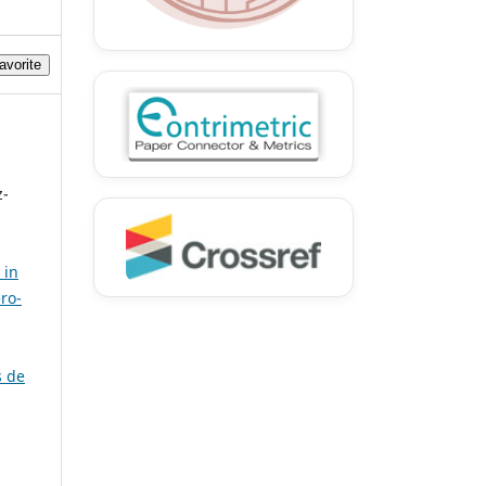
avorite
z-
 in
ro-
s de