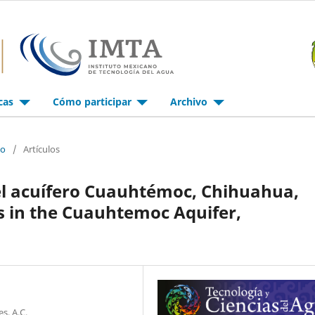
icas
Cómo participar
Archivo
io
/
Artículos
del acuífero Cuauhtémoc, Chihuahua,
s in the Cuauhtemoc Aquifer,
s, A.C.