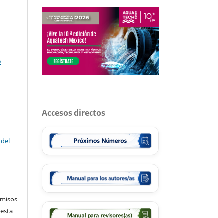
o
Accesos directos
 del
rmisos
 esta