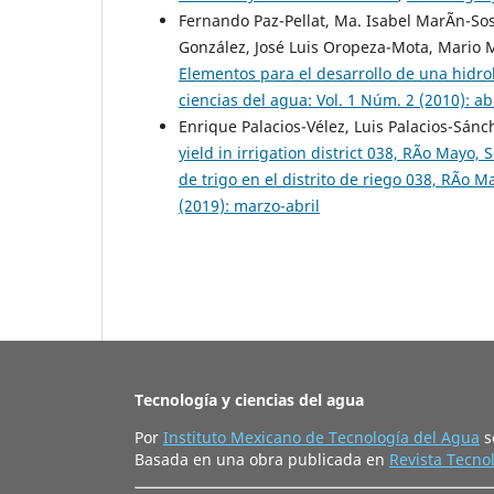
Fernando Paz-Pellat, Ma. Isabel MarÃ­n-Sos
González, José Luis Oropeza-Mota, Mario 
Elementos para el desarrollo de una hidr
ciencias del agua: Vol. 1 Núm. 2 (2010): abr
Enrique Palacios-Vélez, Luis Palacios-Sánc
yield in irrigation district 038, RÃ­o May
de trigo en el distrito de riego 038, RÃ­o 
(2019): marzo-abril
Tecnología y ciencias del agua
Por
Instituto Mexicano de Tecnología del Agua
s
Basada en una obra publicada en
Revista Tecnol