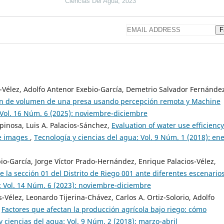
Ciencias Del Agua, 2023
F
-Vélez, Adolfo Antenor Exebio-García, Demetrio Salvador Fernánde
ón de volumen de una presa usando percepción remota y Machine
 Vol. 16 Núm. 6 (2025): noviembre-diciembre
spinosa, Luis A. Palacios-Sánchez,
Evaluation of water use efficiency
te images
,
Tecnología y ciencias del agua: Vol. 9 Núm. 1 (2018): ene
o-García, Jorge Víctor Prado-Hernández, Enrique Palacios-Vélez,
e la sección 01 del Distrito de Riego 001 ante diferentes escenario
: Vol. 14 Núm. 6 (2023): noviembre-diciembre
-Vélez, Leonardo Tijerina-Chávez, Carlos A. Ortiz-Solorio, Adolfo
,
Factores que afectan la producción agrícola bajo riego: cómo
y ciencias del agua: Vol. 9 Núm. 2 (2018): marzo-abril