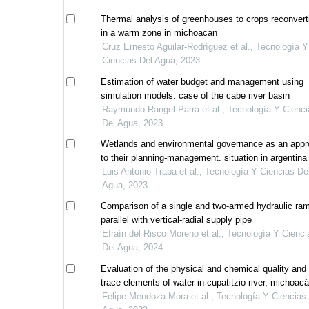
Thermal analysis of greenhouses to crops reconvert
in a warm zone in michoacan
Cruz Ernesto Aguilar-Rodríguez et al., Tecnología Y
Ciencias Del Agua, 2023
Estimation of water budget and management using
simulation models: case of the cabe river basin
Raymundo Rangel-Parra et al., Tecnología Y Cienci
Del Agua, 2023
Wetlands and environmental governance as an app
to their planning-management. situation in argentina
Luis Antonio-Traba et al., Tecnología Y Ciencias De
Agua, 2023
Comparison of a single and two-armed hydraulic ram
parallel with vertical-radial supply pipe
Efraín del Risco Moreno et al., Tecnología Y Cienci
Del Agua, 2024
Evaluation of the physical and chemical quality and
trace elements of water in cupatitzio river, michoac
Felipe Mendoza-Mora et al., Tecnología Y Ciencias