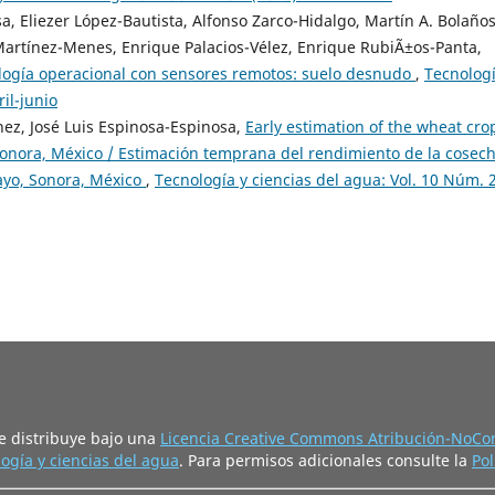
a, Eliezer López-Bautista, Alfonso Zarco-Hidalgo, Martín A. Bolaños
Martínez-Menes, Enrique Palacios-Vélez, Enrique RubiÃ±os-Panta,
ología operacional con sensores remotos: suelo desnudo
,
Tecnologí
il-junio
hez, José Luis Espinosa-Espinosa,
Early estimation of the wheat cro
o, Sonora, México / Estimación temprana del rendimiento de la cosec
Mayo, Sonora, México
,
Tecnología y ciencias del agua: Vol. 10 Núm. 
e distribuye bajo una
Licencia Creative Commons Atribución-NoCom
ogía y ciencias del agua
. Para permisos adicionales consulte la
Pol