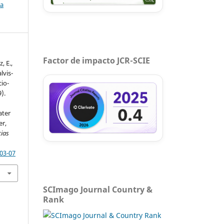
ca
Factor de impacto JCR-SCIE
, E.,
lvis-
cio-
).
ater
er,
cias
-03-07
SCImago Journal Country &
Rank