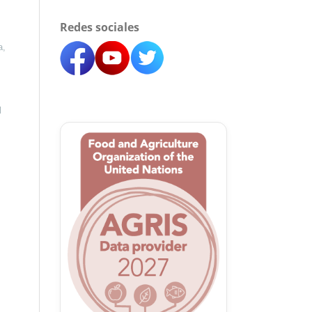
Redes sociales
a,
l
l