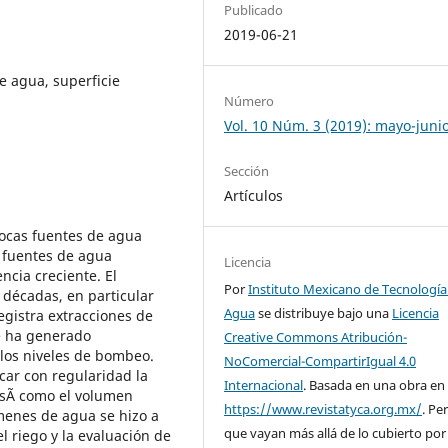
Publicado
2019-06-21
 agua, superficie
Número
Vol. 10 Núm. 3 (2019): mayo-juni
Sección
Artículos
ocas fuentes de agua
e fuentes de agua
Licencia
ncia creciente. El
Por
Instituto Mexicano de Tecnología
 décadas, en particular
Agua
se distribuye bajo una
Licencia
egistra extracciones de
e ha generado
Creative Commons Atribución-
 los niveles de bombeo.
NoComercial-CompartirIgual 4.0
icar con regularidad la
Internacional
. Basada en una obra en
asÃ­ como el volumen
https://www.revistatyca.org.mx/
. Pe
menes de agua se hizo a
que vayan más allá de lo cubierto por
l riego y la evaluación de