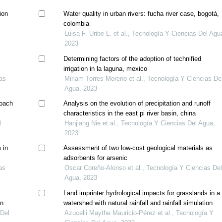
ion
Water quality in urban rivers: fucha river case, bogotá,
colombia
Luisa F. Uribe L. et al., Tecnología Y Ciencias Del Agu
2023
Determining factors of the adoption of technified
irrigation in la laguna, mexico
as
Miriam Torres-Moreno et al., Tecnología Y Ciencias De
Agua, 2023
roach
Analysis on the evolution of precipitation and runoff
characteristics in the east pi river basin, china
l
Hanjiang Nie et al., Tecnología Y Ciencias Del Agua,
2023
 in
Assessment of two low-cost geological materials as
adsorbents for arsenic
as
Oscar Coreño-Alonso et al., Tecnología Y Ciencias De
Agua, 2023
Land imprinter hydrological impacts for grasslands in a
án
watershed with natural rainfall and rainfall simulation
 Del
Azucelli Maythe Mauricio-Pérez et al., Tecnología Y