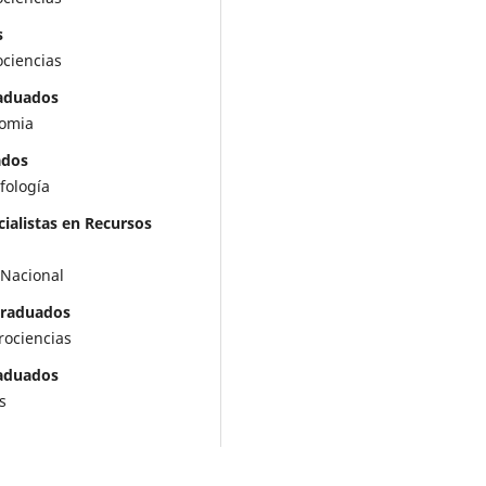
s
ociencias
raduados
nomia
ados
fología
ialistas en Recursos
 Nacional
graduados
rociencias
raduados
s