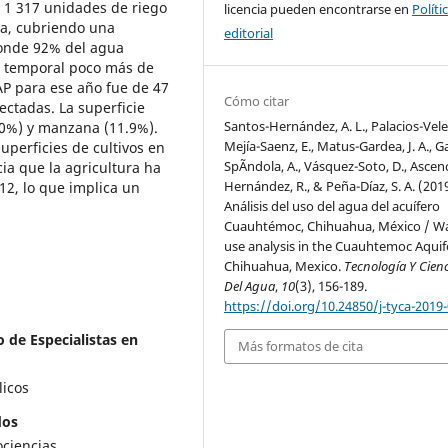
n 1 317 unidades de riego
licencia pueden encontrarse en
Políti
a, cubriendo una
editorial
donde 92% del agua
de temporal poco más de
AP para ese año fue de 47
Cómo citar
ctadas. La superficie
Santos-Hernández, A. L., Palacios-Velez
7.0%) y manzana (11.9%).
Mejía-Saenz, E., Matus-Gardea, J. A., Ga
uperficies de cultivos en
SpÃ­ndola, A., Vásquez-Soto, D., Ascen
cia que la agricultura ha
Hernández, R., & Peña-Díaz, S. A. (2019
12, lo que implica un
Análisis del uso del agua del acuífero
Cuauhtémoc, Chihuahua, México / W
use analysis in the Cuauhtemoc Aquif
Chihuahua, Mexico.
Tecnología Y Cien
Del Agua
,
10
(3), 156-189.
https://doi.org/10.24850/j-tyca-2019
 de Especialistas en
Más formatos de cita
licos
dos
ociencias