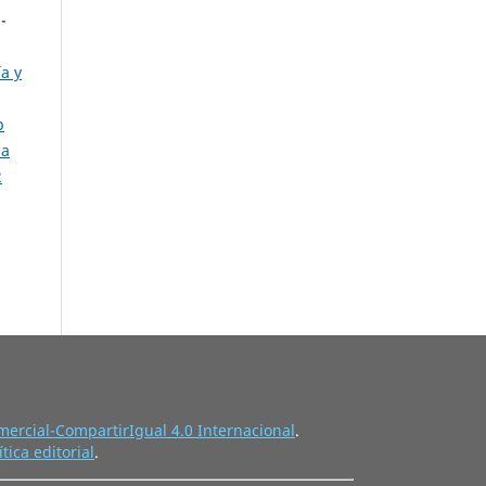
-
a y
p
ha
2
ercial-CompartirIgual 4.0 Internacional
.
ítica editorial
.