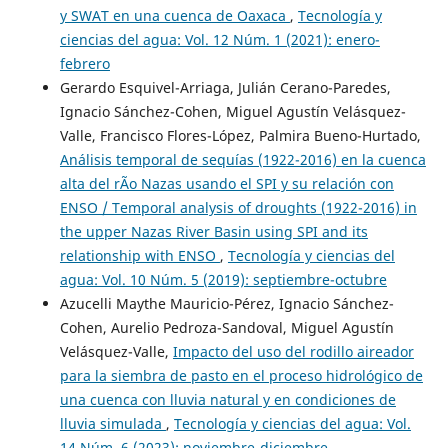
y SWAT en una cuenca de Oaxaca
,
Tecnología y
ciencias del agua: Vol. 12 Núm. 1 (2021): enero-
febrero
Gerardo Esquivel-Arriaga, Julián Cerano-Paredes,
Ignacio Sánchez-Cohen, Miguel Agustín Velásquez-
Valle, Francisco Flores-López, Palmira Bueno-Hurtado,
Análisis temporal de sequías (1922-2016) en la cuenca
alta del rÃ­o Nazas usando el SPI y su relación con
ENSO / Temporal analysis of droughts (1922-2016) in
the upper Nazas River Basin using SPI and its
relationship with ENSO
,
Tecnología y ciencias del
agua: Vol. 10 Núm. 5 (2019): septiembre-octubre
Azucelli Maythe Mauricio-Pérez, Ignacio Sánchez-
Cohen, Aurelio Pedroza-Sandoval, Miguel Agustín
Velásquez-Valle,
Impacto del uso del rodillo aireador
para la siembra de pasto en el proceso hidrológico de
una cuenca con lluvia natural y en condiciones de
lluvia simulada
,
Tecnología y ciencias del agua: Vol.
14 Núm. 6 (2023): noviembre-diciembre