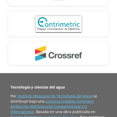
Tecnología y ciencias del agua
Por
Instituto Mexicano de Tecnología del Agua
se
distribuye bajo una
Licencia Creative Commons
Atribución-NoComercial-CompartirIgual 4.0
Internacional
. Basada en una obra publicada en
Revista Tecnología y ciencias del agua
. Para permisos